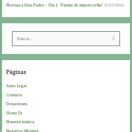
Novena a Dios Padre – Día 3: “Fuente de misericordia”
31/07/2026
B
u
s
c
a
Páginas
r
p
Aviso Legal
o
Contacto
r
Donaciones
:
Home Es
Nuestra música
Nuestros álbumes