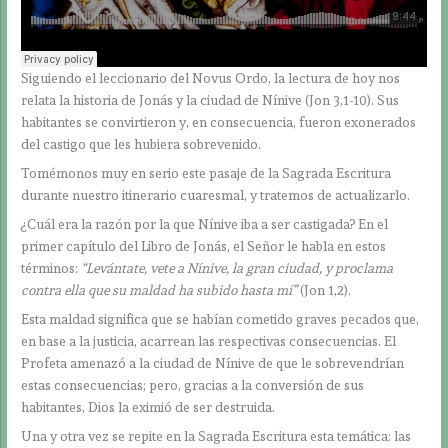
Siguiendo el leccionario del Novus Ordo, la lectura de hoy nos
relata la historia de Jonás y la ciudad de Nínive (Jon 3,1-10). Sus
habitantes se convirtieron y, en consecuencia, fueron exonerados
del castigo que les hubiera sobrevenido.
Tomémonos muy en serio este pasaje de la Sagrada Escritura
durante nuestro itinerario cuaresmal, y tratemos de actualizarlo.
¿Cuál era la razón por la que Nínive iba a ser castigada? En el
primer capítulo del Libro de Jonás, el Señor le habla en estos
términos:
“Levántate, vete a Nínive, la gran ciudad, y proclama
contra ella que su maldad ha subido hasta mí”
(Jon 1,2).
Esta maldad significa que se habían cometido graves pecados que,
en base a la justicia, acarrean las respectivas consecuencias. El
Profeta amenazó a la ciudad de Nínive de que le sobrevendrían
estas consecuencias; pero, gracias a la conversión de sus
habitantes, Dios la eximió de ser destruida.
Una y otra vez se repite en la Sagrada Escritura esta temática: las