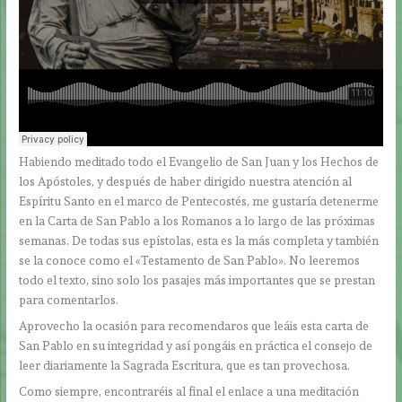
Habiendo meditado todo el Evangelio de San Juan y los Hechos de
los Apóstoles, y después de haber dirigido nuestra atención al
Espíritu Santo en el marco de Pentecostés, me gustaría detenerme
en la Carta de San Pablo a los Romanos a lo largo de las próximas
semanas. De todas sus epístolas, esta es la más completa y también
se la conoce como el «Testamento de San Pablo». No leeremos
todo el texto, sino solo los pasajes más importantes que se prestan
para comentarlos.
Aprovecho la ocasión para recomendaros que leáis esta carta de
San Pablo en su integridad y así pongáis en práctica el consejo de
leer diariamente la Sagrada Escritura, que es tan provechosa.
Como siempre, encontraréis al final el enlace a una meditación