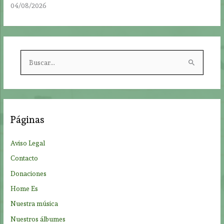
04/08/2026
B
u
s
c
a
Páginas
r
p
Aviso Legal
o
Contacto
r
Donaciones
:
Home Es
Nuestra música
Nuestros álbumes