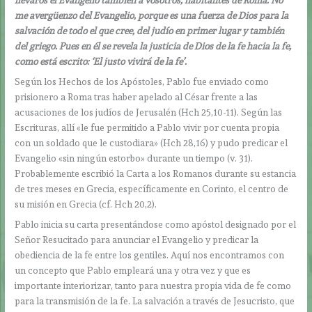
llevaros el Evangelio también a vosotros, habitantes de Roma.
No
me avergüenzo del Evangelio, porque es una fuerza de Dios para la
salvación de todo el que cree, del judío en primer lugar y también
del griego. Pues en él se revela la justicia de Dios de la fe hacia la fe,
como está escrito: ‘El justo vivirá de la fe’.
Según los Hechos de los Apóstoles, Pablo fue enviado como
prisionero a Roma tras haber apelado al César frente a las
acusaciones de los judíos de Jerusalén (Hch 25,10-11). Según las
Escrituras, allí «le fue permitido a Pablo vivir por cuenta propia
con un soldado que le custodiara» (Hch 28,16) y pudo predicar el
Evangelio «sin ningún estorbo» durante un tiempo (v. 31).
Probablemente escribió la Carta a los Romanos durante su estancia
de tres meses en Grecia, específicamente en Corinto, el centro de
su misión en Grecia (cf. Hch 20,2).
Pablo inicia su carta presentándose como apóstol designado por el
Señor Resucitado para anunciar el Evangelio y predicar la
obediencia de la fe entre los gentiles. Aquí nos encontramos con
un concepto que Pablo empleará una y otra vez y que es
importante interiorizar, tanto para nuestra propia vida de fe como
para la transmisión de la fe. La salvación a través de Jesucristo, que