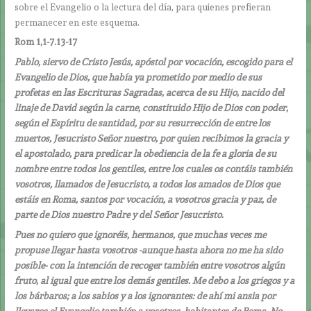
sobre el Evangelio o la lectura del día, para quienes prefieran
permanecer en este esquema.
Rom 1,1-7.13-17
Pablo, siervo de Cristo Jesús, apóstol por vocación, escogido para el
Evangelio de Dios, que había ya prometido por medio de sus
profetas en las Escrituras Sagradas, acerca de su Hijo, nacido del
linaje de David según la carne, constituido Hijo de Dios con poder,
según el Espíritu de santidad, por su resurrección de entre los
muertos, Jesucristo Señor nuestro, por quien recibimos la gracia y
el apostolado, para predicar la obediencia de la fe a gloria de su
nombre entre todos los gentiles, entre los cuales os contáis también
vosotros, llamados de Jesucristo, a todos los amados de Dios que
estáis en Roma, santos por vocación, a vosotros gracia y paz, de
parte de Dios nuestro Padre y del Señor Jesucristo.
Pues no quiero que ignoréis, hermanos, que muchas veces me
propuse llegar hasta vosotros -aunque hasta ahora no me ha sido
posible- con la intención de recoger también entre vosotros algún
fruto, al igual que entre los demás gentiles. Me debo a los griegos y a
los bárbaros; a los sabios y a los ignorantes: de ahí mi ansia por