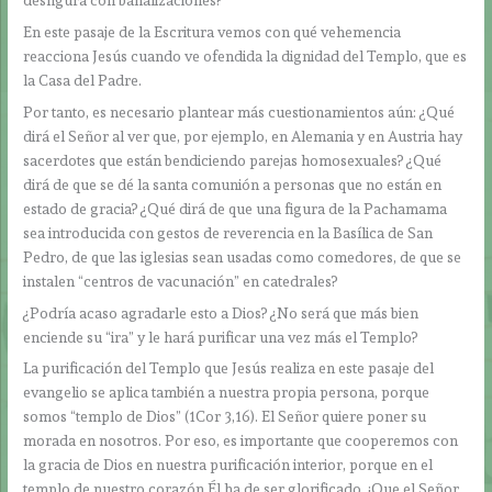
desfigura con banalizaciones?
En este pasaje de la Escritura vemos con qué vehemencia
reacciona Jesús cuando ve ofendida la dignidad del Templo, que es
la Casa del Padre.
Por tanto, es necesario plantear más cuestionamientos aún: ¿Qué
dirá el Señor al ver que, por ejemplo, en Alemania y en Austria hay
sacerdotes que están bendiciendo parejas homosexuales? ¿Qué
dirá de que se dé la santa comunión a personas que no están en
estado de gracia? ¿Qué dirá de que una figura de la Pachamama
sea introducida con gestos de reverencia en la Basílica de San
Pedro, de que las iglesias sean usadas como comedores, de que se
instalen “centros de vacunación” en catedrales?
¿Podría acaso agradarle esto a Dios? ¿No será que más bien
enciende su “ira” y le hará purificar una vez más el Templo?
La purificación del Templo que Jesús realiza en este pasaje del
evangelio se aplica también a nuestra propia persona, porque
somos “templo de Dios” (1Cor 3,16). El Señor quiere poner su
morada en nosotros. Por eso, es importante que cooperemos con
la gracia de Dios en nuestra purificación interior, porque en el
templo de nuestro corazón Él ha de ser glorificado. ¡Que el Señor