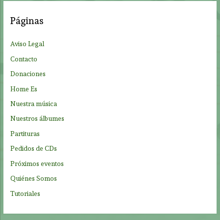
a
Páginas
r
p
Aviso Legal
o
Contacto
r
Donaciones
:
Home Es
Nuestra música
Nuestros álbumes
Partituras
Pedidos de CDs
Próximos eventos
Quiénes Somos
Tutoriales