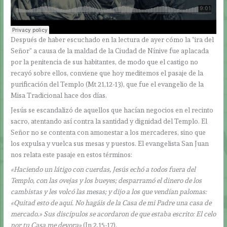
Después de haber escuchado en la lectura de ayer cómo la “ira del
Señor” a causa de la maldad de la Ciudad de Nínive fue aplacada
por la penitencia de sus habitantes, de modo que el castigo no
recayó sobre ellos, conviene que hoy meditemos el pasaje de la
purificación del Templo (Mt 21,12-13), que fue el evangelio de la
Misa Tradicional hace dos días.
Jesús se escandalizó de aquellos que hacían negocios en el recinto
sacro, atentando así contra la santidad y dignidad del Templo. El
Señor no se contenta con amonestar a los mercaderes, sino que
los expulsa y vuelca sus mesas y puestos. El evangelista San Juan
nos relata este pasaje en estos términos:
«Haciendo un látigo con cuerdas, Jesús echó a todos fuera del
Templo, con las ovejas y los bueyes; desparramó el dinero de los
cambistas y les volcó las mesas; y dijo a los que vendían palomas:
«Quitad esto de aquí. No hagáis de la Casa de mi Padre una casa de
mercado.» Sus discípulos se acordaron de que estaba escrito: El celo
por tu Casa me devora»
(Jn 2,15-17).