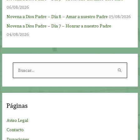
06/08/2026
Novena a Dios Padre – Día 8 – Amar a nuestro Padre
05/08/2026
Novena a Dios Padre – Día 7 – Honrar a nuestro Padre
04/08/2026
B
u
s
c
a
Páginas
r
p
Aviso Legal
o
Contacto
r
Donaciones