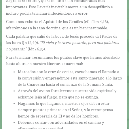
Sagrada Escritura y quizá incluso sean consideradas más
importantes. Esto llevaría inevitablemente a un desequilibrio e
incluso podría terminar induciéndonos a error.
Como nos exhorta el Apóstol de los Gentiles (cf. 1Tim 4,16),
aferrémonos a la sana doctrina, que es un bien inestimable.
Cada palabra que salió de la boca de Jesús procede del Padre de
las luces (Jn 12,49).
“El cielo y la tierra pasarán, pero mis palabras
no pasarán”
(Mt 24,35).
Para terminar, resumamos los puntos clave que hemos abordado
hasta ahora en nuestro itinerario cuaresmal:
Marcados con la cruz de ceniza, escuchamos el llamado a
la conversión y emprendimos este santo itinerario a lo largo
de la Cuaresma hasta el comienzo de la Semana Santa.
A través del ayuno fortalecemos nuestra vida espiritual y
echamos leña al fuego, para que no se extinga.
Hagamos lo que hagamos, nuestros ojos deben estar
siempre puestos primero en el Señor, y la recompensa
hemos de esperarla de Él y no de los hombres.
Debemos contar con adversidades en el camino y
afrontarlas con serenidad.