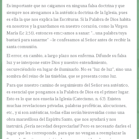
Es importante que no caigamos en ninguna falsa doctrina y que
siempre nos atengamos a la auténtica doctrina de la Iglesia, pues
es ella la que nos explica las Escrituras. Si la Palabra de Dios habita
en nosotros y la guardamos en nuestro corazón, como la Virgen
María (Lc 2,51), entonces empezamos a sanar: “…una palabra tuya
bastará para sanarme” –le confesamos al Señor antes de recibir la
santa comunión.
El error, en cambio, a largo plazo nos enferma. Difunde su falsa
luz y se interpone entre Dios y nuestro entendimiento,
oscureciéndolo en lugar de iluminarlo. No es “luz de luz”, sino una
sombra del reino de las tinieblas, que se presenta como luz.
Para que nuestro camino de seguimiento del Señor sea auténtico,
es esencial que pongamos a la Palabra de Dios en el primer lugar.
Esto es lo que nos enseña la Iglesia (Catecismo, n. 67). Existen
muchas revelaciones privadas, palabras proféticas, alocuciones,
etc., y si son auténticas, todas ellas serán bienvenidas como una
obra maravillosa del Espíritu Santo, que nos ayudará y nos
instruirá. ¡Sería necedad despreciarlas! Pero es necesario darles el
lugar que les corresponde, para que no vengan a reemplazar la