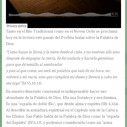
Tanto en el Rito Tradicional como en el Novus Ordo se proclama
hoy en la lectura este pasaje del Profeta Isaías sobre la Palabra de
Dios:
“Como bajan la lluvia y la nieve desde el cielo, y no vuelven allá sino
después de empapar la tierra, de fecundarla y hacerla germinar,
para que dé semilla al sembrador
y pan al que come, así será mi palabra que sale de mi boca: no
volverá a mí vacía, sino que cumplirá mi deseo y llevará a cabo mi
encargo”
(Is 55,10-11).
En nuestro itinerario cuaresmal es indispensable hacer uso
abundante de la Palabra de Dios. Ella nos fortalece y nos ilumina.
Es una “espada de doble filo”, que divide alma y espíritu (Hb 4,12a).
Al describir la armadura espiritual en el capítulo seis de la Carta a
los Efesios, San Pablo habla de la Palabra de Dios como la “espada
del Espíritu” (Ef 6,17), y podemos considerarla como un “arma