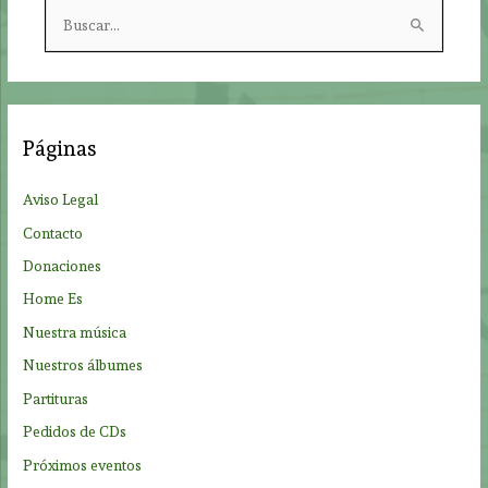
B
u
s
c
a
Páginas
r
p
Aviso Legal
o
Contacto
r
Donaciones
:
Home Es
Nuestra música
Nuestros álbumes
Partituras
Pedidos de CDs
Próximos eventos