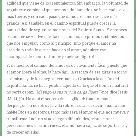
agilidad que viene de los sentimientos. Sin embargo, la voluntad de
seguir este camino al que hemos sido llamados, se hace cada vez
más fuerte, y con cada paso que damos, el amor se hace más
grande. Así, también en el camino espiritual puede crecer la
naturalidad de seguir las mociones del Espíritu Santo. ¡Y entonces
realmente se vuelve más fácil el camino, no por los sentimientos
que nos empujan, como al principio; sino porque el amor ha
crecido, y todo lo que se hace en el amor, adquiere ese
incomparable sabor del amor y suele ser ligero!
Y, de hecho, el camino del amor es objetivamente fácil, puesto que
el amor libera el alma, la hace ágil, la rescata de ese girar en torno
a sí misma y de los apegos terrenales… Gracias a la acción del
Espíritu Santo, se hace posible aquello de lo que el hombre natural
no sería capaz.
“Mi yugo es suave y mi carga ligera”
-nos dice Jesús
(Mt 11,30). He aquí el secreto de la agilidad: Cuanto más se
despliegue en nosotros la vida sobrenatural, es decir, cuanto más
habite Dios en nosotros, tanto más será el amor el que nos mueva y
transforme. Incluso si nos llegan dificultades, tribulaciones,
persecuciones u otras cruces, el amor será capaz de soportarlas y
de crecer en ellas.