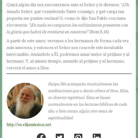
Quizá algún día nos encontremos ante el Señor y le diremos: “¡Oh
Amado Señor, qué considerado fuiste conmigo, y qué carga tan
pequeña me pusiste encima! O, como lo dijo San Pablo con tanta
elocuencia:
“¡En nada se comparan los sufrimientos presentes con
la gloria que habrá de revelarse en nosotros!”
(Rom 8,18)
A partir de este amor, veremos a los hermanos de forma cada vez
más amorosa, y entonces el Señor nos concede este invaluable
intercambio. Amándolo a Él, podremos amar mejor al prójimo y al
hermano. Y, al mismo tiempo, amando al prójimo y al hermano,
crecerá el amor a Dios.
Harpa Dei acompaña musicalmente las
meditaciones que a diario ofrece el Hno. Elías,
su director espiritual. Éstas se basan
normalmente en las lecturas bíblicas de cada
día; o bien tratan algún otro tema de
espiritualidad.
http://es.elijamission.net