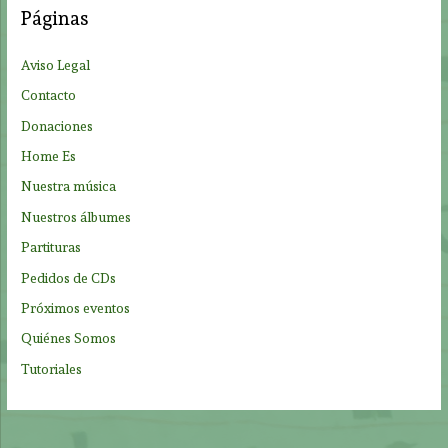
a
Páginas
r
p
Aviso Legal
o
Contacto
r
Donaciones
:
Home Es
Nuestra música
Nuestros álbumes
Partituras
Pedidos de CDs
Próximos eventos
Quiénes Somos
Tutoriales