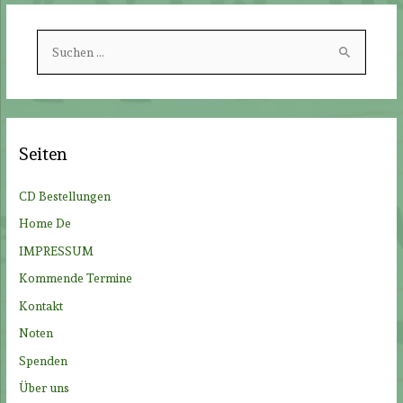
S
u
c
h
e
Seiten
n
n
CD Bestellungen
a
Home De
c
IMPRESSUM
h
Kommende Termine
:
Kontakt
Noten
Spenden
Über uns