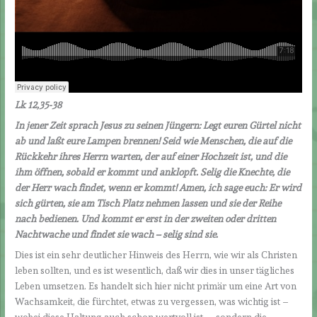
Lk 12,35-38
In jener Zeit sprach Jesus zu seinen Jüngern: Legt euren Gürtel nicht
ab und laßt eure Lampen brennen! Seid wie Menschen, die auf die
Rückkehr ihres Herrn warten, der auf einer Hochzeit ist, und die
ihm öffnen, sobald er kommt und anklopft. Selig die Knechte, die
der Herr wach findet, wenn er kommt! Amen, ich sage euch: Er wird
sich gürten, sie am Tisch Platz nehmen lassen und sie der Reihe
nach bedienen. Und kommt er erst in der zweiten oder dritten
Nachtwache und findet sie wach – selig sind sie.
Dies ist ein sehr deutlicher Hinweis des Herrn, wie wir als Christen
leben sollten, und es ist wesentlich, daß wir dies in unser tägliches
Leben umsetzen. Es handelt sich hier nicht primär um eine Art von
Wachsamkeit, die fürchtet, etwas zu vergessen, was wichtig ist –
wobei diese Haltung auch schon wertvoll ist –, sondern die