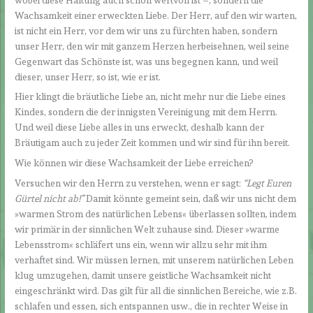
Wachsamkeit einer erweckten Liebe. Der Herr, auf den wir warten,
ist nicht ein Herr, vor dem wir uns zu fürchten haben, sondern
unser Herr, den wir mit ganzem Herzen herbeisehnen, weil seine
Gegenwart das Schönste ist, was uns begegnen kann, und weil
dieser, unser Herr, so ist, wie er ist.
Hier klingt die bräutliche Liebe an, nicht mehr nur die Liebe eines
Kindes, sondern die der innigsten Vereinigung mit dem Herrn.
Und weil diese Liebe alles in uns erweckt, deshalb kann der
Bräutigam auch zu jeder Zeit kommen und wir sind für ihn bereit.
Wie können wir diese Wachsamkeit der Liebe erreichen?
Versuchen wir den Herrn zu verstehen, wenn er sagt:
“Legt Euren
Gürtel nicht ab!”
Damit könnte gemeint sein, daß wir uns nicht dem
»warmen Strom des natürlichen Lebens« überlassen sollten, indem
wir primär in der sinnlichen Welt zuhause sind. Dieser »warme
Lebensstrom« schläfert uns ein, wenn wir allzu sehr mit ihm
verhaftet sind. Wir müssen lernen, mit unserem natürlichen Leben
klug umzugehen, damit unsere geistliche Wachsamkeit nicht
eingeschränkt wird. Das gilt für all die sinnlichen Bereiche, wie z.B.
schlafen und essen, sich entspannen usw., die in rechter Weise in