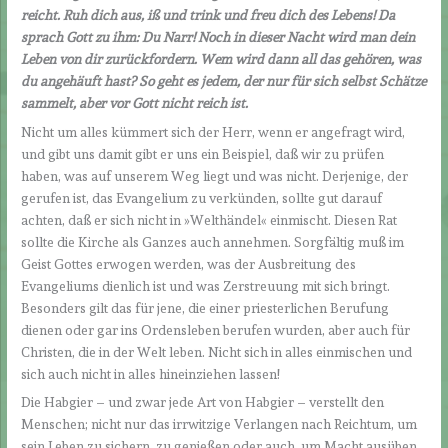
reicht. Ruh dich aus, iß und trink und freu dich des Lebens! Da
sprach Gott zu ihm: Du Narr! Noch in dieser Nacht wird man dein
Leben von dir zurückfordern. Wem wird dann all das gehören, was
du angehäuft hast? So geht es jedem, der nur für sich selbst Schätze
sammelt, aber vor Gott nicht reich ist.
Nicht um alles kümmert sich der Herr, wenn er angefragt wird,
und gibt uns damit gibt er uns ein Beispiel, daß wir zu prüfen
haben, was auf unserem Weg liegt und was nicht. Derjenige, der
gerufen ist, das Evangelium zu verkünden, sollte gut darauf
achten, daß er sich nicht in »Welthändel« einmischt. Diesen Rat
sollte die Kirche als Ganzes auch annehmen. Sorgfältig muß im
Geist Gottes erwogen werden, was der Ausbreitung des
Evangeliums dienlich ist und was Zerstreuung mit sich bringt.
Besonders gilt das für jene, die einer priesterlichen Berufung
dienen oder gar ins Ordensleben berufen wurden, aber auch für
Christen, die in der Welt leben. Nicht sich in alles einmischen und
sich auch nicht in alles hineinziehen lassen!
Die Habgier – und zwar jede Art von Habgier – verstellt den
Menschen; nicht nur das irrwitzige Verlangen nach Reichtum, um
sein Leben zu sichern, zu genießen oder auch, um Macht ausüben