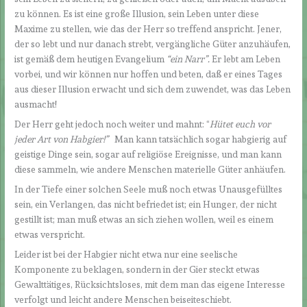
zu können. Es ist eine große Illusion, sein Leben unter diese
Maxime zu stellen, wie das der Herr so treffend anspricht. Jener,
der so lebt und nur danach strebt, vergängliche Güter anzuhäufen,
ist gemäß dem heutigen Evangelium
“ein Narr”.
Er lebt am Leben
vorbei, und wir können nur hoffen und beten, daß er eines Tages
aus dieser Illusion erwacht und sich dem zuwendet, was das Leben
ausmacht!
Der Herr geht jedoch noch weiter und mahnt: “
Hütet euch vor
jeder Art von Habgier!”
Man kann tatsächlich sogar habgierig auf
geistige Dinge sein, sogar auf religiöse Ereignisse, und man kann
diese sammeln, wie andere Menschen materielle Güter anhäufen.
In der Tiefe einer solchen Seele muß noch etwas Unausgefülltes
sein, ein Verlangen, das nicht befriedet ist; ein Hunger, der nicht
gestillt ist; man muß etwas an sich ziehen wollen, weil es einem
etwas verspricht.
Leider ist bei der Habgier nicht etwa nur eine seelische
Komponente zu beklagen, sondern in der Gier steckt etwas
Gewalttätiges, Rücksichtsloses, mit dem man das eigene Interesse
verfolgt und leicht andere Menschen beiseiteschiebt.