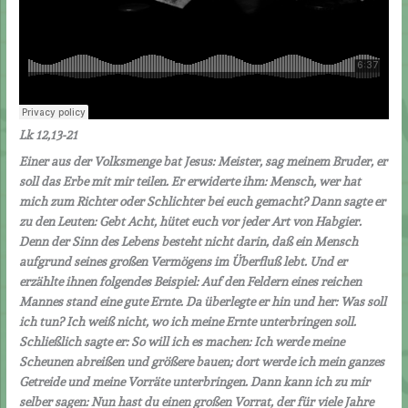
Lk 12,13-21
Einer aus der Volksmenge bat Jesus: Meister, sag meinem Bruder, er
soll das Erbe mit mir teilen. Er erwiderte ihm: Mensch, wer hat
mich zum Richter oder Schlichter bei euch gemacht? Dann sagte er
zu den Leuten: Gebt Acht, hütet euch vor jeder Art von Habgier.
Denn der Sinn des Lebens besteht nicht darin, daß ein Mensch
aufgrund seines großen Vermögens im Überfluß lebt.
Und er
erzählte ihnen folgendes Beispiel: Auf den Feldern eines reichen
Mannes stand eine gute Ernte. Da überlegte er hin und her: Was soll
ich tun? Ich weiß nicht, wo ich meine Ernte unterbringen soll.
Schließlich sagte er: So will ich es machen: Ich werde meine
Scheunen abreißen und größere bauen; dort werde ich mein ganzes
Getreide und meine Vorräte unterbringen. Dann kann ich zu mir
selber sagen: Nun hast du einen großen Vorrat, der für viele Jahre