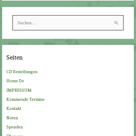
S
u
c
h
e
Seiten
n
n
CD Bestellungen
a
Home De
c
IMPRESSUM
h
Kommende Termine
:
Kontakt
Noten
Spenden