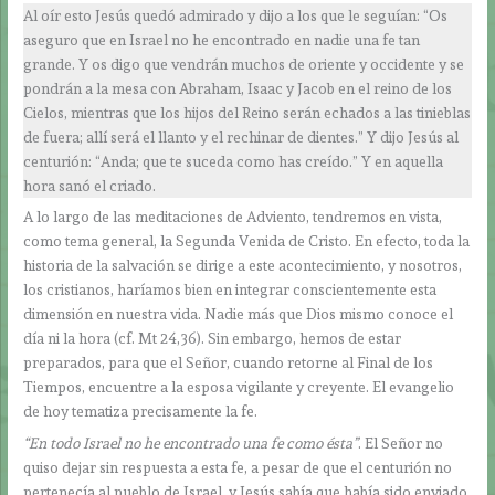
Al oír esto Jesús quedó admirado y dijo a los que le seguían: “Os
aseguro que en Israel no he encontrado en nadie una fe tan
grande. Y os digo que vendrán muchos de oriente y occidente y se
pondrán a la mesa con Abraham, Isaac y Jacob en el reino de los
Cielos, mientras que los hijos del Reino serán echados a las tinieblas
de fuera; allí será el llanto y el rechinar de dientes.” Y dijo Jesús al
centurión: “Anda; que te suceda como has creído.” Y en aquella
hora sanó el criado.
A lo largo de las meditaciones de Adviento, tendremos en vista,
como tema general, la Segunda Venida de Cristo. En efecto, toda la
historia de la salvación se dirige a este acontecimiento, y nosotros,
los cristianos, haríamos bien en integrar conscientemente esta
dimensión en nuestra vida. Nadie más que Dios mismo conoce el
día ni la hora (cf. Mt 24,36). Sin embargo, hemos de estar
preparados, para que el Señor, cuando retorne al Final de los
Tiempos, encuentre a la esposa vigilante y creyente. El evangelio
de hoy tematiza precisamente la fe.
“En todo Israel no he encontrado una fe como ésta”
. El Señor no
quiso dejar sin respuesta a esta fe, a pesar de que el centurión no
pertenecía al pueblo de Israel, y Jesús sabía que había sido enviado