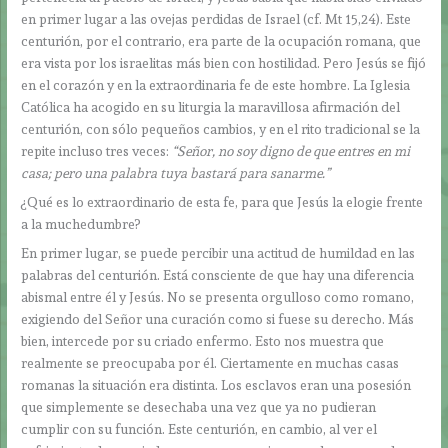
en primer lugar a las ovejas perdidas de Israel (cf. Mt 15,24). Este
centurión, por el contrario, era parte de la ocupación romana, que
era vista por los israelitas más bien con hostilidad. Pero Jesús se fijó
en el corazón y en la extraordinaria fe de este hombre. La Iglesia
Católica ha acogido en su liturgia la maravillosa afirmación del
centurión, con sólo pequeños cambios, y en el rito tradicional se la
repite incluso tres veces:
“Señor, no soy digno de que entres en mi
casa; pero una palabra tuya bastará para sanarme.”
¿Qué es lo extraordinario de esta fe, para que Jesús la elogie frente
a la muchedumbre?
En primer lugar, se puede percibir una actitud de humildad en las
palabras del centurión. Está consciente de que hay una diferencia
abismal entre él y Jesús. No se presenta orgulloso como romano,
exigiendo del Señor una curación como si fuese su derecho. Más
bien, intercede por su criado enfermo. Esto nos muestra que
realmente se preocupaba por él. Ciertamente en muchas casas
romanas la situación era distinta. Los esclavos eran una posesión
que simplemente se desechaba una vez que ya no pudieran
cumplir con su función. Este centurión, en cambio, al ver el