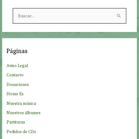
B
u
s
c
a
Páginas
r
p
Aviso Legal
o
Contacto
r
Donaciones
:
Home Es
Nuestra música
Nuestros álbumes
Partituras
Pedidos de CDs