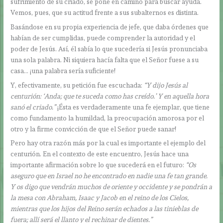
sufrimiento de su criado, se pone en camino para buscar ayuda.
Vemos, pues, que su actitud frente a sus subalternos es distinta.
Basándose en su propia experiencia de jefe, que daba órdenes que
habían de ser cumplidas, puede comprender la autoridad y el
poder de Jesús. Así, él sabía lo que sucedería si Jesús pronunciaba
una sola palabra. Ni siquiera hacía falta que el Señor fuese a su
casa… ¡una palabra sería suficiente!
Y, efectivamente, su petición fue escuchada:
“Y dijo Jesús al
centurión: ‘Anda; que te suceda como has creído.’ Y en aquella hora
sanó el criado.”
¡Ésta es verdaderamente una fe ejemplar, que tiene
como fundamento la humildad, la preocupación amorosa por el
otro y la firme convicción de que el Señor puede sanar!
Pero hay otra razón más por la cual es importante el ejemplo del
centurión. En el contexto de este encuentro, Jesús hace una
importante afirmación sobre lo que sucederá en el futuro:
“Os
aseguro que en Israel no he encontrado en nadie una fe tan grande.
Y os digo que vendrán muchos de oriente y occidente y se pondrán a
la mesa con Abraham, Isaac y Jacob en el reino de los Cielos,
mientras que los hijos del Reino serán echados a las tinieblas de
fuera; allí será el llanto y el rechinar de dientes.”