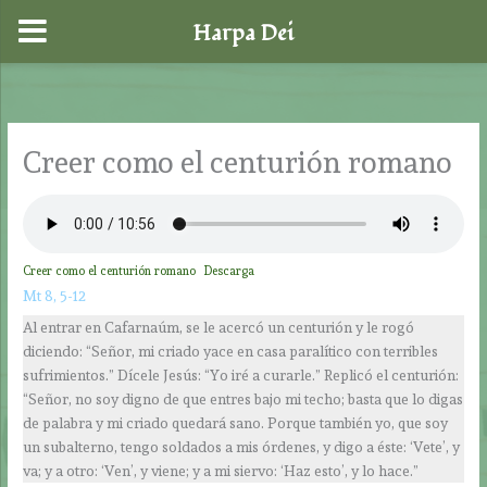
Harpa Dei
Ir
al
contenido
Creer como el centurión romano
Creer como el centurión romano
Descarga
Mt 8, 5-12
Al entrar en Cafarnaúm, se le acercó un centurión y le rogó
diciendo: “Señor, mi criado yace en casa paralítico con terribles
sufrimientos.” Dícele Jesús: “Yo iré a curarle.” Replicó el centurión:
“Señor, no soy digno de que entres bajo mi techo; basta que lo digas
de palabra y mi criado quedará sano. Porque también yo, que soy
un subalterno, tengo soldados a mis órdenes, y digo a éste: ‘Vete’, y
va; y a otro: ‘Ven’, y viene; y a mi siervo: ‘Haz esto’, y lo hace.”