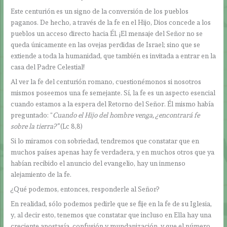
Este centurión es un signo de la conversión de los pueblos
paganos. De hecho, a través de la fe en el Hijo, Dios concede a los
pueblos un acceso directo hacia Él. ¡El mensaje del Señor no se
queda únicamente en las ovejas perdidas de Israel; sino que se
extiende a toda la humanidad, que también es invitada a entrar en la
casa del Padre Celestial!
Al ver la fe del centurión romano, cuestionémonos si nosotros
mismos poseemos una fe semejante. Sí, la fe es un aspecto esencial
cuando estamos a la espera del Retorno del Señor. Él mismo había
preguntado: “
Cuando el Hijo del hombre venga, ¿encontrará fe
sobre la tierra?”
(Lc 8,8)
Si lo miramos con sobriedad, tendremos que constatar que en
muchos países apenas hay fe verdadera, y en muchos otros que ya
habían recibido el anuncio del evangelio, hay un inmenso
alejamiento de la fe.
¿Qué podemos, entonces, responderle al Señor?
En realidad, sólo podemos pedirle que se fije en la fe de su Iglesia,
y, al decir esto, tenemos que constatar que incluso en Ella hay una
creciente apostasía, confusión y mundanización, y que el número