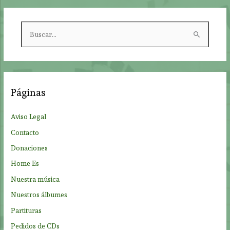
B
u
s
c
a
Páginas
r
p
Aviso Legal
o
Contacto
r
Donaciones
:
Home Es
Nuestra música
Nuestros álbumes
Partituras
Pedidos de CDs