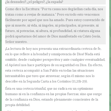
¿la desnudez?, ¿el peligro?, ¿la espada?
Como dice la Escritura: “Por tu causa nos degüellan cada día, nos
tratan como a ovejas de matanza.” Pero en todo esto vencemos
fácilmente por aquel que nos ha amado. Pues estoy convencido de
que ni muerte, ni vida, ni ángeles, ni principados, ni presente, ni
futuro, ni potencias, ni altura, ni profundidad, ni criatura alguna
podrá apartarnos del amor de Dios manifestado en Cristo Jesús,
Señor nuestro.
¡La lectura de hoy nos presenta una extraordinaria certeza de fe,
en lo que refiere a la bondad y omnipotencia de Dios! Nada está
omitido; desde cualquier perspectiva y ante cualquier eventualidad,
el Apóstol nos hace partícipes de su seguridad en Dios. En efecto,
esta certeza acompañó a San Pablo en todas las situaciones
intransitables que tuvo que atravesar, según él mismo nos lo
describe en la Segunda Carta a los Corintios (11,21b-29).
Ésta es una certeza triunfal, que no radica en un optimismo
humano ni en la confianza en las propias fuerzas; sino que surge
de la confianza en Dios, estando plenamente conscientes de la
propia debilidad.