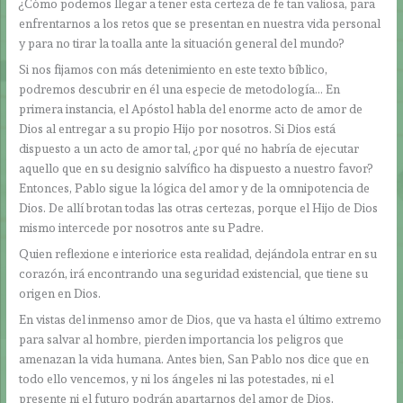
¿Cómo podemos llegar a tener esta certeza de fe tan valiosa, para
enfrentarnos a los retos que se presentan en nuestra vida personal
y para no tirar la toalla ante la situación general del mundo?
Si nos fijamos con más detenimiento en este texto bíblico,
podremos descubrir en él una especie de metodología… En
primera instancia, el Apóstol habla del enorme acto de amor de
Dios al entregar a su propio Hijo por nosotros. Si Dios está
dispuesto a un acto de amor tal, ¿por qué no habría de ejecutar
aquello que en su designio salvífico ha dispuesto a nuestro favor?
Entonces, Pablo sigue la lógica del amor y de la omnipotencia de
Dios. De allí brotan todas las otras certezas, porque el Hijo de Dios
mismo intercede por nosotros ante su Padre.
Quien reflexione e interiorice esta realidad, dejándola entrar en su
corazón, irá encontrando una seguridad existencial, que tiene su
origen en Dios.
En vistas del inmenso amor de Dios, que va hasta el último extremo
para salvar al hombre, pierden importancia los peligros que
amenazan la vida humana. Antes bien, San Pablo nos dice que en
todo ello vencemos, y ni los ángeles ni las potestades, ni el
presente ni el futuro podrán apartarnos del amor de Dios.