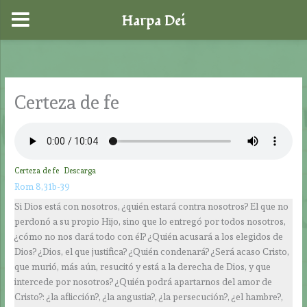
Harpa Dei
Ir
al
contenido
Certeza de fe
Certeza de fe
Descarga
Rom 8,31b-39
Si Dios está con nosotros, ¿quién estará contra nosotros? El que no
perdonó a su propio Hijo, sino que lo entregó por todos nosotros,
¿cómo no nos dará todo con él? ¿Quién acusará a los elegidos de
Dios? ¿Dios, el que justifica? ¿Quién condenará? ¿Será acaso Cristo,
que murió, más aún, resucitó y está a la derecha de Dios, y que
intercede por nosotros? ¿Quién podrá apartarnos del amor de
Cristo?: ¿la aflicción?, ¿la angustia?, ¿la persecución?, ¿el hambre?,