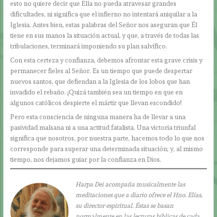
esto no quiere decir que Ella no pueda atravesar grandes
dificultades, ni significa que el infierno no intentará aniquilar a la
Iglesia. Antes bien, estas palabras del Señor nos aseguran que Él
tiene en sus manos la situación actual, y que, a través de todas las
tribulaciones, terminará imponiendo su plan salvífico.
Con esta certeza y confianza, debemos afrontar esta grave crisis y
permanecer fieles al Señor. Es un tiempo que puede despertar
nuevos santos, que defiendan a la Iglesia de los lobos que han
invadido el rebaño. ¡Quizá también sea un tiempo en que en
algunos católicos despierte el mártir que llevan escondido!
Pero esta consciencia de ninguna manera ha de llevar a una
pasividad malsana ni a una actitud fatalista. Una victoria triunfal
significa que nosotros, por nuestra parte, hacemos todo lo que nos
corresponde para superar una determinada situación; y, al mismo
tiempo, nos dejamos guiar por la confianza en Dios.
Harpa Dei acompaña musicalmente las
meditaciones que a diario ofrece el Hno. Elías,
su director espiritual. Éstas se basan
normalmente en las lecturas bíblicas de cada