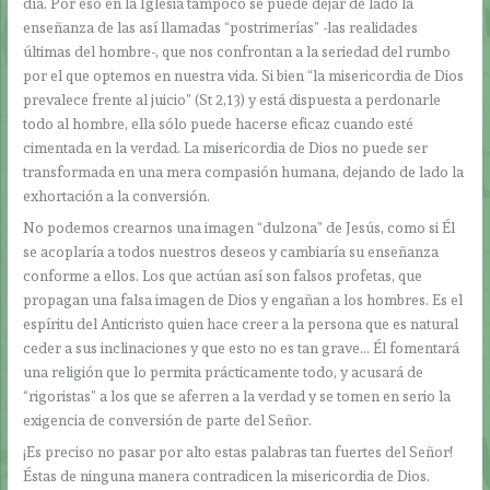
día. Por eso en la Iglesia tampoco se puede dejar de lado la
enseñanza de las así llamadas “postrimerías” -las realidades
últimas del hombre-, que nos confrontan a la seriedad del rumbo
por el que optemos en nuestra vida. Si bien “la misericordia de Dios
prevalece frente al juicio” (St 2,13) y está dispuesta a perdonarle
todo al hombre, ella sólo puede hacerse eficaz cuando esté
cimentada en la verdad. La misericordia de Dios no puede ser
transformada en una mera compasión humana, dejando de lado la
exhortación a la conversión.
No podemos crearnos una imagen “dulzona” de Jesús, como si Él
se acoplaría a todos nuestros deseos y cambiaría su enseñanza
conforme a ellos. Los que actúan así son falsos profetas, que
propagan una falsa imagen de Dios y engañan a los hombres. Es el
espíritu del Anticristo quien hace creer a la persona que es natural
ceder a sus inclinaciones y que esto no es tan grave… Él fomentará
una religión que lo permita prácticamente todo, y acusará de
“rigoristas” a los que se aferren a la verdad y se tomen en serio la
exigencia de conversión de parte del Señor.
¡Es preciso no pasar por alto estas palabras tan fuertes del Señor!
Éstas de ninguna manera contradicen la misericordia de Dios.