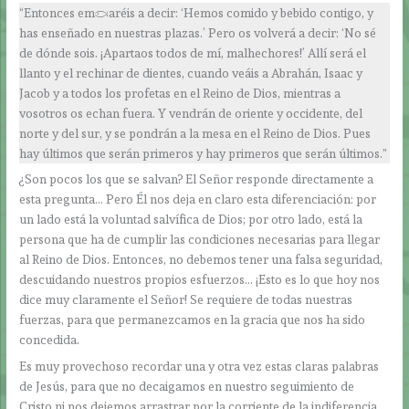
“Entonces empezaréis a decir: ‘Hemos comido y bebido contigo, y
has enseñado en nuestras plazas.’ Pero os volverá a decir: ‘No sé
de dónde sois. ¡Apartaos todos de mí, malhechores!’ Allí será el
llanto y el rechinar de dientes, cuando veáis a Abrahán, Isaac y
Jacob y a todos los profetas en el Reino de Dios, mientras a
vosotros os echan fuera. Y vendrán de oriente y occidente, del
norte y del sur, y se pondrán a la mesa en el Reino de Dios. Pues
hay últimos que serán primeros y hay primeros que serán últimos.”
¿Son pocos los que se salvan? El Señor responde directamente a
esta pregunta… Pero Él nos deja en claro esta diferenciación: por
un lado está la voluntad salvífica de Dios; por otro lado, está la
persona que ha de cumplir las condiciones necesarias para llegar
al Reino de Dios. Entonces, no debemos tener una falsa seguridad,
descuidando nuestros propios esfuerzos… ¡Esto es lo que hoy nos
dice muy claramente el Señor! Se requiere de todas nuestras
fuerzas, para que permanezcamos en la gracia que nos ha sido
concedida.
Es muy provechoso recordar una y otra vez estas claras palabras
de Jesús, para que no decaigamos en nuestro seguimiento de
Cristo ni nos dejemos arrastrar por la corriente de la indiferencia,