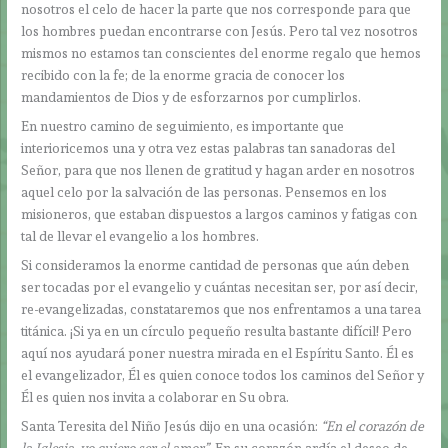
nosotros el celo de hacer la parte que nos corresponde para que
los hombres puedan encontrarse con Jesús. Pero tal vez nosotros
mismos no estamos tan conscientes del enorme regalo que hemos
recibido con la fe; de la enorme gracia de conocer los
mandamientos de Dios y de esforzarnos por cumplirlos.
En nuestro camino de seguimiento, es importante que
interioricemos una y otra vez estas palabras tan sanadoras del
Señor, para que nos llenen de gratitud y hagan arder en nosotros
aquel celo por la salvación de las personas. Pensemos en los
misioneros, que estaban dispuestos a largos caminos y fatigas con
tal de llevar el evangelio a los hombres.
Si consideramos la enorme cantidad de personas que aún deben
ser tocadas por el evangelio y cuántas necesitan ser, por así decir,
re-evangelizadas, constataremos que nos enfrentamos a una tarea
titánica. ¡Si ya en un círculo pequeño resulta bastante difícil! Pero
aquí nos ayudará poner nuestra mirada en el Espíritu Santo. Él es
el evangelizador, Él es quien conoce todos los caminos del Señor y
Él es quien nos invita a colaborar en Su obra.
Santa Teresita del Niño Jesús dijo en una ocasión:
“En el corazón de
la Iglesia, yo quiero ser el amor”.
En su corazón ardía el deseo de