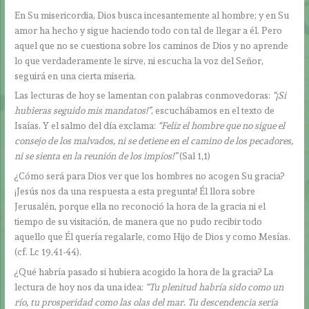
En Su misericordia, Dios busca incesantemente al hombre; y en Su
amor ha hecho y sigue haciendo todo con tal de llegar a él. Pero
aquel que no se cuestiona sobre los caminos de Dios y no aprende
lo que verdaderamente le sirve, ni escucha la voz del Señor,
seguirá en una cierta miseria.
Las lecturas de hoy se lamentan con palabras conmovedoras:
“¡Si
hubieras seguido mis mandatos!”
, escuchábamos en el texto de
Isaías. Y el salmo del día exclama:
“Feliz el hombre que no sigue el
consejo de los malvados, ni se detiene en el camino de los pecadores,
ni se sienta en la reunión de los impíos!”
(Sal 1,1)
¿Cómo será para Dios ver que los hombres no acogen Su gracia?
¡Jesús nos da una respuesta a esta pregunta! Él llora sobre
Jerusalén, porque ella no reconoció la hora de la gracia ni el
tiempo de su visitación, de manera que no pudo recibir todo
aquello que Él quería regalarle, como Hijo de Dios y como Mesías.
(cf. Lc 19,41-44).
¿Qué habría pasado si hubiera acogido la hora de la gracia? La
lectura de hoy nos da una idea:
“Tu plenitud habría sido como un
río, tu prosperidad como las olas del mar. Tu descendencia sería