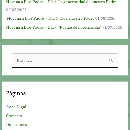
Novena a Dios Padre – Día 5: La generosidad de nuestro Padre
02/08/2026
Novena a Dios Padre – Día 4: Dios, nuestro Padre
01/08/2026
Novena a Dios Padre – Día 3: “Fuente de misericordia”
31/07/2026
B
u
s
c
a
Páginas
r
p
Aviso Legal
o
Contacto
r
Donaciones
: