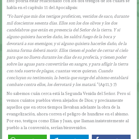
Esto podría estar relacionado con los dos testigos de los cuales se
habla en el capítulo 11 del Apocalipsis:
“Yo haré que mis dos testigos profeticen, vestidos de saco, durante
mil doscientos sesenta días. Ellos son los dos olivos y los dos
candelabros que están en presencia del Señor de la tierra. Y si
alguno quisiera hacerles daño, les saldrá fuego de la boca y
devorará a sus enemigos; y si alguno quisiera hacerles daño, de la
misma forma deberá morir. Ellos tienen el poder de cerrar el cielo
para que no llueva durante los días de su profecía, y tienen poder
sobre las aguas para convertirlas en sangre, y para afligir la tierra
con toda suerte de plagas, cuantas veces quieran. Cuando
concluyan su testimonio, la bestia que surge del abismo entablará
combate contra ellos, los derrotará y los matará.”
(Ap11,3-7)
No sabemos cuán cerca está la Segunda Venida del Señor. Pero sí
vemos cuántos pueblos viven alejados de Dios; y precisamente
aquellos que en otros tiempos llevaban adelante la obra de la
evangelización, ahora corren el peligro de hundirse en el abismo.
Por eso, testigos como Elías y Juan, que llaman insistentemente al
pueblo a la conversión, serían bienvenidos.