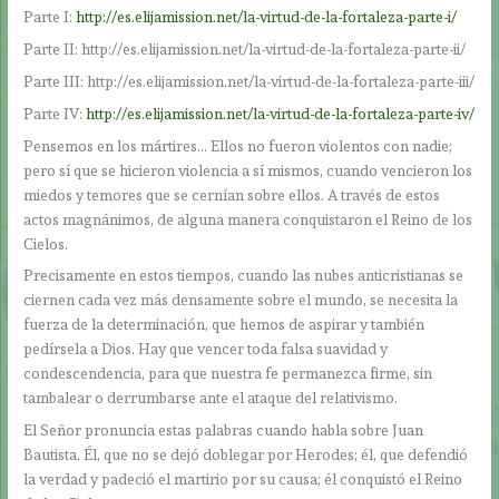
Parte I:
http://es.elijamission.net/la-virtud-de-la-fortaleza-parte-i/
Parte II: http://es.elijamission.net/la-virtud-de-la-fortaleza-parte-ii/
Parte III: http://es.elijamission.net/la-virtud-de-la-fortaleza-parte-iii/
Parte IV:
http://es.elijamission.net/la-virtud-de-la-fortaleza-parte-iv/
Pensemos en los mártires… Ellos no fueron violentos con nadie;
pero sí que se hicieron violencia a sí mismos, cuando vencieron los
miedos y temores que se cernían sobre ellos. A través de estos
actos magnánimos, de alguna manera conquistaron el Reino de los
Cielos.
Precisamente en estos tiempos, cuando las nubes anticristianas se
ciernen cada vez más densamente sobre el mundo, se necesita la
fuerza de la determinación, que hemos de aspirar y también
pedírsela a Dios. Hay que vencer toda falsa suavidad y
condescendencia, para que nuestra fe permanezca firme, sin
tambalear o derrumbarse ante el ataque del relativismo.
El Señor pronuncia estas palabras cuando habla sobre Juan
Bautista. Él, que no se dejó doblegar por Herodes; él, que defendió
la verdad y padeció el martirio por su causa; él conquistó el Reino