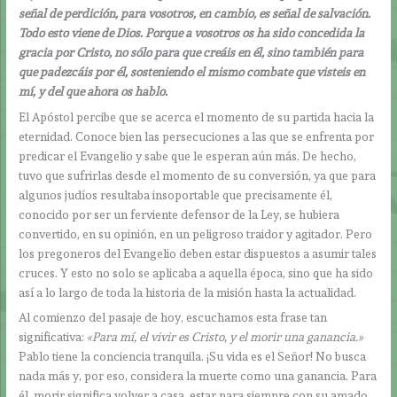
señal de perdición, para vosotros, en cambio, es señal de salvación.
Todo esto viene de Dios. Porque a vosotros os ha sido concedida la
gracia por Cristo, no sólo para que creáis en él, sino también para
que padezcáis por él, sosteniendo el mismo combate que visteis en
mí, y del que ahora os hablo.
El Apóstol percibe que se acerca el momento de su partida hacia la
eternidad. Conoce bien las persecuciones a las que se enfrenta por
predicar el Evangelio y sabe que le esperan aún más. De hecho,
tuvo que sufrirlas desde el momento de su conversión, ya que para
algunos judíos resultaba insoportable que precisamente él,
conocido por ser un ferviente defensor de la Ley, se hubiera
convertido, en su opinión, en un peligroso traidor y agitador. Pero
los pregoneros del Evangelio deben estar dispuestos a asumir tales
cruces. Y esto no solo se aplicaba a aquella época, sino que ha sido
así a lo largo de toda la historia de la misión hasta la actualidad.
Al comienzo del pasaje de hoy, escuchamos esta frase tan
significativa:
«
Para mí, el vivir es Cristo, y el morir una ganancia.
»
Pablo tiene la conciencia tranquila. ¡Su vida es el Señor! No busca
nada más y, por eso, considera la muerte como una ganancia. Para
él, morir significa volver a casa, estar para siempre con su amado