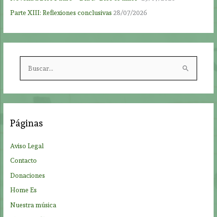
Parte XIII: Reflexiones conclusivas
28/07/2026
B
u
s
c
a
Páginas
r
p
Aviso Legal
o
Contacto
r
Donaciones
:
Home Es
Nuestra música