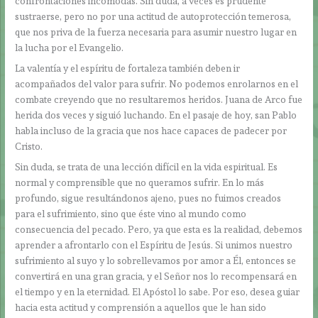
confrontaciones incómodas. Sin duda, a veces es prudente
sustraerse, pero no por una actitud de autoprotección temerosa,
que nos priva de la fuerza necesaria para asumir nuestro lugar en
la lucha por el Evangelio.
La valentía y el espíritu de fortaleza también deben ir
acompañados del valor para sufrir. No podemos enrolarnos en el
combate creyendo que no resultaremos heridos. Juana de Arco fue
herida dos veces y siguió luchando. En el pasaje de hoy, san Pablo
habla incluso de la gracia que nos hace capaces de padecer por
Cristo.
Sin duda, se trata de una lección difícil en la vida espiritual. Es
normal y comprensible que no queramos sufrir. En lo más
profundo, sigue resultándonos ajeno, pues no fuimos creados
para el sufrimiento, sino que éste vino al mundo como
consecuencia del pecado. Pero, ya que esta es la realidad, debemos
aprender a afrontarlo con el Espíritu de Jesús. Si unimos nuestro
sufrimiento al suyo y lo sobrellevamos por amor a Él, entonces se
convertirá en una gran gracia, y el Señor nos lo recompensará en
el tiempo y en la eternidad. El Apóstol lo sabe. Por eso, desea guiar
hacia esta actitud y comprensión a aquellos que le han sido