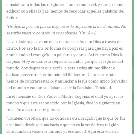
considerar a todas las religiones a un mismo nivel, y si se pretende
edificar con ellas la paz, hemos de recordar aquellas palabras del
Señor:
“Os dejo la paz, mi paz os doy; no os la doy como la da el mundo. No
se turbe vuestro corazón ni se acobarde.”
(Jn 14,27)
La verdadera paz viene en la reconciliación con Dios a través de
Cristo. Por eso la mejor forma de cooperar para que haya paz es
anunciando el evangelio en palabras y obras. Así es como Dios lo
dispuso. Hoy en día, esto requiere valentía, porque el espíritu del
mundo, dondequiera que actúe, quiere extinguir, modificar o
incluso pervertir el testimonio del Redentor. De forma astuta
hemos de contrarrestarlo, y anunciar a Jesús como único Salvador
del mundo y cantar las alabanzas de la Santísima Trinidad.
En el mensaje de Dios Padre a Madre Eugenia, el cual yo aprecio
mucho y que está reconocido por la Iglesia, dice lo siguiente en
relación a las otras religiones:
“También vosotros, que no conocéis otra religión que la que os fue
enseñada desde que nacisteis y que no es la verdadera religión:
abrid también vosotros los ojos y reconoced: Aquí está vuestro