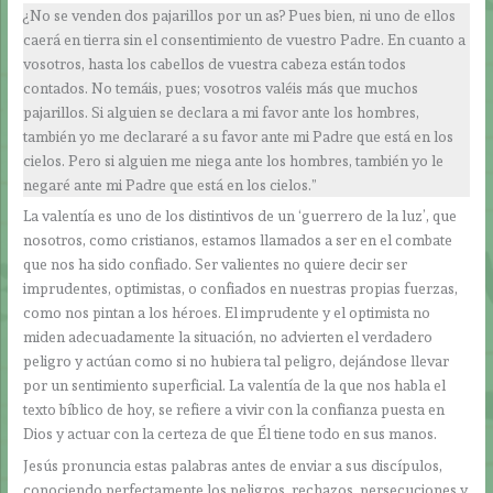
¿No se venden dos pajarillos por un as? Pues bien, ni uno de ellos
caerá en tierra sin el consentimiento de vuestro Padre. En cuanto a
vosotros, hasta los cabellos de vuestra cabeza están todos
contados. No temáis, pues; vosotros valéis más que muchos
pajarillos. Si alguien se declara a mi favor ante los hombres,
también yo me declararé a su favor ante mi Padre que está en los
cielos. Pero si alguien me niega ante los hombres, también yo le
negaré ante mi Padre que está en los cielos.”
La valentía es uno de los distintivos de un ‘guerrero de la luz’, que
nosotros, como cristianos, estamos llamados a ser en el combate
que nos ha sido confiado. Ser valientes no quiere decir ser
imprudentes, optimistas, o confiados en nuestras propias fuerzas,
como nos pintan a los héroes. El imprudente y el optimista no
miden adecuadamente la situación, no advierten el verdadero
peligro y actúan como si no hubiera tal peligro, dejándose llevar
por un sentimiento superficial. La valentía de la que nos habla el
texto bíblico de hoy, se refiere a vivir con la confianza puesta en
Dios y actuar con la certeza de que Él tiene todo en sus manos.
Jesús pronuncia estas palabras antes de enviar a sus discípulos,
conociendo perfectamente los peligros, rechazos, persecuciones y