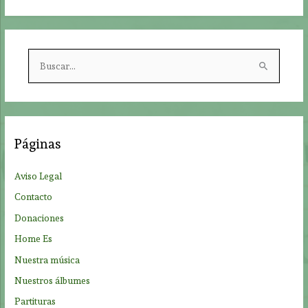
B
u
s
c
a
Páginas
r
p
Aviso Legal
o
Contacto
r
Donaciones
:
Home Es
Nuestra música
Nuestros álbumes
Partituras