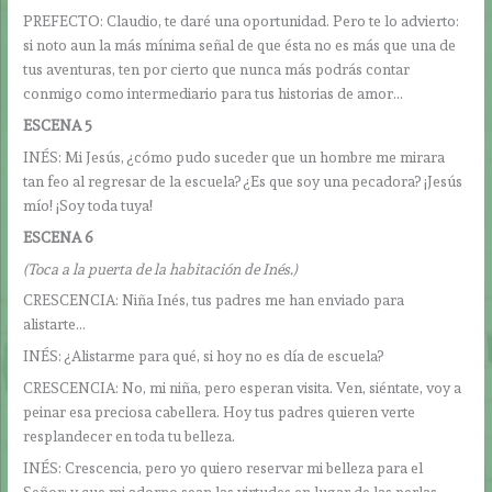
PREFECTO: Claudio, te daré una oportunidad. Pero te lo advierto:
si noto aun la más mínima señal de que ésta no es más que una de
tus aventuras, ten por cierto que nunca más podrás contar
conmigo como intermediario para tus historias de amor…
ESCENA 5
INÉS: Mi Jesús, ¿cómo pudo suceder que un hombre me mirara
tan feo al regresar de la escuela? ¿Es que soy una pecadora? ¡Jesús
mío! ¡Soy toda tuya!
ESCENA 6
(Toca a la puerta de la habitación de Inés.)
CRESCENCIA: Niña Inés, tus padres me han enviado para
alistarte…
INÉS: ¿Alistarme para qué, si hoy no es día de escuela?
CRESCENCIA: No, mi niña, pero esperan visita. Ven, siéntate, voy a
peinar esa preciosa cabellera. Hoy tus padres quieren verte
resplandecer en toda tu belleza.
INÉS: Crescencia, pero yo quiero reservar mi belleza para el
Señor; y que mi adorno sean las virtudes en lugar de las perlas.