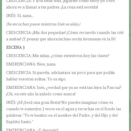
CRESCENCIA: Y si tú estás feliz, ¡figúrate cómo estoy yo! Pero
ahora ve a llamar a tus padres. ¡La cena está servida!
INÉS: Sí, nana…
(Se escuchan pasos mientras Inés se aleja.)
CRESCENCIA: ¡Mis dos pequeñas! ¡Cómo recuerdo cuando las crié
a ambas! ¡Y pensar que ahora incluso serán hermanas en la fe!
ESCENA 3
CRESCENCIA: Mis niñas, ¿cómo estuvieron hoy las clases?
EMERENCIANA: Bien, nana.
CRESCENCIA: Si queréis, adelantaos un poco para que podáis
hablar vosotras solitas. Yo os sigo.
EMERENCIANA: Inés, ¿verdad que ya no está tan lejos la Pascua?
¡Oh, en este año la anhelo como nunca!
INÉS: ¡Sí! ¡Será una gran fiesta! No puedes imaginar cómo es
cuando te sumerjen 3 veces en el agua y escuchas en el fondo las
palabras: “Yo te bautizo en el nombre del Padre, y del Hijo y del
Espíritu Santo.”
EMERENCIANA: ¿Y después?