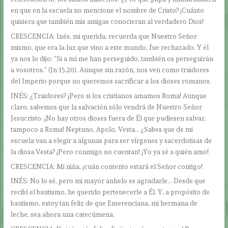
en que en la escuela no mencione el nombre de Cristo? ¡Cuánto
quisiera que también mis amigas conocieran al verdadero Dios!
CRESCENCIA: Inés, mi querida, recuerda que Nuestro Señor
mismo, que era la luz que vino a este mundo, fue rechazado. Y él
ya nos lo dijo: “Si a mí me han perseguido, también os perseguirán
a vosotros.” (Jn 15,20). Aunque sin razón, nos ven como traidores
del Imperio porque no queremos sacrificar a los dioses romanos.
INÉS: ¿Traidores? ¡Pero si los cristianos amamos Roma! Aunque
claro, sabemos que la salvación sólo vendrá de Nuestro Señor
Jesucristo. ¡No hay otros dioses fuera de Él que pudiesen salvar,
tampoco a Roma! Neptuno, Apolo, Vesta… ¿Sabes que de mi
escuela van a elegir a algunas para ser vírgenes y sacerdotisas de
la diosa Vesta? ¡Pero conmigo no cuentan! ¡Yo ya sé a quién amo!
CRESCENCIA: Mi niña, ¡cuán contento estará el Señor contigo!
INÉS: No lo sé, pero mi mayor anhelo es agradarle… Desde que
recibí el bautismo, he querido pertenecerle a Él. Y, a propósito de
bautismo, estoy tan feliz de que Emerenciana, mi hermana de
leche, sea ahora una catecúmena.