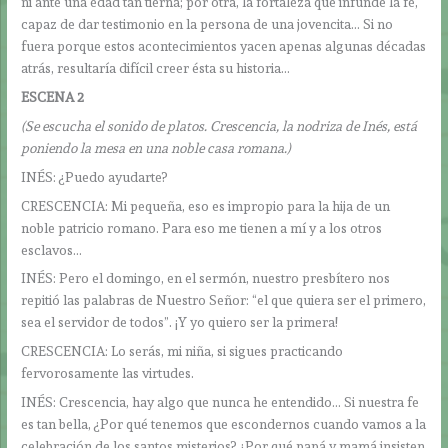
ni ante una edad tan tierna; por otra, la fortaleza que infunde la fe,
capaz de dar testimonio en la persona de una jovencita… Si no
fuera porque estos acontecimientos yacen apenas algunas décadas
atrás, resultaría difícil creer ésta su historia…
ESCENA 2
(Se escucha el sonido de platos. Crescencia, la nodriza de Inés, está
poniendo la mesa en una noble casa romana.)
INÉS: ¿Puedo ayudarte?
CRESCENCIA: Mi pequeña, eso es impropio para la hija de un
noble patricio romano. Para eso me tienen a mí y a los otros
esclavos…
INÉS: Pero el domingo, en el sermón, nuestro presbítero nos
repitió las palabras de Nuestro Señor: “el que quiera ser el primero,
sea el servidor de todos”. ¡Y yo quiero ser la primera!
CRESCENCIA: Lo serás, mi niña, si sigues practicando
fervorosamente las virtudes.
INÉS: Crescencia, hay algo que nunca he entendido… Si nuestra fe
es tan bella, ¿Por qué tenemos que escondernos cuando vamos a la
celebración de los santos misterios? ¿Por qué papá y mamá insisten