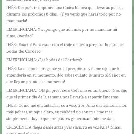
INÉS: Después te imponen una túnica blanca que llevarás puesta
durante los próximos 8 días… ¡Y ya verás que harás todo por no
mancharla!
EMERENCIANA: Y supongo que aún más por no manchar mi
alma, ¿verdad?
INÉS: ¡Exacto! Para estar con el traje de fiesta preparado para las
Bodas del Cordero.
EMERENCIANA: ¿Las bodas del Cordero?
INÉS: Lo mismo le pregunté yo al presbítero, y él me dijo que lo
entendería en su momento. ¡No sabes cuánto le insisto al Señor en
que llegue pronto ese momento!
EMERENCIANA: ¡Oh! ¡El presbítero Ceferino es tan bueno! Nos dijo
que el primer día de la semana nos llevaría a repartir limosnas.
INÉS: ¡Cómo me encantaría ir con vosotros! Amo dar lismona a los
más pobres, aunque claro, en realidad no son mis limosnas;
simplemente doy lo que mis padres generosamente me dan.
CRESCENCIA
(llega desde atrás y les susurra en voz baja)
: Niñas,
apresurad el paso…