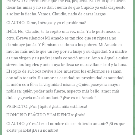
PREFECTO: Permíteme que me ría, pequeña. Eso es lo que suelen
decir las niñas y no se dan cuenta de que Cupido ya está dispuesto
a soltar la flecha. Vamos, Claudio, nada de caras largas…
CLAUDIO: Dime, Inés: ¿soy yo el problema?
INÉS: No, Claudio, te lo repito una vez más: Ya le pertenezco a
otro. (Breve silencio) Mi Amado es tan rico que su riqueza no
disminuye jamás. Y Él mismo se dona a los pobres. Mi Amado es
mucho más noble que un rey por su linaje y su dignidad. Su madre
es una virgen y su padre jamás conoció mujer. Amo a Aquel a quien
sirven los ángeles y ante cuya belleza se maravillan el sol y la luna.
El soplo de su boca revive a los muertos; los enfermos se sanan
con sólo tocarlo. Su amor es castidad; su proximidad es santidad;
la unión con Él es la virginidad misma. ¿Quién poseyera mayor
nobleza; quién poder más fuerte, aspecto más bello, amor más
dulce y gracia más abundante? ¡Ese es mi Amado!
PREFECTO: ¡Por Júpiter! ¡Esta niña está loca!
HONORIO PLÁCIDO Y LAURENCIA: ¡Inés!
CLAUDIO: ¿Y cuál es el nombre de ese ridículo amante? ¡Si es que
existe! ¡Habla! ¡Di su nombre!