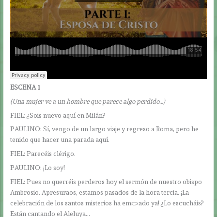
ESCENA 1
(Una mujer ve a un hombre que parece algo perdido…)
FIEL: ¿Sois nuevo aquí en Milán?
PAULINO: Sí, vengo de un largo viaje y regreso a Roma, pero he
tenido que hacer una parada aquí.
FIEL: Parecéis clérigo.
PAULINO: ¡Lo soy!
FIEL: Pues no querréis perderos hoy el sermón de nuestro obispo
Ambrosio. Apresuraos, estamos pasados de la hora tercia. ¡La
celebración de los santos misterios ha empezado ya! ¿Lo escucháis?
Están cantando el Aleluya…