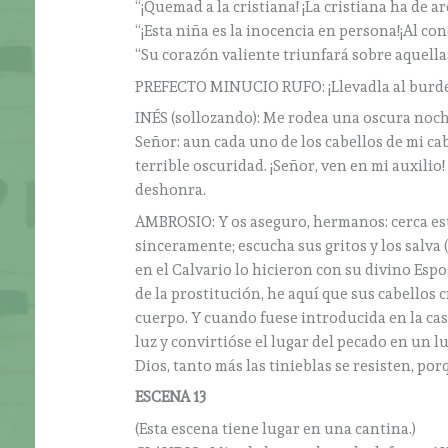
“¡Quemad a la cristiana! ¡La cristiana ha de a
“¡Esta niña es la inocencia en persona!¡Al con
“Su corazón valiente triunfará sobre aquella
PREFECTO MINUCIO RUFO: ¡Llevadla al burde
INÉS (sollozando): Me rodea una oscura noche
Señor: aun cada uno de los cabellos de mi ca
terrible oscuridad. ¡Señor, ven en mi auxilio
deshonra.
AMBROSIO: Y os aseguro, hermanos: cerca está
sinceramente; escucha sus gritos y los salva 
en el Calvario lo hicieron con su divino Espo
de la prostitución, he aquí que sus cabellos
cuerpo. Y cuando fuese introducida en la cas
luz y convirtióse el lugar del pecado en un 
Dios, tanto más las tinieblas se resisten, por
ESCENA 13
(Esta escena tiene lugar en una cantina.)