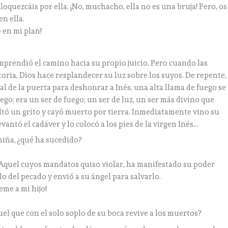
oquezcáis por ella. ¡No, muchacho, ella no es una bruja! Pero, os
en ella.
 en mi plan!
prendió el camino hacia su propio juicio. Pero cuando las
toria, Dios hace resplandecer su luz sobre los suyos. De repente,
l de la puerta para deshonrar a Inés, una alta llama de fuego se
ego; era un ser de fuego; un ser de luz, un ser más divino que
ltó un grito y cayó muerto por tierra. Inmediatamente vino su
Levantó el cadáver y lo colocó a los pies de la virgen Inés…
iña, ¿qué ha sucedido?
Aquel cuyos mandatos quiso violar, ha manifestado su poder
lo del pecado y envió a su ángel para salvarlo.
eme a mi hijo!
el que con el solo soplo de su boca revive a los muertos?