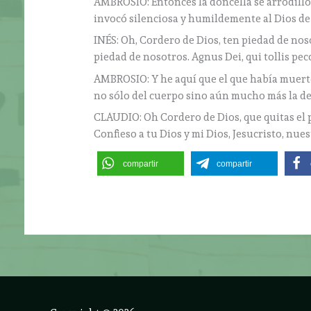
AMBROSIO: Entonces la doncella se arrodilló 
invocó silenciosa y humildemente al Dios de
INÉS: Oh, Cordero de Dios, ten piedad de nos
piedad de nosotros. Agnus Dei, qui tollis pe
AMBROSIO: Y he aquí que el que había muerto 
no sólo del cuerpo sino aún mucho más la del 
CLAUDIO: Oh Cordero de Dios, que quitas el 
Confieso a tu Dios y mi Dios, Jesucristo, nue
compartir
compartir