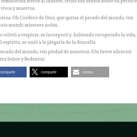
temblorosa frente al cadáver, cruzó sus brazos sobre su pecho 
 vivos y muertos.
otros. Oh Cordero de Dios, que quitas el pecado del mundo, ten
ccata mundi: miserere nobis.
volvió a respirar, se incorporó y, habiendo recuperado la vida,
espíritu, se unió a la plegaria de la doncella.
pecado del mundo, ten piedad de nosotros. (Un breve silencio)
stro Señor y Redentor.
compartir
compartir
correo