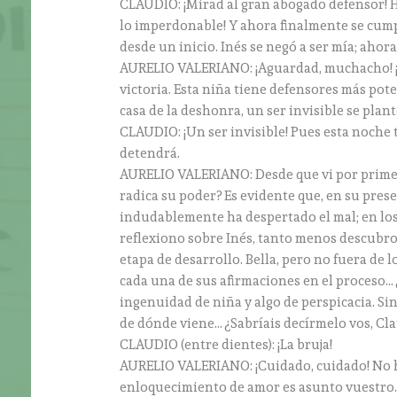
CLAUDIO: ¡Mirad al gran abogado defensor! Ha
lo imperdonable! Y ahora finalmente se cump
desde un inicio. Inés se negó a ser mía; ahora
AURELIO VALERIANO: ¡Aguardad, muchacho! ¡
victoria. Esta niña tiene defensores más pot
casa de la deshonra, un ser invisible se plan
CLAUDIO: ¡Un ser invisible! Pues esta noche
detendrá.
AURELIO VALERIANO: Desde que vi por primera
radica su poder? Es evidente que, en su presenc
indudablemente ha despertado el mal; en los 
reflexiono sobre Inés, tanto menos descubro 
etapa de desarrollo. Bella, pero no fuera de
cada una de sus afirmaciones en el proceso… 
ingenuidad de niña y algo de perspicacia. Si
de dónde viene… ¿Sabríais decírmelo vos, Cl
CLAUDIO (entre dientes): ¡La bruja!
AURELIO VALERIANO: ¡Cuidado, cuidado! No h
enloquecimiento de amor es asunto vuestro. 