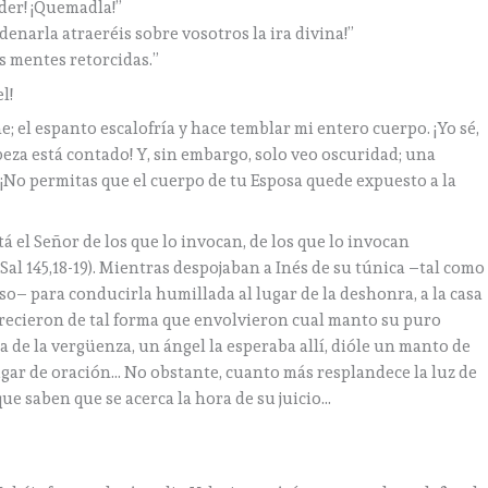
rder! ¡Quemadla!”
denarla atraeréis sobre vosotros la ira divina!”
s mentes retorcidas.”
l!
; el espanto escalofría y hace temblar mi entero cuerpo. ¡Yo sé,
beza está contado! Y, sin embargo, solo veo oscuridad; una
! ¡No permitas que el cuerpo de tu Esposa quede expuesto a la
 el Señor de los que lo invocan, de los que lo invocan
(Sal 145,18-19). Mientras despojaban a Inés de su túnica –tal como
so– para conducirla humillada al lugar de la deshonra, a la casa
 crecieron de tal forma que envolvieron cual manto su puro
a de la vergüenza, un ángel la esperaba allí, dióle un manto de
lugar de oración… No obstante, cuanto más resplandece la luz de
que saben que se acerca la hora de su juicio…