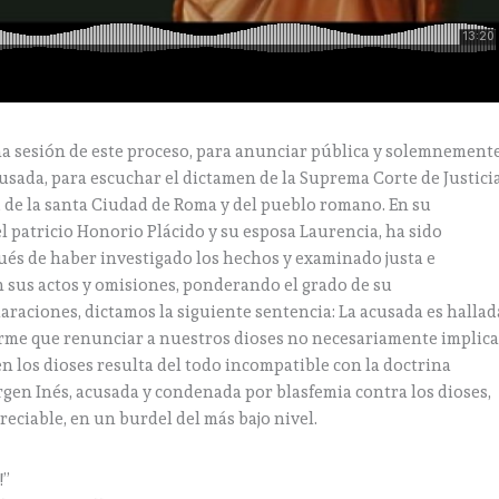
 sesión de este proceso, para anunciar pública y solemnement
cusada, para escuchar el dictamen de la Suprema Corte de Justici
de la santa Ciudad de Roma y del pueblo romano. En su
el patricio Honorio Plácido y su esposa Laurencia, ha sido
pués de haber investigado los hechos y examinado justa e
n sus actos y omisiones, ponderando el grado de su
laraciones, dictamos la siguiente sentencia: La acusada es hallad
irme que renunciar a nuestros dioses no necesariamente implic
 en los dioses resulta del todo incompatible con la doctrina
virgen Inés, acusada y condenada por blasfemia contra los dioses,
reciable, en un burdel del más bajo nivel.
!”