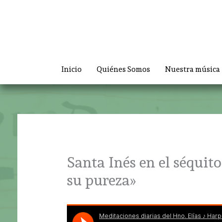
Ir
al
contenido
Inicio
Quiénes Somos
Nuestra música
Santa Inés en el séquito
su pureza»