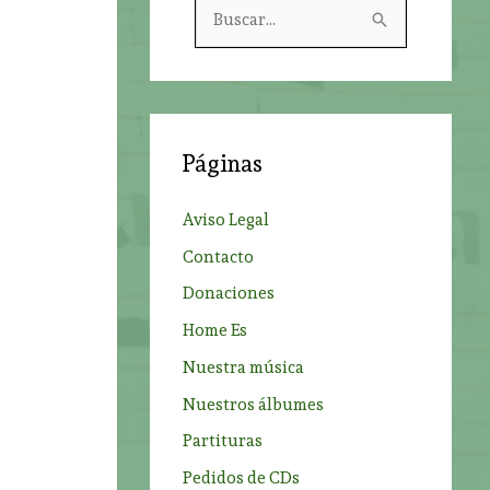
B
u
s
c
a
Páginas
r
p
Aviso Legal
o
Contacto
r
Donaciones
:
Home Es
Nuestra música
Nuestros álbumes
Partituras
Pedidos de CDs