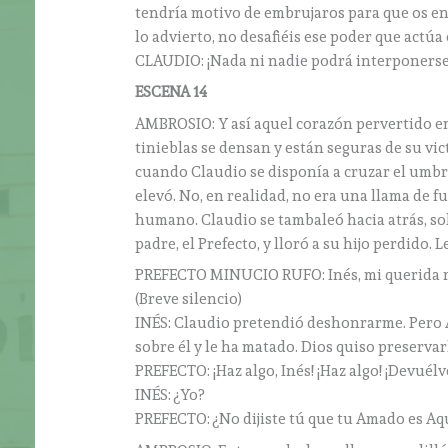
tendría motivo de embrujaros para que os enl
lo advierto, no desafiéis ese poder que actúa 
CLAUDIO: ¡Nada ni nadie podrá interponerse
ESCENA 14
AMBROSIO: Y así aquel corazón pervertido em
tinieblas se densan y están seguras de su vic
cuando Claudio se disponía a cruzar el umbra
elevó. No, en realidad, no era una llama de fu
humano. Claudio se tambaleó hacia atrás, so
padre, el Prefecto, y lloró a su hijo perdido. 
PREFECTO MINUCIO RUFO: Inés, mi querida n
(Breve silencio)
INÉS: Claudio pretendió deshonrarme. Pero 
sobre él y le ha matado. Dios quiso preservar
PREFECTO: ¡Haz algo, Inés! ¡Haz algo! ¡Devuélv
INÉS: ¿Yo?
PREFECTO: ¿No dijiste tú que tu Amado es Aqu