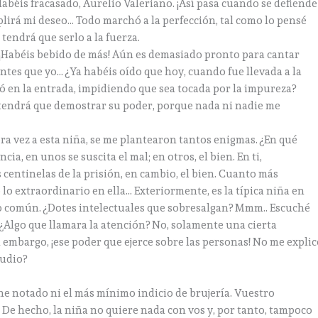
béis fracasado, Aurelio Valeriano. ¡Así pasa cuando se defiende
lirá mi deseo… Todo marchó a la perfección, tal como lo pensé
 tendrá que serlo a la fuerza.
Habéis bebido de más! Aún es demasiado pronto para cantar
entes que yo… ¿Ya habéis oído que hoy, cuando fue llevada a la
tó en la entrada, impidiendo que sea tocada por la impureza?
 tendrá que demostrar su poder, porque nada ni nadie me
 vez a esta niña, se me plantearon tantos enigmas. ¿En qué
ia, en unos se suscita el mal; en otros, el bien. En ti,
centinelas de la prisión, en cambio, el bien. Cuanto más
lo extraordinario en ella… Exteriormente, es la típica niña en
 lo común. ¿Dotes intelectuales que sobresalgan? Mmm.. Escuché
¿Algo que llamara la atención? No, solamente una cierta
n embargo, ¡ese poder que ejerce sobre las personas! No me expli
audio?
e notado ni el más mínimo indicio de brujería. Vuestro
De hecho, la niña no quiere nada con vos y, por tanto, tampoco