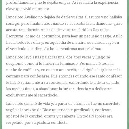
profundamente y no le dejaba en paz. Así se narra la experiencia
clave que vivió entonces:
Lanceloto Avelino no dejaba de darle vueltas al asunto y no hallaba
sosiego, pero finalmente, cuando se acercaba la medianoche, quiso
acostarse a dormir. Antes de desvestirse, abrió las Sagradas
Escrituras, como de costumbre, para leer un pequeño pasaje. Así lo
hacía todos los días y, en aquel día de mentira, su mirada cayó en
el versículo que dice: «La boca mentirosa mata el alma».
Lanceloto leyó estas palabras una, dos, tres veces y luego se
desplomó como si lo hubieran fulminado. Permaneció toda la
noche de rodillas y, en cuanto amaneció, se dirigió a la iglesia más
cercana para confesarse. Fue entonces cuando ese santo confesor
le habló seriamente a su conciencia, exhortándole a dejar de lado
las medias tintas, a abandonar la jurisprudencia y a dedicarse
exclusivamente al sacerdocio.
Lanceloto cambió de vida y, a partir de entonces, fue un sacerdote
según el corazón de Dios: un ferviente predicador, confesor,
apóstol de la caridad, orante y penitente. En toda Nápoles era
respetado por su piadosa conducta.