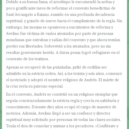
Debido a su buena fama, el arzobispo le encomendó la ardua y
poco gratificante tarea de reformar el convento benedictino de
Sant’Arcangelo a Baiano, sumido en una profunda decadencia
espiritual, y guiarlo de nuevo hacia el cumplimiento de la regla. Sin
embargo, las monjas se opusieron a sus intentos de reforma y
Avelino fue víctima de varios atentados por parte de personas
mundanas que entraban y salían del convento y que ahora temían
perder sus libertades. Sobrevivió a los atentados, pero no sin
resultar gravemente herido. A duras penas logró refugiarse en el
convento de los teatinos.
Apenas se recuperó de las puñaladas, pidió de rodillas ser
admitido en la estricta orden. Así, a los treinta y seis años, comenzó
el noviciado y adoptó el nombre religioso de Andrés. El mártir de
la cruz sería su patrono especial.
En el convento, Andrés se convirtió en un religioso ejemplar que
seguía concienzudamente la estricta regla y crecía en sabiduría y
conocimiento. Durante diez años ocupó el cargo de maestro de
novicios. Además, Avelino llegó a ser un confesor y director
espiritual muy solicitado por personas de todas las clases sociales.
Tenía el don de consolar y animar a los pecadores. «Confiésate y