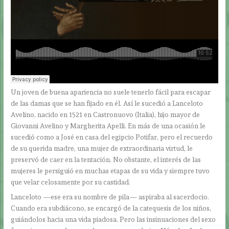
Un joven de buena apariencia no suele tenerlo fácil para escapar
de las damas que se han fijado en él. Así le sucedió a Lanceloto
Avelino, nacido en 1521 en Castronuovo (Italia), hijo mayor de
Giovanni Avelino y Margherita Apelli. En más de una ocasión le
sucedió como a José en casa del egipcio Potifar, pero el recuerdo
de su querida madre, una mujer de extraordinaria virtud, le
preservó de caer en la tentación. No obstante, el interés de las
mujeres le persiguió en muchas etapas de su vida y siempre tuvo
que velar celosamente por su castidad.
Lanceloto —ese era su nombre de pila— aspiraba al sacerdocio.
Cuando era subdiácono, se encargó de la catequesis de los niños,
guiándolos hacia una vida piadosa. Pero las insinuaciones del sexo