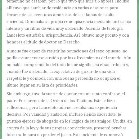
femenino no cesaban, por lo que tuvo que huir a Nápoles. Incluso
allí tuvo que cambiar de residencia en varias ocasiones para
librarse de las aventuras amorosas de las damas de la alta
sociedad. Dominaba su propia concupiscencia mediante un trabajo
intenso y un ritmo de vida muy ordenado. Además de teología,
Lanceloto estudiaba jurisprudencia. Así, obtuvo muy pronto y con
honores el título de doctor en Derecho.
Aunque fue capaz de resistir las tentaciones del sexo opuesto, no
podía evitar sentirse atraído por los ofrecimientos del mundo. Aún
no había comprendido del todo lo que significaba el sacerdocio y,
cuando fue ordenado, la expectativa de gozar de una vida
respetable y cómoda con una buena prebenda no ocupaba el
último lugar en su lista de prioridades.
Sin embargo, tuvo la suerte de contar con un santo confesor, el
padre Foscareno, de la Orden de los Teatinos. Este le hizo
reflexionar, pero Lanceloto aún necesitaba una experiencia
decisiva. Por vanidad y ambición, incluso siendo sacerdote, le
gustaba ejercer de abogado en los litigios de sus amigos. Un día, en
contra de la ley y de sus propias convicciones, presentó pruebas
falsas solo para no perder el juicio. Este incidente le conmovió