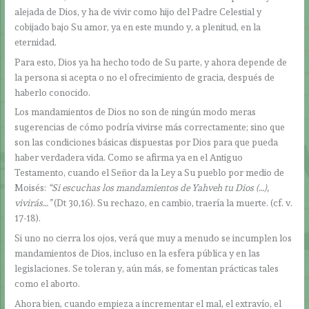
alejada de Dios, y ha de vivir como hijo del Padre Celestial y
cobijado bajo Su amor, ya en este mundo y, a plenitud, en la
eternidad.
Para esto, Dios ya ha hecho todo de Su parte, y ahora depende de
la persona si acepta o no el ofrecimiento de gracia, después de
haberlo conocido.
Los mandamientos de Dios no son de ningún modo meras
sugerencias de cómo podría vivirse más correctamente; sino que
son las condiciones básicas dispuestas por Dios para que pueda
haber verdadera vida. Como se afirma ya en el Antiguo
Testamento, cuando el Señor da la Ley a Su pueblo por medio de
Moisés:
“Si escuchas los mandamientos de Yahveh tu Dios (…),
vivirás…”
(Dt 30,16). Su rechazo, en cambio, traería la muerte. (cf. v.
17-18).
Si uno no cierra los ojos, verá que muy a menudo se incumplen los
mandamientos de Dios, incluso en la esfera pública y en las
legislaciones. Se toleran y, aún más, se fomentan prácticas tales
como el aborto.
Ahora bien, cuando empieza a incrementar el mal, el extravío, el