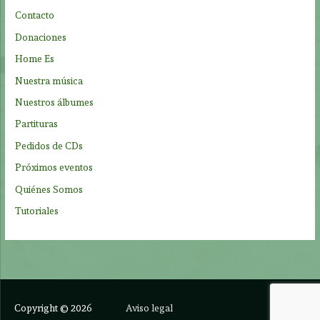
o
Contacto
r
Donaciones
:
Home Es
Nuestra música
Nuestros álbumes
Partituras
Pedidos de CDs
Próximos eventos
Quiénes Somos
Tutoriales
Copyright © 2026
Aviso legal