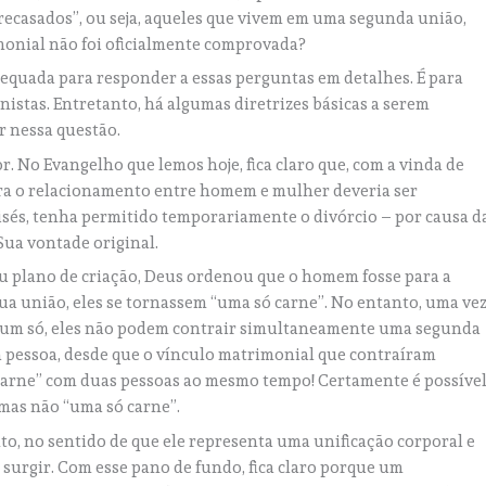
ecasados”, ou seja, aqueles que vivem em uma segunda união,
monial não foi oficialmente comprovada?
dequada para responder a essas perguntas em detalhes. É para
nistas. Entretanto, há algumas diretrizes básicas a serem
r nessa questão.
r. No Evangelho que lemos hoje, fica claro que, com a vinda de
ara o relacionamento entre homem e mulher deveria ser
isés, tenha permitido temporariamente o divórcio – por causa d
Sua vontade original.
u plano de criação, Deus ordenou que o homem fosse para a
a união, eles se tornassem “uma só carne”. No entanto, uma ve
 um só, eles não podem contrair simultaneamente uma segunda
a pessoa, desde que o vínculo matrimonial que contraíram
 carne” com duas pessoas ao mesmo tempo! Certamente é possíve
 mas não “uma só carne”.
to, no sentido de que ele representa uma unificação corporal e
 surgir. Com esse pano de fundo, fica claro porque um