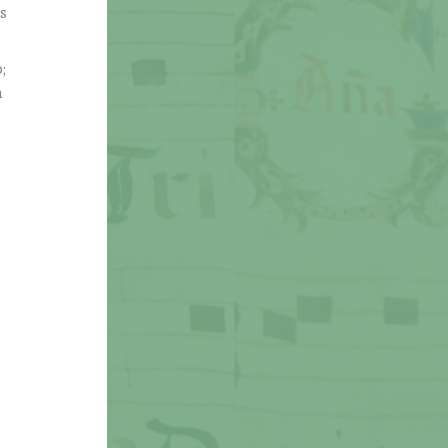
s
;
a