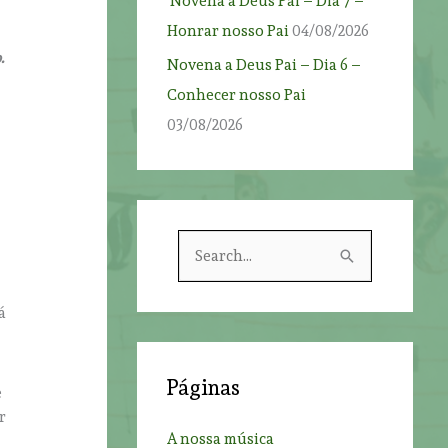
Novena a Deus Pai – Dia 7 –
Honrar nosso Pai
04/08/2026
.
Novena a Deus Pai – Dia 6 –
Conhecer nosso Pai
03/08/2026
S
e
a
á
r
c
Páginas
e
h
r
f
A nossa música