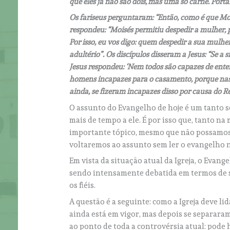
que eles já não são dois, mas uma só carne. Port
Os fariseus perguntaram: “Então, como é que Moi
respondeu: “Moisés permitiu despedir a mulher, p
Por isso, eu vos digo: quem despedir a sua mulher
adultério”. Os discípulos disseram a Jesus: “Se 
Jesus respondeu: ‘Nem todos são capazes de enten
homens incapazes para o casamento, porque nasc
ainda, se fizeram incapazes disso por causa do 
O assunto do Evangelho de hoje é um tanto se
mais de tempo a ele. É por isso que, tanto 
importante tópico, mesmo que não possamos
voltaremos ao assunto sem ler o evangelho
Em vista da situação atual da Igreja, o Evan
sendo intensamente debatida em termos de s
os fiéis.
A questão é a seguinte: como a Igreja deve 
ainda está em vigor, mas depois se separara
ao ponto de toda a controvérsia atual: pode h