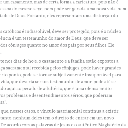
um casamento, mas de certa forma a caricatura, pois não é
pessoa do mesmo sexo, nem pode ser gerada uma nova vida, nem
ntade de Deus. Portanto, eles representam uma distorção do
católicos é indissolúvel, deve ser protegido, pois é o núcleo
stência é um testemunho do amor de Deus, que deve ser
dos cônjuges quanto no amor dos pais por seus filhos. Ele
….
 nos dias de hoje, o casamento e a família estão expostos a
raça sacramental recebida pelos cônjuges, pode haver grandes
certo ponto, pode se tornar subjetivamente insuportável para
vida, que deveria ser um testemunho de amor, pode até se
do aqui ao pecado de adultério, que é uma ofensa muito
ros problemas e desentendimentos sérios, que poderiam
sa”.
 que, nesses casos, o vínculo matrimonial continua a existir,
tanto, nenhum deles tem o direito de entrar em um novo
 De acordo com as palavras de Jesus e o autêntico Magistério da