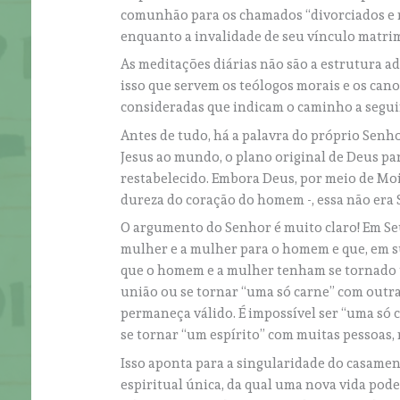
comunhão para os chamados “divorciados e r
enquanto a invalidade de seu vínculo matri
As meditações diárias não são a estrutura a
isso que servem os teólogos morais e os cano
consideradas que indicam o caminho a segui
Antes de tudo, há a palavra do próprio Senho
Jesus ao mundo, o plano original de Deus p
restabelecido. Embora Deus, por meio de Mo
dureza do coração do homem -, essa não era 
O argumento do Senhor é muito claro! Em Se
mulher e a mulher para o homem e que, em su
que o homem e a mulher tenham se tornado
união ou se tornar “uma só carne” com outr
permaneça válido. É impossível ser “uma só
se tornar “um espírito” com muitas pessoas,
Isso aponta para a singularidade do casamen
espiritual única, da qual uma nova vida pode