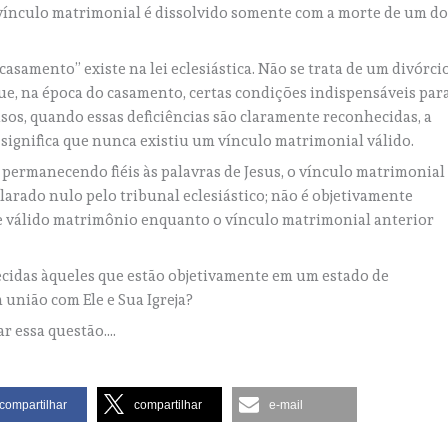
O vínculo matrimonial é dissolvido somente com a morte de um do
asamento” existe na lei eclesiástica. Não se trata de um divórcio
que, na época do casamento, certas condições indispensáveis par
sos, quando essas deficiências são claramente reconhecidas, a
 significa que nunca existiu um vínculo matrimonial válido.
, permanecendo fiéis às palavras de Jesus, o vínculo matrimonial
clarado nulo pelo tribunal eclesiástico; não é objetivamente
 e válido matrimônio enquanto o vínculo matrimonial anterior
ecidas àqueles que estão objetivamente em um estado de
 união com Ele e Sua Igreja?
r essa questão….
compartilhar
compartilhar
e-mail