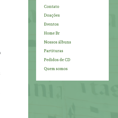
o
Contato
r
Doações
:
Eventos
Home Br
Nossos álbuns
Partituras
a
Pedidos de CD
Quem somos
z
l