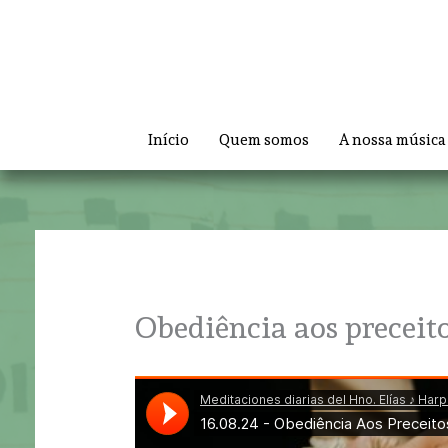
Skip
to
content
Início
Quem somos
A nossa música
Obediência aos preceito