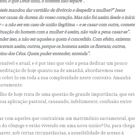
anto, o que Deus uniu, o homem não separe”.
sés mandou dar certidão de divórcio e despedir a mulher?” Jesus
or causa da dureza do vosso coração. Mas não foi assim desde o início
 – a não ser em caso de união ilegítima – e se casar com outra, comete
a situação do homem com a mulher é assim, não vale a pena casar-se”.
der isso, a não ser aqueles a quem é concedido. Com efeito, existem
eram assim; outros, porque os homens assim os fizeram; outros,
Reino dos Céus. Quem puder entender, entenda”.
nsível e atual, e é por isso que vale a pena dedicar um pouco
na meditação de hoje quanto na de amanhã, abordaremos esse
 cobri-lo em toda a sua complexidade neste contexto. Amanhã
 novamente.
gelho de hoje trata de uma questão de grande importância, que est
ua aplicação pastoral, causando, infelizmente, confusão entre
lidar com aqueles que contraíram um matrimônio sacramental, qu
m do cônjuge e estão vivendo em uma nova união? Ou, para chega
aver, sob certas circunstâncias, a possibilidade de acesso à