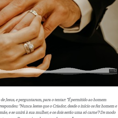
de Jesus, e perguntaram, para o tentar: “É permitido ao homem
respondeu: “Nunca lestes que o Criador, desde o início os fez homem e
 mãe, e se unirá à sua mulher, e os dois serão uma só carne’? De modo