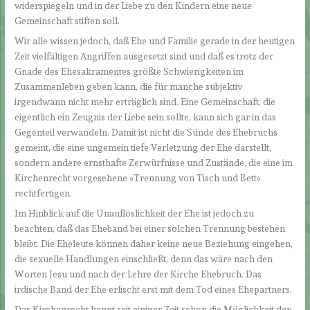
widerspiegeln und in der Liebe zu den Kindern eine neue
Gemeinschaft stiften soll.
Wir alle wissen jedoch, daß Ehe und Familie gerade in der heutigen
Zeit vielfältigen Angriffen ausgesetzt sind und daß es trotz der
Gnade des Ehesakramentes größte Schwierigkeiten im
Zusammenleben geben kann, die für manche subjektiv
irgendwann nicht mehr erträglich sind. Eine Gemeinschaft, die
eigentlich ein Zeugnis der Liebe sein sollte, kann sich gar in das
Gegenteil verwandeln. Damit ist nicht die Sünde des Ehebruchs
gemeint, die eine ungemein tiefe Verletzung der Ehe darstellt,
sondern andere ernsthafte Zerwürfnisse und Zustände, die eine im
Kirchenrecht vorgesehene »Trennung von Tisch und Bett«
rechtfertigen.
Im Hinblick auf die Unauflöslichkeit der Ehe ist jedoch zu
beachten, daß das Eheband bei einer solchen Trennung bestehen
bleibt. Die Eheleute können daher keine neue Beziehung eingehen,
die sexuelle Handlungen einschließt, denn das wäre nach den
Worten Jesu und nach der Lehre der Kirche Ehebruch. Das
irdische Band der Ehe erlischt erst mit dem Tod eines Ehepartners.
Das Kirchenrecht kennt seit einiger Zeit schon die Möglichkeit der