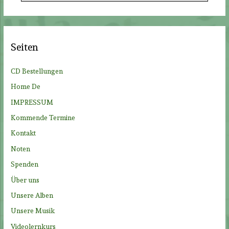
c
h
e
Seiten
n
n
CD Bestellungen
a
Home De
c
IMPRESSUM
h
Kommende Termine
:
Kontakt
Noten
Spenden
Über uns
Unsere Alben
Unsere Musik
Videolernkurs