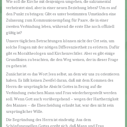
Wie soll die Kirche mit denjenigen umgehen, die sakramental
verheiratet sind, aber in einer neuen Beziehung leben? Um es auf
den Punkt zu bringen: Gibt es unter bestimmten Umständen eine
Zulassung zum Kommunionempfang für Paare, die in einer
zweiten Verbindung leben, während die erste Ehe noch offiziell
gültig ist?
Unsere täglichen Betrachtungen können nicht der Ort sein, um
solche Fragen mit der nötigen Differenziertheit zu erörtern. Dafür
gibt es Moraltheologen und Kirchenrechtler. Aber es gibt einige
Grundlinien zu beachten, die den Weg weisen, der in dieser Frage
zu gehen ist.
Zunächst ist es das Wort Jesu selbst, an dem wir uns zu orientieren
haben. Es läßt keinen Zweifel daran, daß mit dem Kommen des
Herrn die ursprüngliche Absicht Gottes in Bezug auf die
Verbindung zwischen Mann und Frau wiederhergestellt werden
soll. Wenn Gott auch vorübergehend – wegen der Hartherzigkeit
des Mannes – die Ehescheidung erlaubt hat, war dies nicht sein
ursprünglicher Wille.
Die Begründung des Herrn ist eindeutig: Aus dem
Schöpfungswillen Gottes ergibt sich, daß Mann und Frau