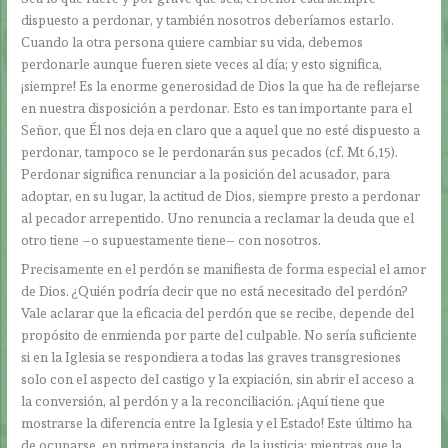
dispuesto a perdonar, y también nosotros deberíamos estarlo.
Cuando la otra persona quiere cambiar su vida, debemos
perdonarle aunque fueren siete veces al día; y esto significa,
¡siempre! Es la enorme generosidad de Dios la que ha de reflejarse
en nuestra disposición a perdonar. Esto es tan importante para el
Señor, que Él nos deja en claro que a aquel que no esté dispuesto a
perdonar, tampoco se le perdonarán sus pecados (cf. Mt 6,15).
Perdonar significa renunciar a la posición del acusador, para
adoptar, en su lugar, la actitud de Dios, siempre presto a perdonar
al pecador arrepentido. Uno renuncia a reclamar la deuda que el
otro tiene –o supuestamente tiene– con nosotros.
Precisamente en el perdón se manifiesta de forma especial el amor
de Dios. ¿Quién podría decir que no está necesitado del perdón?
Vale aclarar que la eficacia del perdón que se recibe, depende del
propósito de enmienda por parte del culpable. No sería suficiente
si en la Iglesia se respondiera a todas las graves transgresiones
solo con el aspecto del castigo y la expiación, sin abrir el acceso a
la conversión, al perdón y a la reconciliación. ¡Aquí tiene que
mostrarse la diferencia entre la Iglesia y el Estado! Este último ha
de ocuparse, en primera instancia, de la justicia; mientras que la