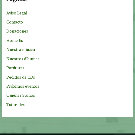
r
p
Aviso Legal
o
Contacto
r
Donaciones
:
Home Es
Nuestra música
Nuestros álbumes
Partituras
Pedidos de CDs
Próximos eventos
Quiénes Somos
Tutoriales