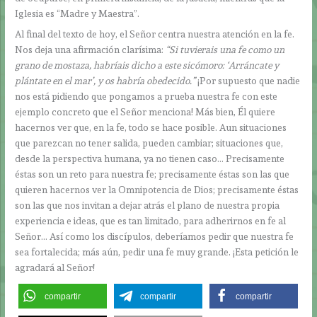
Iglesia es “Madre y Maestra”.
Al final del texto de hoy, el Señor centra nuestra atención en la fe.
Nos deja una afirmación clarísima:
“Si tuvierais una fe como un
grano de mostaza, habríais dicho a este sicómoro: ‘Arráncate y
plántate en el mar’, y os habría obedecido.”
¡Por supuesto que nadie
nos está pidiendo que pongamos a prueba nuestra fe con este
ejemplo concreto que el Señor menciona! Más bien, Él quiere
hacernos ver que, en la fe, todo se hace posible. Aun situaciones
que parezcan no tener salida, pueden cambiar; situaciones que,
desde la perspectiva humana, ya no tienen caso… Precisamente
éstas son un reto para nuestra fe; precisamente éstas son las que
quieren hacernos ver la Omnipotencia de Dios; precisamente éstas
son las que nos invitan a dejar atrás el plano de nuestra propia
experiencia e ideas, que es tan limitado, para adherirnos en fe al
Señor… Así como los discípulos, deberíamos pedir que nuestra fe
sea fortalecida; más aún, pedir una fe muy grande. ¡Esta petición le
agradará al Señor!
compartir
compartir
compartir