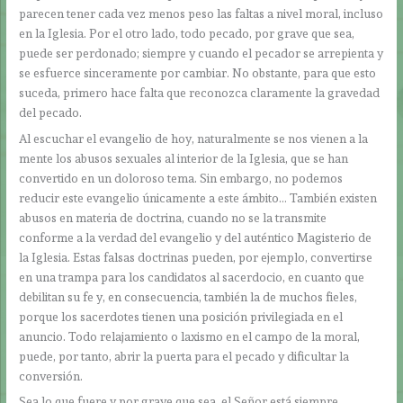
parecen tener cada vez menos peso las faltas a nivel moral, incluso
en la Iglesia. Por el otro lado, todo pecado, por grave que sea,
puede ser perdonado; siempre y cuando el pecador se arrepienta y
se esfuerce sinceramente por cambiar. No obstante, para que esto
suceda, primero hace falta que reconozca claramente la gravedad
del pecado.
Al escuchar el evangelio de hoy, naturalmente se nos vienen a la
mente los abusos sexuales al interior de la Iglesia, que se han
convertido en un doloroso tema. Sin embargo, no podemos
reducir este evangelio únicamente a este ámbito… También existen
abusos en materia de doctrina, cuando no se la transmite
conforme a la verdad del evangelio y del auténtico Magisterio de
la Iglesia. Estas falsas doctrinas pueden, por ejemplo, convertirse
en una trampa para los candidatos al sacerdocio, en cuanto que
debilitan su fe y, en consecuencia, también la de muchos fieles,
porque los sacerdotes tienen una posición privilegiada en el
anuncio. Todo relajamiento o laxismo en el campo de la moral,
puede, por tanto, abrir la puerta para el pecado y dificultar la
conversión.
Sea lo que fuere y por grave que sea, el Señor está siempre