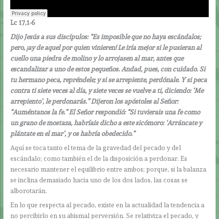
Lc 17,1-6
Dijo Jesús a sus discípulos: “Es imposible que no haya escándalos;
pero, ¡ay de aquel por quien vinieren! Le iría mejor si le pusieran al
cuello una piedra de molino y lo arrojasen al mar, antes que
escandalizar a uno de estos pequeños. Andad, pues, con cuidado. Si
tu hermano peca, repréndele; y si se arrepiente, perdónale. Y si peca
contra ti siete veces al día, y siete veces se vuelve a ti, diciendo: ‘Me
arrepiento’, le perdonarás.” Dijeron los apóstoles al Señor:
“Auméntanos la fe.” El Señor respondió: “Si tuvierais una fe como
un grano de mostaza, habríais dicho a este sicómoro: ‘Arráncate y
plántate en el mar’, y os habría obedecido.”
Aquí se toca tanto el tema de la gravedad del pecado y del
escándalo; como también el de la disposición a perdonar. Es
necesario mantener el equilibrio entre ambos; porque, si la balanza
se inclina demasiado hacia uno de los dos lados, las cosas se
alborotarán.
En lo que respecta al pecado, existe en la actualidad la tendencia a
no percibirlo en su abismal perversión. Se relativiza el pecado, y