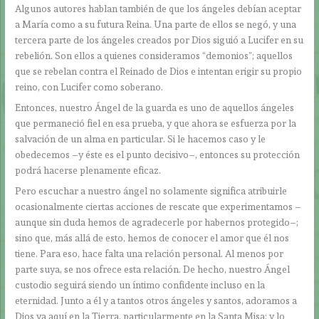
Algunos autores hablan también de que los ángeles debían aceptar
a María como a su futura Reina. Una parte de ellos se negó, y una
tercera parte de los ángeles creados por Dios siguió a Lucifer en su
rebelión. Son ellos a quienes consideramos “demonios”; aquellos
que se rebelan contra el Reinado de Dios e intentan erigir su propio
reino, con Lucifer como soberano.
Entonces, nuestro Ángel de la guarda es uno de aquellos ángeles
que permaneció fiel en esa prueba, y que ahora se esfuerza por la
salvación de un alma en particular. Si le hacemos caso y le
obedecemos –y éste es el punto decisivo–, entonces su protección
podrá hacerse plenamente eficaz.
Pero escuchar a nuestro ángel no solamente significa atribuirle
ocasionalmente ciertas acciones de rescate que experimentamos –
aunque sin duda hemos de agradecerle por habernos protegido–;
sino que, más allá de esto, hemos de conocer el amor que él nos
tiene. Para eso, hace falta una relación personal. Al menos por
parte suya, se nos ofrece esta relación. De hecho, nuestro Ángel
custodio seguirá siendo un íntimo confidente incluso en la
eternidad. Junto a él y a tantos otros ángeles y santos, adoramos a
Dios ya aquí en la Tierra, particularmente en la Santa Misa; y lo