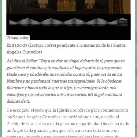
Ex 23,20-23 (
Lectura correspondiente a la memoria de los Santos
Ángeles Custodios)
Así dice el Señor: “Voy a enviar un ángel delante de ti, para que te
guarde en el camino y te conduzca al lugar que te he preparado.
Hazle caso y obedécele; no te rebeles contra él, pues actúa en mi
Nombre y no perdonará vuestras transgresiones. Si le obedeces
fielmente y haces todo lo que te diga, tus enemigos serán mis
enemigos y tus adversarios mis adversarios. Mi ángel caminará
delante de ti.
He escogido el texto que la Iglesia nos ofrece para conmemorar a
los Santos Ángeles Custodios, recordándonos que, no sólo al
Pueblo de Israel, sino a cada persona en particular Dios le ha dado
un Ángel de la guarda, para que esté a nuestro lado como un
hermano, un amigo y un acompañante celestial en el paso de