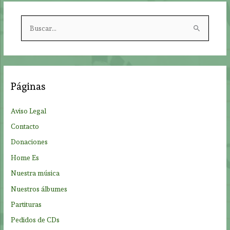
B
u
s
c
a
Páginas
r
p
Aviso Legal
o
Contacto
r
Donaciones
:
Home Es
Nuestra música
Nuestros álbumes
Partituras
Pedidos de CDs