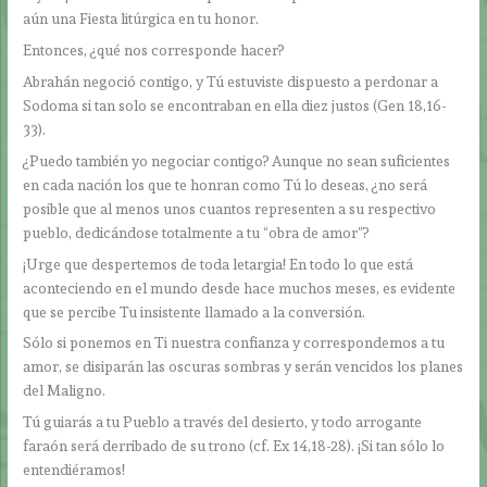
aún una Fiesta litúrgica en tu honor.
Entonces, ¿qué nos corresponde hacer?
Abrahán negoció contigo, y Tú estuviste dispuesto a perdonar a
Sodoma si tan solo se encontraban en ella diez justos (Gen 18,16-
33).
¿Puedo también yo negociar contigo? Aunque no sean suficientes
en cada nación los que te honran como Tú lo deseas, ¿no será
posible que al menos unos cuantos representen a su respectivo
pueblo, dedicándose totalmente a tu “obra de amor”?
¡Urge que despertemos de toda letargia! En todo lo que está
aconteciendo en el mundo desde hace muchos meses, es evidente
que se percibe Tu insistente llamado a la conversión.
Sólo si ponemos en Ti nuestra confianza y correspondemos a tu
amor, se disiparán las oscuras sombras y serán vencidos los planes
del Maligno.
Tú guiarás a tu Pueblo a través del desierto, y todo arrogante
faraón será derribado de su trono (cf. Ex 14,18-28). ¡Si tan sólo lo
entendiéramos!