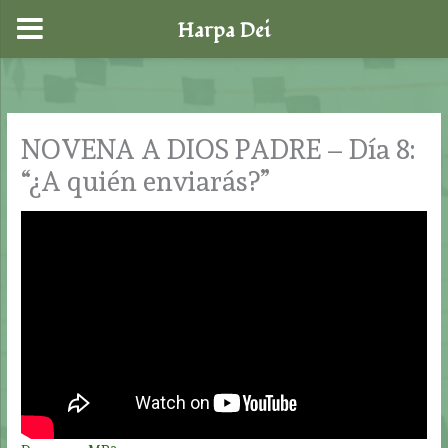
Harpa Dei
Ir
al
contenido
NOVENA A DIOS PADRE – Día 8:
“¿A quién enviarás?”