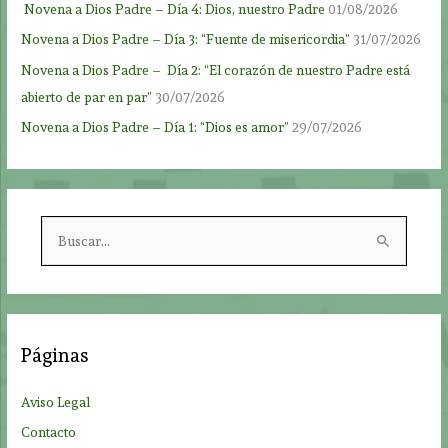
Novena a Dios Padre – Día 4: Dios, nuestro Padre
01/08/2026
Novena a Dios Padre – Día 3: “Fuente de misericordia”
31/07/2026
Novena a Dios Padre – Día 2: “El corazón de nuestro Padre está
abierto de par en par”
30/07/2026
Novena a Dios Padre – Día 1: “Dios es amor”
29/07/2026
B
u
s
c
a
Páginas
r
p
Aviso Legal
o
Contacto
r