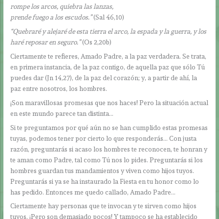
rompe los arcos, quiebra las lanzas,
prende fuego a los escudos.”
(Sal 46,10)
“Quebraré y alejaré de esta tierra el arco, la espada y la guerra, y los
haré reposar en seguro.”
(Os 2,20b)
Ciertamente te refieres, Amado Padre, a la paz verdadera. Se trata,
en primera instancia, de la paz contigo, de aquella paz que sólo Tú
puedes dar (Jn 14,27), de la paz del corazón; y, a partir de ahí, la
paz entre nosotros, los hombres.
¡Son maravillosas promesas que nos haces! Pero la situación actual
en este mundo parece tan distinta…
Si te preguntamos por qué aún no se han cumplido estas promesas
tuyas, podemos tener por cierto lo que responderás… Con justa
razón, preguntarás si acaso los hombres te reconocen, te honran y
te aman como Padre, tal como Tú nos lo pides. Preguntarás si los
hombres guardan tus mandamientos y viven como hijos tuyos.
Preguntarás si ya se ha instaurado la Fiesta en tu honor como lo
has pedido. Entonces me quedo callado, Amado Padre…
Ciertamente hay personas que te invocan y te sirven como hijos
tuyos. ¡Pero son demasiado pocos! Y tampoco se ha establecido