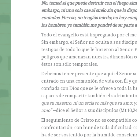
No, temed al que puede destruir con el fuego alm
embargo, ni uno solo cae al suelo sin que lo disp
contados. Por eso, no tengáis miedo; no hay comp
los hombres, yo también me pondré de su parte an
Todo el evangelio está impregnado por el men
Sin embargo, el Señor no oculta a sus discíp
testigos de todo lo que le hicieron al Señor.
peligros que amenazan nuestra dimensión cor
éstos son sólo temporales.
Debemos tener presente que aquí el Señor se
entrado en una comunión de vida con Él y quie
confiada con Dios que se le ofrece a toda la 
capaces de compartir también el sufrimiento
que su maestro, ni un esclavo más que su amo; ya
amo”
–dice el Señor a sus discípulos (Mt 10,24
El seguimiento de Cristo no es compatible c
confrontación; con huir de toda dificultad; c
ha de ser sostenido por la humilde conscienci