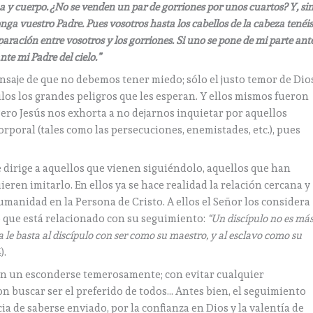
a y cuerpo. ¿No se venden un par de gorriones por unos cuartos? Y, si
onga vuestro Padre. Pues vosotros hasta los cabellos de la cabeza tenéi
aración entre vosotros y los gorriones. Si uno se pone de mi parte ant
te mi Padre del cielo.”
saje de que no debemos tener miedo; sólo el justo temor de Dios
ulos los grandes peligros que les esperan. Y ellos mismos fueron
 Pero Jesús nos exhorta a no dejarnos inquietar por aquellos
poral (tales como las persecuciones, enemistades, etc.), pues
 dirige a aquellos que vienen siguiéndolo, aquellos que han
ren imitarlo. En ellos ya se hace realidad la relación cercana y
humanidad en la Persona de Cristo. A ellos el Señor los considera
 que está relacionado con su seguimiento:
“Un discípulo no es má
 le basta al discípulo con ser como su maestro, y al esclavo como su
).
on un esconderse temerosamente; con evitar cualquier
on buscar ser el preferido de todos… Antes bien, el seguimiento
a de saberse enviado, por la confianza en Dios y la valentía de