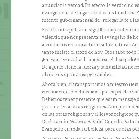
anunciar la verdad. En efecto, la verdad no 
evangelio ha de llegar a todos los hombres.
intento gubernamental de “relegar la fe a las 
Pero la intrepidez no significa imprudencia, 
valentía que nos presenta el evangelio de hoy
afrontarlos en una actitud sobrenatural. Aqu
tanto insiste el texto de hoy. Dios sabe tod
¡En esta certeza ha de apoyarse el discípulo!
De aquí le viene la fuerza y la humildad nec
plano sus opiniones personales.
Ahora bien, si transportamos a nuestro tiem
ciertamente concluiremos que es preciso vale
Debemos tener presente que es un mensaje d
pertenecen a otras religiones. Aunque debe
en las otras religiones y el fervor religios
Declaración
Nostra aetate
del Concilio Vatica
Evangelio en toda su belleza, para que las pe
“Lo que os digo de noche decidlo en pleno día, y l