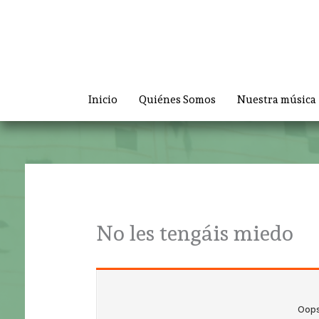
Ir
al
contenido
Inicio
Quiénes Somos
Nuestra música
No les tengáis miedo