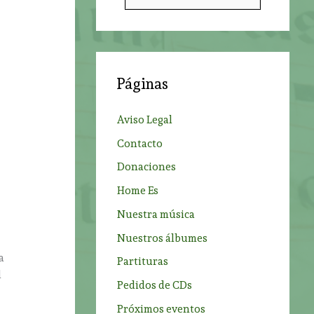
u
s
c
a
Páginas
r
p
Aviso Legal
o
Contacto
r
Donaciones
:
Home Es
Nuestra música
Nuestros álbumes
a
Partituras
l
Pedidos de CDs
Próximos eventos