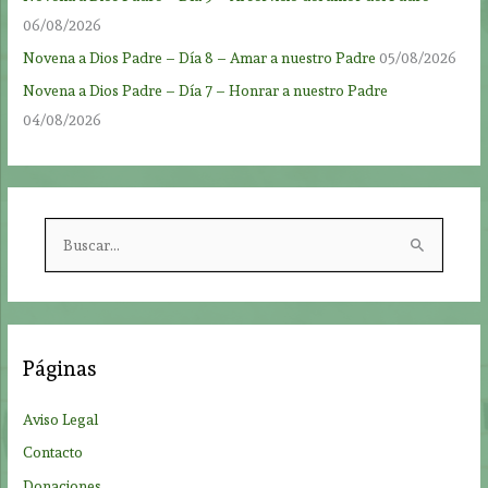
06/08/2026
Novena a Dios Padre – Día 8 – Amar a nuestro Padre
05/08/2026
Novena a Dios Padre – Día 7 – Honrar a nuestro Padre
04/08/2026
B
u
s
c
a
Páginas
r
p
Aviso Legal
o
Contacto
r
Donaciones