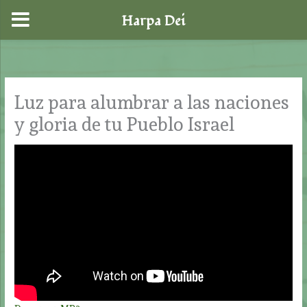
Harpa Dei
Ir
al
contenido
Luz para alumbrar a las naciones
y gloria de tu Pueblo Israel