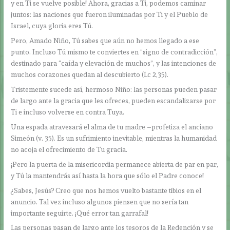
y en Ti se vuelve posible! Ahora, gracias a Ti, podemos caminar
juntos: las naciones que fueron iluminadas por Ti y el Pueblo de
Israel, cuya gloria eres Tú.
Pero, Amado Niño, Tú sabes que aún no hemos llegado a ese
punto. Incluso Tú mismo te conviertes en “signo de contradicción”,
destinado para “caída y elevación de muchos”, y las intenciones de
muchos corazones quedan al descubierto (Lc 2,35).
Tristemente sucede así, hermoso Niño: las personas pueden pasar
de largo ante la gracia que les ofreces, pueden escandalizarse por
Ti e incluso volverse en contra Tuya.
Una espada atravesará el alma de tu madre –profetiza el anciano
Simeón (v. 35). Es un sufrimiento inevitable, mientras la humanidad
no acoja el ofrecimiento de Tu gracia.
¡Pero la puerta de la misericordia permanece abierta de par en par,
y Tú la mantendrás así hasta la hora que sólo el Padre conoce!
¿Sabes, Jesús? Creo que nos hemos vuelto bastante tibios en el
anuncio. Tal vez incluso algunos piensen que no sería tan
importante seguirte. ¡Qué error tan garrafal!
Las personas pasan de largo ante los tesoros de la Redención y se