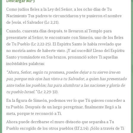
Descargar MP3
Como judíos fieles a la Ley del Señor, a los ocho días de Tu
Nacimiento Tus padres te circuncidaron y te pusieron el nombre
de Jesús, el Salvador (Lc 2,21).
Cuando, cuarenta días después, te llevaron al Templo para
presentarte al Señor, te encontraste con Simeón, uno de los fieles
de Tu Pueblo (Lc 2,22-25). El Espíritu Santo le había revelado que
no moriría antes de haberte visto. ¡Y así sucedió! Lleno del Espíritu
Santo y tomándote en Sus brazos, pronunció sobre Ti aquellas
inolvidables palabras:
“Ahora, Señor, según tu promesa, puedes dejar a tu siervo irse en
paz, porque mis ojos han visto a tu Salvador, a quien has presentado
ante todos los pueblos; luz para alumbrar a las naciones y gloria de
tu pueblo Israel.”
(Lc 2,29-32).
En la figura de Simeón, podemos ver lo que Tú quieres conceder a
tu Pueblo. Después de un largo peregrinar, finalmente llegó a la
meta, porque te reconoció a Ti.
Ahora puede derribarse el muro divisorio que separaba a Tu
Pueblo escogido de los otros pueblos (Ef 2,14). ¡Sólo a través de Ti