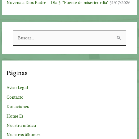
Novena a Dios Padre – Día 3: “Fuente de misericordia”
31/07/2026
B
u
s
c
a
Páginas
r
p
Aviso Legal
o
Contacto
r
Donaciones
:
Home Es
Nuestra música
Nuestros álbumes