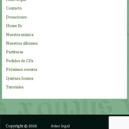
o
Contacto
r
Donaciones
:
Home Es
Nuestra música
Nuestros álbumes
Partituras
Pedidos de CDs
Próximos eventos
Quiénes Somos
Tutoriales
Copyright © 2026
Aviso legal