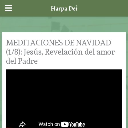
Harpa Dei
Ir
al
contenido
MEDITACIONES DE NAVIDAD
(1/8): Jesús, Revelación del amor
del Padre