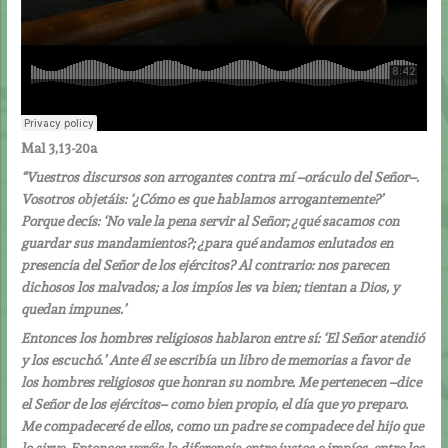
Mal 3,13-20a
“Vuestros discursos son arrogantes contra mí –oráculo del Señor–.
Vosotros objetáis: ‘¿Cómo es que hablamos arrogantemente?’
Porque decís: ‘No vale la pena servir al Señor; ¿qué sacamos con
guardar sus mandamientos?; ¿para qué andamos enlutados en
presencia del Señor de los ejércitos? Al contrario: nos parecen
dichosos los malvados; a los impíos les va bien; tientan a Dios, y
quedan impunes.’
Entonces los hombres religiosos hablaron entre sí: ‘El Señor atendió
y los escuchó.’ Ante él se escribía un libro de memorias a favor de
los hombres religiosos que honran su nombre. Me pertenecen –dice
el Señor de los ejércitos– como bien propio, el día que yo preparo.
Me compadeceré de ellos, como un padre se compadece del hijo que
lo sirve. Entonces veréis la diferencia entre justos e impíos, entre los