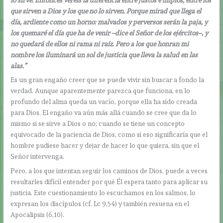
que sirven a Dios y los que no lo sirven. Porque mirad que llega el
día, ardiente como un horno: malvados y perversos serán la paja, y
los quemaré el día que ha de venir –dice el Señor de los ejércitos–, y
no quedará de ellos ni rama ni raíz. Pero a los que honran mi
nombre los iluminará un sol de justicia que lleva la salud en las
alas.”
Es un gran engaño creer que se puede vivir sin buscar a fondo la
verdad. Aunque aparentemente parezca que funciona, en lo
profundo del alma queda un vacío, porque ella ha sido creada
para Dios. El engaño va aún más allá cuando se cree que da lo
mismo si se sirve a Dios o no; cuando se tiene un concepto
equivocado de la paciencia de Dios, como si eso significaría que el
hombre pudiese hacer y dejar de hacer lo que quiera, sin que el
Señor intervenga.
Pero, a los que intentan seguir los caminos de Dios, puede a veces
resultarles difícil entender por qué Él espera tanto para aplicar su
justicia. Este cuestionamiento lo escuchamos en los salmos, lo
expresan los discípulos (cf. Lc 9,54) y también resuena en el
Apocalipsis (6,10).