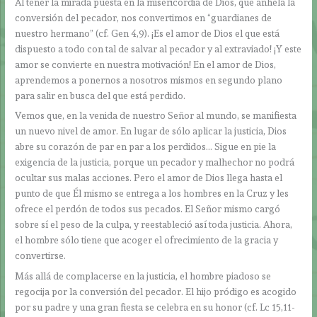
Al tener la mirada puesta en la misericordia de Dios, que anhela la
conversión del pecador, nos convertimos en “guardianes de
nuestro hermano” (cf. Gen 4,9). ¡Es el amor de Dios el que está
dispuesto a todo con tal de salvar al pecador y al extraviado! ¡Y este
amor se convierte en nuestra motivación! En el amor de Dios,
aprendemos a ponernos a nosotros mismos en segundo plano
para salir en busca del que está perdido.
Vemos que, en la venida de nuestro Señor al mundo, se manifiesta
un nuevo nivel de amor. En lugar de sólo aplicar la justicia, Dios
abre su corazón de par en par a los perdidos… Sigue en pie la
exigencia de la justicia, porque un pecador y malhechor no podrá
ocultar sus malas acciones. Pero el amor de Dios llega hasta el
punto de que Él mismo se entrega a los hombres en la Cruz y les
ofrece el perdón de todos sus pecados. El Señor mismo cargó
sobre sí el peso de la culpa, y reestableció así toda justicia. Ahora,
el hombre sólo tiene que acoger el ofrecimiento de la gracia y
convertirse.
Más allá de complacerse en la justicia, el hombre piadoso se
regocija por la conversión del pecador. El hijo pródigo es acogido
por su padre y una gran fiesta se celebra en su honor (cf. Lc 15,11-