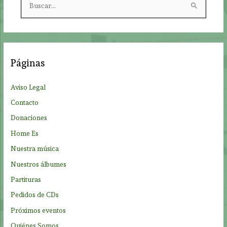
u
s
c
a
Páginas
r
p
Aviso Legal
o
Contacto
r
Donaciones
:
Home Es
Nuestra música
Nuestros álbumes
Partituras
Pedidos de CDs
Próximos eventos
Quiénes Somos