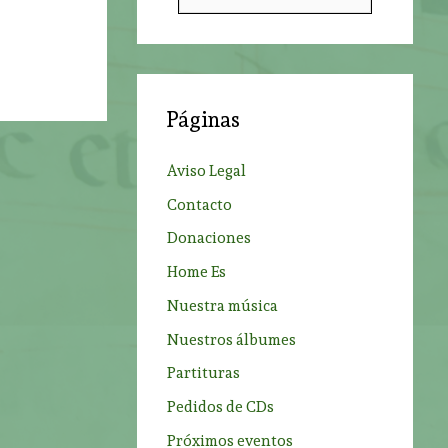
u
s
c
a
Páginas
r
p
Aviso Legal
o
Contacto
r
Donaciones
:
Home Es
Nuestra música
Nuestros álbumes
Partituras
Pedidos de CDs
Próximos eventos