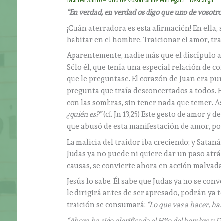
Martes Santo – Uno de vosotros me entregará
Descarga
“En verdad, en verdad os digo que uno de vosotr
¡Cuán aterradora es esta afirmación! En ell
habitar en el hombre. Traicionar el amor, tr
Aparentemente, nadie más que el discípulo am
Sólo él, que tenía una especial relación de c
que le preguntase. El corazón de Juan era p
pregunta que traía desconcertados a todos. E
con las sombras, sin tener nada que temer. As
¿quién es?”
(cf. Jn 13,25) Este gesto de amor y 
que abusó de esta manifestación de amor, pon
La malicia del traidor iba creciendo; y Sataná
Judas ya no puede ni quiere dar un paso atrás
causas, se convierte ahora en acción malvada
Jesús lo sabe. Él sabe que Judas ya no se con
le dirigirá antes de ser apresado, podrán ya 
traición se consumará:
“Lo que vas a hacer, h
“Ahora ha sido glorificado el Hijo del hombre y Di