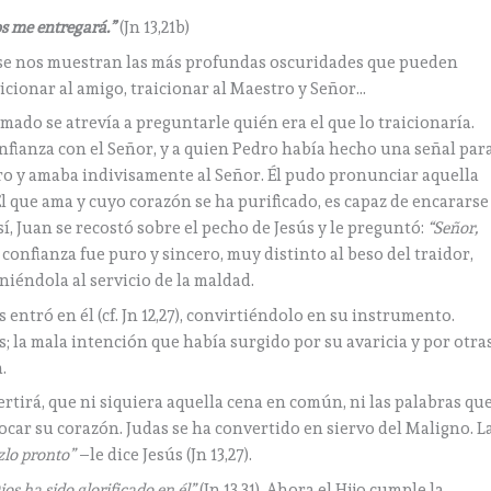
os me entregará.”
(Jn 13,21b)
a, se nos muestran las más profundas oscuridades que pueden
aicionar al amigo, traicionar al Maestro y Señor…
ado se atrevía a preguntarle quién era el que lo traicionaría.
onfianza con el Señor, y a quien Pedro había hecho una señal par
uro y amaba indivisamente al Señor. Él pudo pronunciar aquella
l que ama y cuyo corazón se ha purificado, es capaz de encararse
í, Juan se recostó sobre el pecho de Jesús y le preguntó:
“Señor,
de confianza fue puro y sincero, muy distinto al beso del traidor,
iéndola al servicio de la maldad.
s entró en él (cf. Jn 12,27), convirtiéndolo en su instrumento.
; la mala intención que había surgido por su avaricia y por otra
.
vertirá, que ni siquiera aquella cena en común, ni las palabras qu
tocar su corazón. Judas se ha convertido en siervo del Maligno. L
azlo pronto”
–le dice Jesús (Jn 13,27).
os ha sido glorificado en él”
(Jn 13,31). Ahora el Hijo cumple la