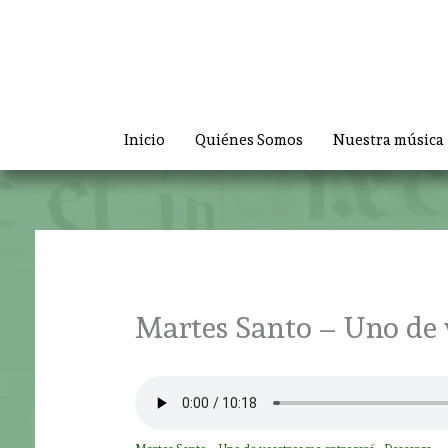
Ir
al
contenido
Inicio
Quiénes Somos
Nuestra música
Martes Santo – Uno de 