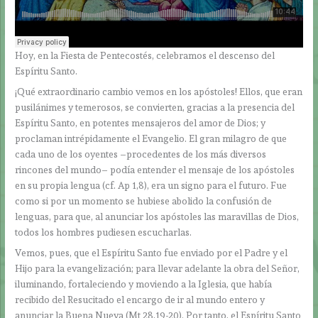
Hoy, en la Fiesta de Pentecostés, celebramos el descenso del
Espíritu Santo.
¡Qué extraordinario cambio vemos en los apóstoles! Ellos, que eran
pusilánimes y temerosos, se convierten, gracias a la presencia del
Espíritu Santo, en potentes mensajeros del amor de Dios; y
proclaman intrépidamente el Evangelio. El gran milagro de que
cada uno de los oyentes –procedentes de los más diversos
rincones del mundo– podía entender el mensaje de los apóstoles
en su propia lengua (cf. Ap 1,8), era un signo para el futuro. Fue
como si por un momento se hubiese abolido la confusión de
lenguas, para que, al anunciar los apóstoles las maravillas de Dios,
todos los hombres pudiesen escucharlas.
Vemos, pues, que el Espíritu Santo fue enviado por el Padre y el
Hijo para la evangelización; para llevar adelante la obra del Señor,
iluminando, fortaleciendo y moviendo a la Iglesia, que había
recibido del Resucitado el encargo de ir al mundo entero y
anunciar la Buena Nueva (Mt 28,19-20). Por tanto, el Espíritu Santo