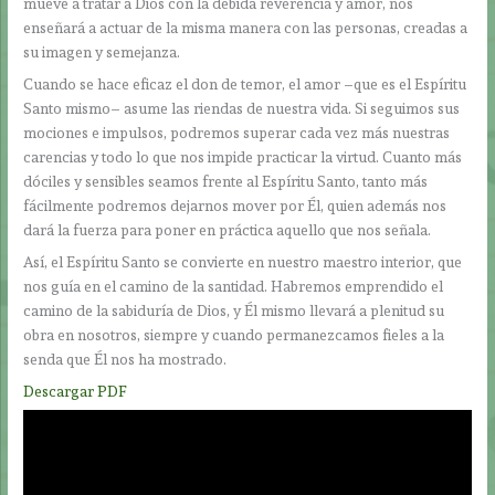
mueve a tratar a Dios con la debida reverencia y amor, nos
enseñará a actuar de la misma manera con las personas, creadas a
su imagen y semejanza.
Cuando se hace eficaz el don de temor, el amor –que es el Espíritu
Santo mismo– asume las riendas de nuestra vida. Si seguimos sus
mociones e impulsos, podremos superar cada vez más nuestras
carencias y todo lo que nos impide practicar la virtud. Cuanto más
dóciles y sensibles seamos frente al Espíritu Santo, tanto más
fácilmente podremos dejarnos mover por Él, quien además nos
dará la fuerza para poner en práctica aquello que nos señala.
Así, el Espíritu Santo se convierte en nuestro maestro interior, que
nos guía en el camino de la santidad. Habremos emprendido el
camino de la sabiduría de Dios, y Él mismo llevará a plenitud su
obra en nosotros, siempre y cuando permanezcamos fieles a la
senda que Él nos ha mostrado.
Descargar PDF