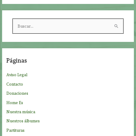
B
u
s
c
a
Páginas
r
p
Aviso Legal
o
Contacto
r
Donaciones
:
Home Es
Nuestra música
Nuestros álbumes
Partituras