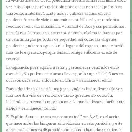
Al vivir de acuerdo a esta prudencia, nuestra alma se inclinará cada
vez más a optar por lo mejor, sin por eso caer en escrúpulos o en
una tensión interior. Cuanto más se entrene el alma en esta
prudente forma de vivir, tanto más se estabilizará y aprenderá a
reconocer en cada situación la Voluntad de Dios y sus permisiones,
para dar así la respuesta correcta. Además, el alma se hará capaz
de resistir largos períodos de sequedad, así como las vírgenes
prudentes pudieron aguardar la llegada del esposo, aunque tardó
más de lo esperado, porque tenían consigo suficiente aceite de
reserva.
La vigilancia, pues, significa estar y permanecer centrados en lo
esencial. ¡No podemos dejarnos llevar por lo superficial! ¡Nuestro
corazón debe estar enfocado en Cristo y permanecer en Él!
Para adquirir esta actitud, una gran ayuda es intensificar cada vez
más nuestra vida de oración, de modo que nuestro corazón,
habiéndose entrenado muy bien en ella, pueda elevarse fácilmente
a Dios y permanecer con Él.
El Espíritu Santo, que ora en nosotros (cf. Rom 8,26), es el aceite
que hace arder las lámparas simbolizadas en esta parábola; y este
aceite está a nuestra disposición aun cuando la noche se extiende