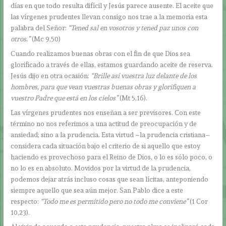
días en que todo resulta difícil y Jesús parece ausente. El aceite que
las vírgenes prudentes llevan consigo nos trae a la memoria esta
palabra del Señor:
“Tened sal en vosotros y tened paz unos con
otros.”
(Mc 9,50)
Cuando realizamos buenas obras con el fin de que Dios sea
glorificado a través de ellas, estamos guardando aceite de reserva.
Jesús dijo en otra ocasión:
“Brille así vuestra luz delante de los
hombres, para que vean vuestras buenas obras y glorifiquen a
vuestro Padre que está en los cielos”
(Mt 5,16).
Las vírgenes prudentes nos enseñan a ser previsores. Con este
término no nos referimos a una actitud de preocupación y de
ansiedad; sino a la prudencia. Esta virtud –la prudencia cristiana–
considera cada situación bajo el criterio de si aquello que estoy
haciendo es provechoso para el Reino de Dios, o lo es sólo poco, o
no lo es en absoluto. Movidos por la virtud de la prudencia,
podemos dejar atrás incluso cosas que sean lícitas, anteponiendo
siempre aquello que sea aún mejor. San Pablo dice a este
respecto:
“Todo me es permitido pero no todo me conviene”
(1 Cor
10,23).