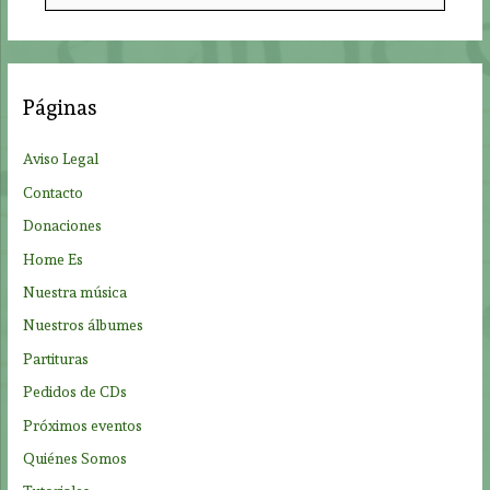
s
c
a
Páginas
r
p
Aviso Legal
o
Contacto
r
Donaciones
:
Home Es
Nuestra música
Nuestros álbumes
Partituras
Pedidos de CDs
Próximos eventos
Quiénes Somos