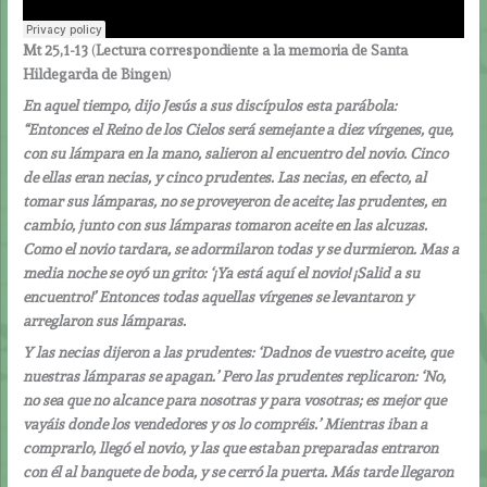
Mt 25,1-13
(
Lectura correspondiente a la memoria de Santa
Hildegarda de Bingen
)
En aquel tiempo, dijo Jesús a sus discípulos esta parábola:
“Entonces el Reino de los Cielos será semejante a diez vírgenes, que,
con su lámpara en la mano, salieron al encuentro del novio. Cinco
de ellas eran necias, y cinco prudentes. Las necias, en efecto, al
tomar sus lámparas, no se proveyeron de aceite; las prudentes, en
cambio, junto con sus lámparas tomaron aceite en las alcuzas.
Como el novio tardara, se adormilaron todas y se durmieron. Mas a
media noche se oyó un grito: ‘¡Ya está aquí el novio! ¡Salid a su
encuentro!’ Entonces todas aquellas vírgenes se levantaron y
arreglaron sus lámparas.
Y las necias dijeron a las prudentes: ‘Dadnos de vuestro aceite, que
nuestras lámparas se apagan.’ Pero las prudentes replicaron: ‘No,
no sea que no alcance para nosotras y para vosotras; es mejor que
vayáis donde los vendedores y os lo compréis.’ Mientras iban a
comprarlo, llegó el novio, y las que estaban preparadas entraron
con él al banquete de boda, y se cerró la puerta. Más tarde llegaron