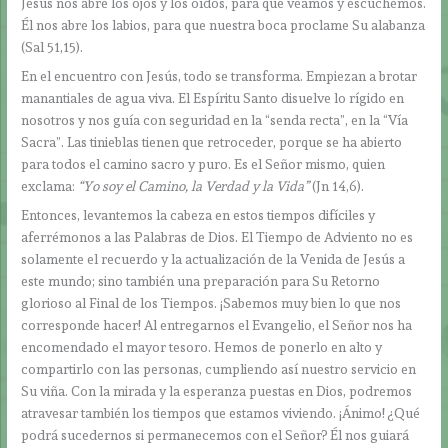
Jesús nos abre los ojos y los oídos, para que veamos y escuchemos.
Él nos abre los labios, para que nuestra boca proclame Su alabanza
(Sal 51,15).
En el encuentro con Jesús, todo se transforma. Empiezan a brotar
manantiales de agua viva. El Espíritu Santo disuelve lo rígido en
nosotros y nos guía con seguridad en la “senda recta”, en la “Vía
Sacra”. Las tinieblas tienen que retroceder, porque se ha abierto
para todos el camino sacro y puro. Es el Señor mismo, quien
exclama:
“Yo soy el Camino, la Verdad y la Vida”
(Jn 14,6).
Entonces, levantemos la cabeza en estos tiempos difíciles y
aferrémonos a las Palabras de Dios. El Tiempo de Adviento no es
solamente el recuerdo y la actualización de la Venida de Jesús a
este mundo; sino también una preparación para Su Retorno
glorioso al Final de los Tiempos. ¡Sabemos muy bien lo que nos
corresponde hacer! Al entregarnos el Evangelio, el Señor nos ha
encomendado el mayor tesoro. Hemos de ponerlo en alto y
compartirlo con las personas, cumpliendo así nuestro servicio en
Su viña. Con la mirada y la esperanza puestas en Dios, podremos
atravesar también los tiempos que estamos viviendo. ¡Ánimo! ¿Qué
podrá sucedernos si permanecemos con el Señor? Él nos guiará