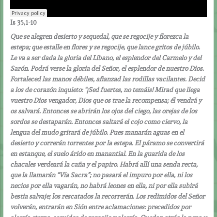
Is 35,1-10
Que se alegren desierto y sequedal, que se regocije y florezca la
estepa; que estalle en flores y se regocije, que lance gritos de júbilo.
Le va a ser dada la gloria del Líbano, el esplendor del Carmelo y del
Sarón. Podrá verse la gloria del Señor, el esplendor de nuestro Dios.
Fortaleced las manos débiles, afianzad las rodillas vacilantes. Decid
a los de corazón inquieto: “¡Sed fuertes, no temáis! Mirad que llega
vuestro Dios vengador, Dios que os trae la recompensa; él vendrá y
os salvará. Entonces se abrirán los ojos del ciego, las orejas de los
sordos se destaparán. Entonces saltará el cojo como ciervo, la
lengua del mudo gritará de júbilo. Pues manarán aguas en el
desierto y correrán torrentes por la estepa. El páramo se convertirá
en estanque, el suelo árido en manantial. En la guarida de los
chacales verdeará la caña y el papiro. Habrá allí una senda recta,
que la llamarán “Vía Sacra”; no pasará el impuro por ella, ni los
necios por ella vagarán, no habrá leones en ella, ni por ella subirá
bestia salvaje; los rescatados la recorrerán. Los redimidos del Señor
volverán, entrarán en Sión entre aclamaciones: precedidos por