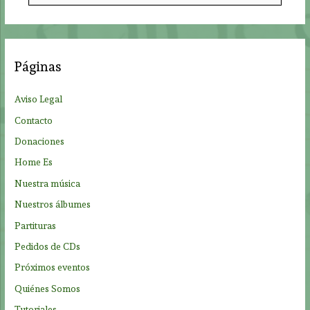
s
c
a
Páginas
r
p
Aviso Legal
o
Contacto
r
Donaciones
:
Home Es
Nuestra música
Nuestros álbumes
Partituras
Pedidos de CDs
Próximos eventos
Quiénes Somos
Tutoriales