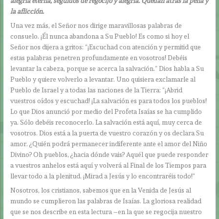
alegría eterna, seguidos de regocijo y alegría. Quedan atrás la pena y
la aflicción.
Una vez más, el Señor nos dirige maravillosas palabras de
consuelo. ¡Él nunca abandona a Su Pueblo! Es como si hoy el
Señor nos dijera a gritos: “¡Escuchad con atención y permitid que
estas palabras penetren profundamente en vosotros! Debéis
levantar la cabeza, porque se acerca la salvación.” Dios habla a Su
Pueblo y quiere volverlo a levantar. Uno quisiera exclamarle al
Pueblo de Israel y a todas las naciones de la Tierra: “¡Abrid
vuestros oídos y escuchad! ¡La salvación es para todos los pueblos!
Lo que Dios anunció por medio del Profeta Isaías se ha cumplido
ya. Sólo debéis reconocerlo. La salvación está aquí, muy cerca de
vosotros. Dios está a la puerta de vuestro corazón y os declara Su
amor. ¿Quién podrá permanecer indiferente ante el amor del Niño
Divino? Oh pueblos, ¿hacia dónde vais? Aquél que puede responder
a vuestros anhelos está aquí y volverá al Final de los Tiempos para
llevar todo a la plenitud. ¡Mirad a Jesús y lo encontraréis todo!”
Nosotros, los cristianos, sabemos que en la Venida de Jesús al
mundo se cumplieron las palabras de Isaías. La gloriosa realidad
que se nos describe en esta lectura –en la que se regocija nuestro