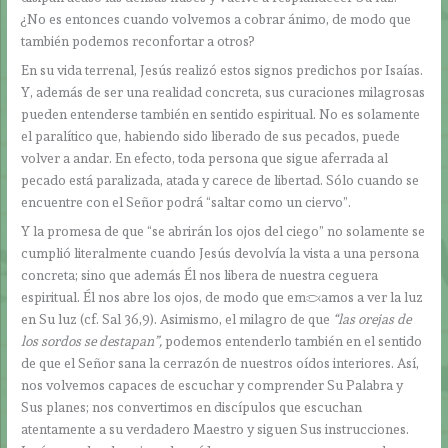
¿No es entonces cuando volvemos a cobrar ánimo, de modo que
también podemos reconfortar a otros?
En su vida terrenal, Jesús realizó estos signos predichos por Isaías.
Y, además de ser una realidad concreta, sus curaciones milagrosas
pueden entenderse también en sentido espiritual. No es solamente
el paralítico que, habiendo sido liberado de sus pecados, puede
volver a andar. En efecto, toda persona que sigue aferrada al
pecado está paralizada, atada y carece de libertad. Sólo cuando se
encuentre con el Señor podrá “saltar como un ciervo”.
Y la promesa de que “se abrirán los ojos del ciego” no solamente se
cumplió literalmente cuando Jesús devolvía la vista a una persona
concreta; sino que además Él nos libera de nuestra ceguera
espiritual. Él nos abre los ojos, de modo que empezamos a ver la luz
en Su luz (cf. Sal 36,9). Asimismo, el milagro de que
“las orejas de
los sordos se destapan”,
podemos entenderlo
también en el sentido
de que el Señor sana la cerrazón de nuestros oídos interiores. Así,
nos volvemos capaces de escuchar y comprender Su Palabra y
Sus planes; nos convertimos en discípulos que escuchan
atentamente a su verdadero Maestro y siguen Sus instrucciones.