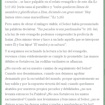
corazón–, se hace palpable en el relato evangélico de este día (Lc
5,17-26): Jesús sana al paralítico y
“todos quedaron llenos de
asombro y glorificaban a Dios, diciendo con gran temor: ‘Hoy
hemos visto cosas maravillosas’.”
(Lc 5,26)
Pero antes de obrar el milagro visible, el Señor había pronunciado
las palabras decisivas:
“Tus pecados te son perdonados”
(v. 20). Así,
a la luz de este evangelio podemos comprender la profecía de
Isaías. ¡Dios mismo viene y hace a un lado aquello que se interpone
entre Él y Sus hijos!
“Él vendrá y os salvará”.
Y si seguimos escuchando la lectura a la luz del evangelio,
veremos cómo evidentemente se cumple lo prometido: Las manos
débiles se fortalecen; las rodillas vacilantes se afianzan.
¿No sucede así en nuestro camino de seguimiento del Señor?
Cuando nos desanimamos, cuando nos dejamos agobiar
demasiado por la oscuridad del mundo, porque aparentemente no
hay salida y por la supuesta victoria del mal; cuando quedamos
abatidos por nuestros propios pecados y debilidades, ¿no nos
levanta entonces Su Palabra? ¿No nos fortalecen los santos
sacramentos? Cuando nos levantamos y buscamos al Señor, ¿no se
disipan acaso las densas nubes y vuelve a resplandecer Su luz?