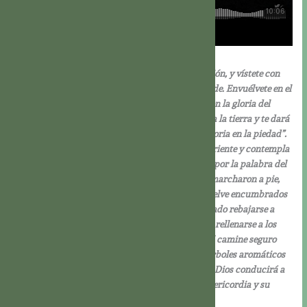
Bar 5,1-9
Jerusalén, despójate de tu vestido de luto y aflicción, y vístete con
las galas perpetuas de la gloria que Dios te concede. Envuélvete en el
manto de la justicia divina y adorna tu cabeza con la gloria del
Eterno. Porque Dios mostrará tu esplendor a toda la tierra y te dará
para siempre este nombre: “Paz en la justicia y gloria en la piedad”.
Levántate, Jerusalén, súbete en alto, mira hacia oriente y contempla
a tus hijos convocados desde oriente a occidente por la palabra del
Santo, y disfrutando del recuerdo de Dios. Se te marcharon a pie,
conducidos por el enemigo, pero Dios te los devuelve encumbrados
en gloria y en carroza real. Porque Dios ha ordenado rebajarse a
todo monte elevado y a las dunas permanentes, y rellenarse a los
barrancos, hasta nivelar la tierra, para que Israel camine seguro
bajo la gloria de Dios. Y hasta los bosques y los árboles aromáticos
darán sombra a Israel por orden de Dios. Porque Dios conducirá a
Israel con alegría a la luz de su gloria, con su misericordia y su
justicia.