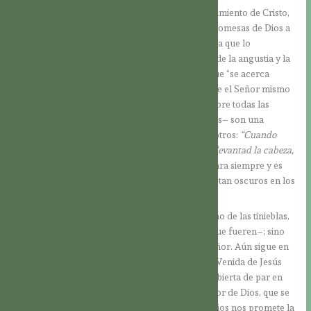
Nos acercamos cada vez más a la Fiesta del Nacimiento de Cristo,
y en las lecturas escuchamos las maravillosas promesas de Dios a
Israel. Él nunca deja a Su Pueblo sin una promesa que lo
reconforte y consuele. En medio de las tinieblas de la angustia y la
persecución, hemos de levantar la cabeza, porque “se acerca
nuestra liberación” (Lc 21,28). Estas palabras –que el Señor mismo
dirige a Sus discípulos después de advertirles sobre todas las
tribulaciones que vendrán al Final de los Tiempos– son una
indicación Suya que permanece en pie para nosotros:
“Cuando
empiecen a suceder estas cosas, cobrad ánimo y levantad la cabeza,
porque se acerca vuestra liberación”
. Se aplica para siempre y es
también una luz en este Adviento, en los tiempos tan oscuros en los
que nos encontramos.
No debemos dejarnos “engullir” por el dinamismo de las tinieblas,
por los desastres que nos amenazan –sean los que fueren–; sino
que hemos de poner nuestra esperanza en el Señor. Aún sigue en
pie la “hora de la gracia” que se inauguró con la Venida de Jesús
para toda la humanidad. La puerta todavía está abierta de par en
par, y cada persona está llamada a acoger el amor de Dios, que se
le ofrece tan tiernamente en el Niño de Belén. ¡Dios nos promete la