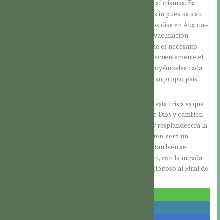
podemos abandonar a las personas a merced de sí mismas. Es
bueno que ofrezcan resistencia a las restricciones impuestas a su
libertad, y que –así como está sucediendo en estos días en Austria–
expresen pacíficamente su desacuerdo con una vacunación
obligatoria. Algunos austríacos han entendido que es necesario
contar con la asistencia de Dios, y ahora rezan frecuentemente el
Santo Rosario en lugares públicos. Por favor, ¡apoyémosles cada
día con nuestra oración! Su lucha no es sólo por su propio país,
sino también por las otras naciones.
Sin embargo, a fin de cuentas lo decisivo en toda esta crisis es que
los hombres se conviertan, que acojan el amor de Dios y cambien
de vida. Entonces también se disipará la sombra y resplandecerá la
luz de la Venida de Jesús al mundo. Si se convierten, será un
retorno a casa. Ahora bien, para que eso suceda, también se
requiere nuestro testimonio, con plena convicción, con la mirada
fija en el Nacimiento del Señor y en Su Retorno glorioso al Final de
los Tiempos.
compartir
compartir