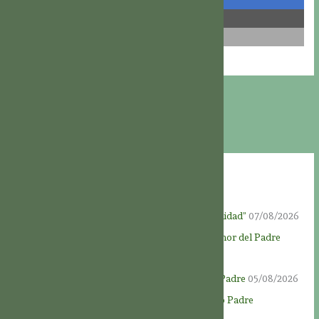
compartir
compartir
correo
Entradas recientes
Fiesta de Dios Padre: “El Padre de toda la humanidad”
07/08/2026
Novena a Dios Padre – Día 9 – Al servicio del amor del Padre
06/08/2026
Novena a Dios Padre – Día 8 – Amar a nuestro Padre
05/08/2026
Novena a Dios Padre – Día 7 – Honrar a nuestro Padre
04/08/2026