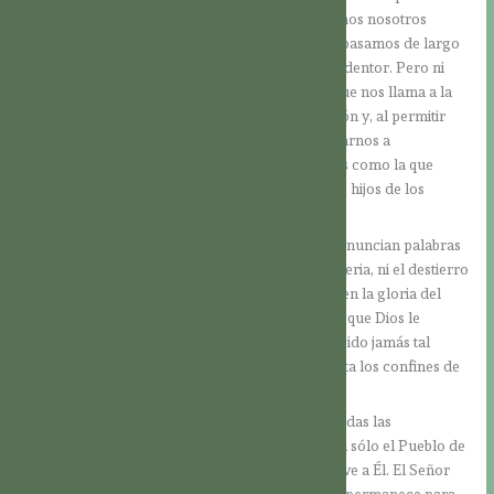
salvación! La desgracia, en cambio, nos la atraemos nosotros
mismos, cuando rechazamos el amor de Dios y pasamos de largo
ante la puerta abierta del Corazón de nuestro Redentor. Pero ni
siquiera entonces el Señor nos abandona; sino que nos llama a la
conversión. Él toca a la puerta de nuestro corazón y, al permitir
situaciones adversas en nuestra vida, quiere llevarnos a
reflexionar. Él se vale de todo –incluso de plagas como la que
actualmente estamos viviendo– para alejar a Sus hijos de los
caminos equivocados.
Sobre Jerusalén –la tan amada y afligida– se pronuncian palabras
de consuelo. Su destinación no es el luto y la miseria, ni el destierro
y la esclavitud; sino que ella ha de resplandecer en la gloria del
Señor. Está llamada a revestirse con la dignidiad que Dios le
concede. ¿Cuál otra ciudad en el mundo ha recibido jamás tal
esplendor, de modo que su nombre resuene hasta los confines de
la tierra?
Con la Venida de Jesús, llegan a cumplimiento todas las
maravillosas promesas hechas a Jerusalén, si tan sólo el Pueblo de
los judíos lo reconoce como su Mesías y se vuelve a Él. El Señor