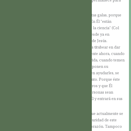
mismo es el adorno de esta gloriosa ciudad, que permanece para
siempre; Él es la corona de la gloria del Eterno.
Nosotros, los fieles, podemos revestirnos con estas galas, porque
el conocimiento del Señor es nuestra sabiduría. En Él “están
escondidos todos los tesoros de la sabiduría y de la ciencia” (Col
2,3). Lo que Israel aún anhela, se hace realidad desde ya en
aquellos que doblan sus rodillas ante el Nombre de Jesús.
Precisamente en la oscuridad actual, no debemos titubear en dar
testimonio de la riqueza de nuestra fe. Precisamente ahora, cuando
los hombres experimentan cuán insegura es su vida, cuando temen
a un virus, cuando confían en falsas promesas y ponen su
esperanza en personas que en realidad no pueden ayudarles, se
torna tanto más importante el mensaje del Adviento. Porque éste
nos asegura que Dios no se ha olvidado de nosotros y que Él
mismo viene a nuestro encuentro. Cuando las personas sean
tocadas por el amor del Señor, se alegrarán en Él y entrará en sus
corazones la verdadera felicidad.
No debemos dejarnos subyugar por la sombra que actualmente se
cierne sobre la humanidad, ni permitir que la oscuridad de este
tiempo penetre en nuestra mente y en nuestro corazón. Tampoco