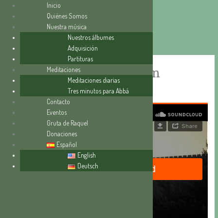
Inicio
Quiénes Somos
Nuestra música
Ir
Nuestros álbumes
al
Adquisición
contenido
Partituras
Las promesas de Dios son
Meditaciones
Meditaciones diarias
nuestro consuelo
Tres minutos para Abbá
Contacto
Eventos
Gruta de Raquel
Donaciones
Español
English
Deutsch