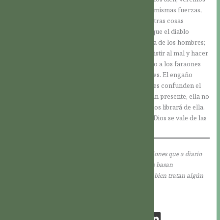
que de ningún modo es así. Siguen actuando las mismas fuerzas,
que provocan destrucción, discordia y muchas otras cosas
terribles. Todavía no ha llegado el momento en que el diablo
desaparezca de una vez y para siempre de la vida de los hombres;
todavía nos corresponde la lucha diaria para resistir al mal y hacer
el bien. El Maligno sigue buscando y encontrando a los faraones
de este mundo, para que realicen sus pretensiones. El engaño
sigue actuando, hasta el punto de que los hombres confunden el
bien con el mal. Pero aunque la oscuridad esté tan presente, ella no
triunfará; sino que al Final de los Tiempos Dios nos librará de ella.
Hasta entonces, vivimos en tiempos de prueba y Dios se vale de las
tinieblas para que su luz resplandezca tanto más.
Harpa Dei acompaña musicalmente las meditaciones que a diario
ofrece el Hno. Elías, su director espiritual. Éstas se basan
normalmente en las lecturas bíblicas de cada día; o bien tratan algún
otro tema de espiritualidad.
http://es.elijamission.net