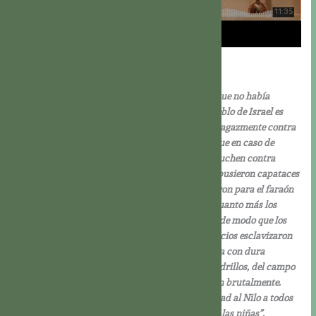
Lunes de la Semana XV del Tiempo Ordinario
Ex 1,8-14.22
En aquellos días, surgió en Egipto un nuevo rey, que no había
conocido a José; y dijo a su pueblo: “Mirad, el pueblo de Israel es
más numeroso y fuerte que nosotros. Actuemos sagazmente contra
ellos para que no sigan multiplicándose, no sea que en caso de
guerra se alíen también con nuestros enemigos, luchen contra
nosotros y se marchen del país.” Entonces les impusieron capataces
para oprimirlos con duros trabajos; y así edificaron para el faraón
las ciudades de depósito: Pitom y Ramsés. Pero cuanto más los
oprimían, tanto más se multiplicaban y crecían, de modo que los
egipcios llegaron a temer a los israelitas. Los egipcios esclavizaron
brutalmente a los israelitas, amargándoles la vida con dura
servidumbre, con los trabajos del barro, de los ladrillos, del campo
y con toda clase de servidumbre. Los esclavizaron brutalmente.
Entonces el faraón ordenó a toda su gente: “Arrojad al Nilo a todos
los varones recién nacidos, pero dejad con vida a las niñas”.