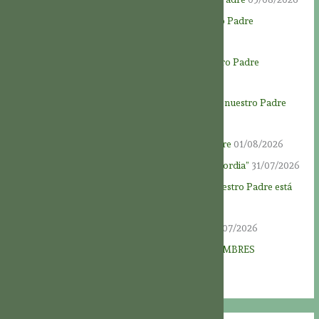
Novena a Dios Padre – Día 7 – Honrar a nuestro Padre
04/08/2026
Novena a Dios Padre – Día 6 – Conocer a nuestro Padre
03/08/2026
Novena a Dios Padre – Día 5: La generosidad de nuestro Padre
02/08/2026
Novena a Dios Padre – Día 4: Dios, nuestro Padre
01/08/2026
Novena a Dios Padre – Día 3: “Fuente de misericordia”
31/07/2026
Novena a Dios Padre – Día 2: “El corazón de nuestro Padre está
abierto de par en par”
30/07/2026
Novena a Dios Padre – Día 1: “Dios es amor”
29/07/2026
EL AMOR DE DIOS ABARCA A TODOS LOS HOMBRES
28/07/2026