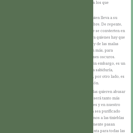
armenios. Podríamos nombrar otros ejemplos en los que
sucedieron cosas similares.
Es el “homicida desde el principio” (cf. Jn 8,44) quien lleva a su
cabo su obra de destrucción con y contra el hombre. De repente,
los vecinos con los que se convivía pacíficamente se convierten en
enemigos, de los cuales hay que cuidarse y contra quienes hay que
luchar. El diablo se aprovecha de las debilidades y de las malas
inclinaciones de los hombres y las acrecienta aún más, para
convertir a las personas en cómplices de sus planes oscuros.
Podemos verlo claramente en el texto de hoy… Sin embargo, es un
inmenso consuelo el saber que Dios, en su infinita sabiduría,
conoce, por un lado, las intenciones del diablo; y, por otro lado, es
capaz de servirse de ellas para su plan de salvación.
Si tenemos en claro que los poderes de las tinieblas quieren abusar
de nuestras malas inclinaciones para sus planes, será tanto más
importante que trabajemos en nuestras debilidades y en nuestro
propio corazón. Si dejamos que nuestro corazón sea purificado
por Dios y practicamos las virtudes, les arrebatamos a las tinieblas
un “campo de operación oculto”, en el cual fácilmente pasan
desapercibidas sus influencias. Este principio cuenta para todas las