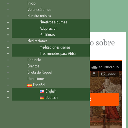
Inicio
Quiénes Somos
Nuestra música
Ir
Nuestros álbumes
al
Adquisición
contenido
Partituras
“La oscuridad y su influjo sobre
Meditaciones
Meditaciones diarias
los hombres”
Tres minutos para Abbá
Contacto
Eventos
Gruta de Raquel
Donaciones
Español
English
Deutsch