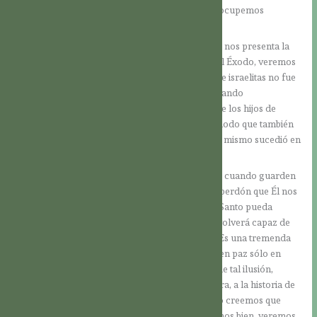
situaciones de nuestra vida humana, aunque no ocupemos
posiciones de poder como el faraón egipcio.
Fijémonos una vez más en el ejemplo bíblico que nos presenta la
lectura de hoy. Si seguimos el relato del Libro del Éxodo, veremos
que el mencionado miedo al creciente número de israelitas no fue
el único motivo para no dejar partir al Pueblo cuando
posteriormente Moisés se lo pidió. La opresión de los hijos de
Israel le traía muchos provechos al faraón, de modo que también
se hacen patentes la avaricia y otros motivos. Así mismo sucedió en
la terrible deportación de los armenios.
Los hombres sólo podrán vivir en verdadera paz cuando guarden
los mandamientos de Dios y acojan el amor y el perdón que Él nos
ofrece en su Hijo Jesús. Sólo cuando el Espíritu Santo pueda
penetrar profundamente en la persona, ésta se volverá capaz de
vencer aquello que obstaculiza la paz de Cristo. Es una tremenda
ilusión creer que podemos construir un mundo en paz sólo en
base a nuestra buena voluntad. Para liberarnos de tal ilusión,
podemos echar una mirada a la Sagrada Escritura, a la historia de
la humanidad y también al tiempo actual, cuando creemos que
vivimos en un mundo civilizado. Pero si nos fijamos bien, veremos