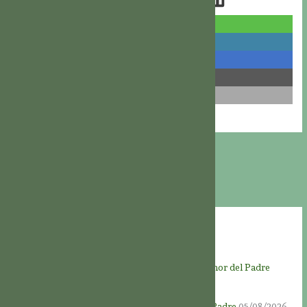
compartir
compartir
compartir
compartir
correo
Entradas recientes
Novena a Dios Padre – Día 9 – Al servicio del amor del Padre
06/08/2026
Novena a Dios Padre – Día 8 – Amar a nuestro Padre
05/08/2026