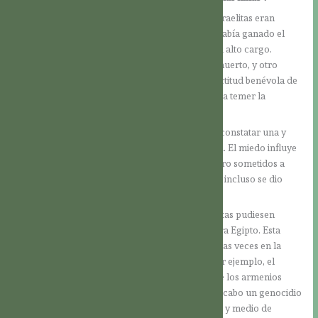
Habían terminado aquellos tiempos en que los israelitas eran
bienvenidos en Egipto. En su momento, José se había ganado el
favor del Faraón y éste lo había revestido con un alto cargo.
Entretanto, José y sus contemporáneos habían muerto, y otro
Faraón reinaba en Egipto. Entonces, cambió la actitud benévola de
los egipcios hacia los hijos de Israel y empezaron a temer la
expansión de este pueblo extranjero.
En este contexto, ocurrió algo que tenemos que constatar una y
otra vez a lo largo de la historia de la humanidad. El miedo influye
en el actuar. Así, los hijos de Israel fueron primero sometidos a
duros trabajos, luego esclavizados y, finalmente, incluso se dio
muerte a su descendencia masculina.
¿Cuál fue la justificación? Se temía que los israelitas pudiesen
aliarse con algún pueblo enemigo y luchar contra Egipto. Esta
misma justificación también se encuentra repetidas veces en la
historia. Durante la Primera Guerra Mundial, por ejemplo, el
gobierno de los Jóvenes Turcos sospechó de que los armenios
cooperaban con el enemigo. Entonces se llevó a cabo un genocidio
que costó la vida de aproximadamente un millón y medio de