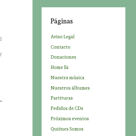
c
a
Páginas
r
p
Aviso Legal
l
o
Contacto
r
y
Donaciones
:
Home Es
Nuestra música
Nuestros álbumes
Partituras
Pedidos de CDs
Próximos eventos
Quiénes Somos