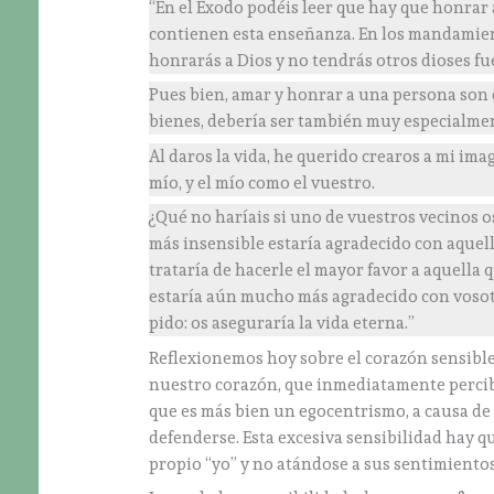
“En el Exodo podéis leer que hay que honrar 
contienen esta enseñanza. En los mandamien
honrarás a Dios y no tendrás otros dioses fue
Pues bien, amar y honrar a una persona son 
bienes, debería ser también muy especialme
Al daros la vida, he querido crearos a mi ima
mío, y el mío como el vuestro.
¿Qué no haríais si uno de vuestros vecinos 
más insensible estaría agradecido con aquel
trataría de hacerle el mayor favor a aquella 
estaría aún mucho más agradecido con vosotr
pido: os aseguraría la vida eterna.”
Reflexionemos hoy sobre el corazón sensible
nuestro corazón, que inmediatamente percibe
que es más bien un egocentrismo, a causa de
defenderse. Esta excesiva sensibilidad hay 
propio “yo” y no atándose a sus sentimientos