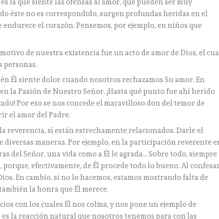
 es la que siente las ofensas al amor, que pueden ser muy
do éste no es correspondido, surgen profundas heridas en el
e endurece el corazón. Pensemos, por ejemplo, en niños que
motivo de nuestra existencia fue un acto de amor de Dios, el cua
as personas.
ién Él siente dolor cuando nosotros rechazamos Su amor. En
 en la Pasión de Nuestro Señor. ¡Hasta qué punto fue ahí herido
ecado! Por eso se nos concede el maravilloso don del temor de
rir el amor del Padre.
a reverencia, sí están estrechamente relacionados. Darle el
e diversas maneras. Por ejemplo, en la participación reverente e
abras del Señor, una vida como a Él le agrada… Sobre todo, siempre
, porque, efectivamente, de Él procede todo lo bueno. Al confesa
ios. En cambio, si no lo hacemos, estamos mostrando falta de
 también la honra que Él merece.
ios con los cuales Él nos colma, y nos pone un ejemplo de
es la reacción natural que nosotros tenemos para con las