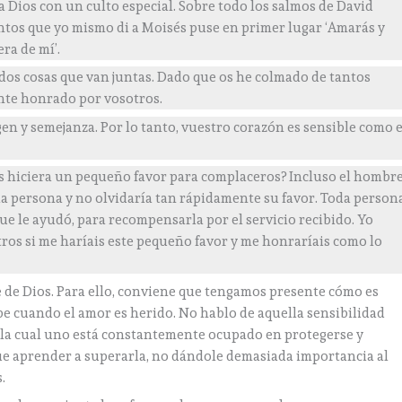
a Dios con un culto especial. Sobre todo los salmos de David
tos que yo mismo di a Moisés puse en primer lugar ‘Amarás y
ra de mí’.
dos cosas que van juntas. Dado que os he colmado de tantos
nte honrado por vosotros.
gen y semejanza. Por lo tanto, vuestro corazón es sensible como e
os hiciera un pequeño favor para complaceros? Incluso el hombr
la persona y no olvidaría tan rápidamente su favor. Toda person
que le ayudó, para recompensarla por el servicio recibido. Yo
os si me haríais este pequeño favor y me honraríais como lo
 de Dios. Para ello, conviene que tengamos presente cómo es
 cuando el amor es herido. No hablo de aquella sensibilidad
 la cual uno está constantemente ocupado en protegerse y
que aprender a superarla, no dándole demasiada importancia al
.