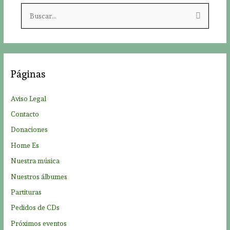
B
u
s
c
a
Páginas
r
p
Aviso Legal
o
Contacto
r
Donaciones
:
Home Es
Nuestra música
Nuestros álbumes
Partituras
Pedidos de CDs
Próximos eventos