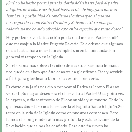
¡Qué no he hecho por mi pueblo, desde Adán hasta José, el padre
adoptivo de Jesús, y desde José hasta el día de hoy, para darle al
hombre la posibilidad de rendirme el culto especial que me
corresponde, como Padre, Creador y Salvador! Sin embargo,
todavía no me ha sido ofrecido este culto especial que tanto deseo”.
Hoy podemos ver la intención por la cual nuestro Padre confió
este mensaje a la Madre Eugenia Ravasio. Es evidente que algunas
cosas hasta ahora no se han cumplido, ni en la humanidad en
general ni tampoco en la Iglesia.
Si reflexionamos sobre el sentido de nuestra existencia humana,
nos queda en claro que éste consiste en glorificar a Dios y servirle
a Él. Y para glorificar a Dios es necesario conocerlo.
Es cierto que Jesús nos dio a conocer al Padre así como Él es en
verdad. ¡Su mayor deseo era el de revelar al Padre! Una y otra vez
lo expresó, y dio testimonio de Él con su vida y su muerte. Todo lo
que Jesús dijo e hizo nos lo recuerda el Espíritu Santo (cf. Jn 14,26),
tanto en la vida de la Iglesia como en nuestros corazones. Pero
hemos de comprender aún más profunda y exhaustivamente la
Revelación que se nos ha confiado. Para este fin sirven las