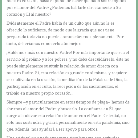
nuestro corazón, hasta el punto de haber quedado sobrecogidos
por el amor del Padre? ¿Podemos hablarle directamente a Su
corazón y Él al nuestro?
Evidentemente el Padre habla de un culto que aún no le es
ofrecido lo suficiente, de modo que la gracia que nos tiene
preparada todavía no puede comunicársenos plenamente. Por
tanto, deberíamos conocerlo aún mejor.
¡Hablemos más con nuestro Padre! Por más importante que sea el
servicio al prójimo y a los pobres, y no deba descuidárselo, éste no
puede simplemente sustituir la relación de amor directa con
nuestro Padre. Sí, esta relación es grande en sí misma, y requiere
ser cultivada en la oración, la meditación de la Palabra de Dios, la
participación en el culto, la recepción de los sacramentos, el
trabajo en nuestro propio corazón…
Siempre –y particularmente en estos tiempos de plaga– hemos de
abrirnos al amor del Padre y buscarlo. La confianza en Él, que
surge al cultivar esta relación de amor con el Padre Celestial, no
sólo nos sostendrá y guiará personalmente en esta pandemia, sino
que, además, nos ayudará a ser apoyo para otros.
Una crisis tal no puede superarse simplemente con actitudes