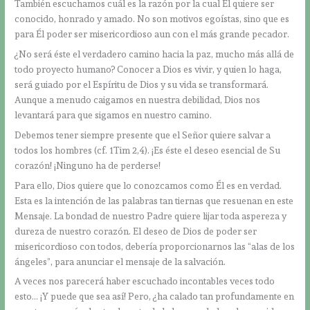
También escuchamos cuál es la razón por la cual Él quiere ser
conocido, honrado y amado. No son motivos egoístas, sino que es
para Él poder ser misericordioso aun con el más grande pecador.
¿No será éste el verdadero camino hacia la paz, mucho más allá de
todo proyecto humano? Conocer a Dios es vivir, y quien lo haga,
será guiado por el Espíritu de Dios y su vida se transformará.
Aunque a menudo caigamos en nuestra debilidad, Dios nos
levantará para que sigamos en nuestro camino.
Debemos tener siempre presente que el Señor quiere salvar a
todos los hombres (cf. 1Tim 2,4). ¡Es éste el deseo esencial de Su
corazón! ¡Ninguno ha de perderse!
Para ello, Dios quiere que lo conozcamos como Él es en verdad.
Esta es la intención de las palabras tan tiernas que resuenan en este
Mensaje. La bondad de nuestro Padre quiere lijar toda aspereza y
dureza de nuestro corazón. El deseo de Dios de poder ser
misericordioso con todos, debería proporcionarnos las “alas de los
ángeles”, para anunciar el mensaje de la salvación.
A veces nos parecerá haber escuchado incontables veces todo
esto… ¡Y puede que sea así! Pero, ¿ha calado tan profundamente en