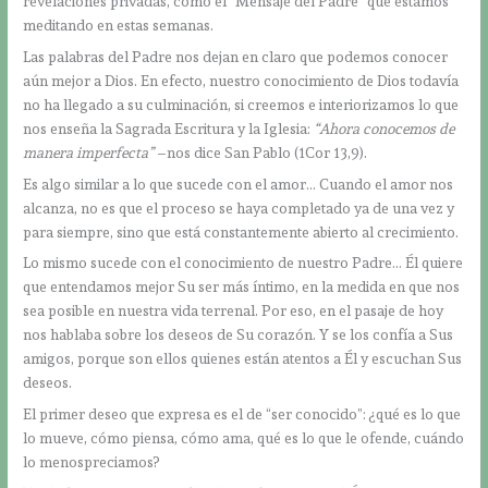
revelaciones privadas, como el “Mensaje del Padre” que estamos
meditando en estas semanas.
Las palabras del Padre nos dejan en claro que podemos conocer
aún mejor a Dios. En efecto, nuestro conocimiento de Dios todavía
no ha llegado a su culminación, si creemos e interiorizamos lo que
nos enseña la Sagrada Escritura y la Iglesia:
“Ahora conocemos de
manera imperfecta”
–nos dice San Pablo (1Cor 13,9).
Es algo similar a lo que sucede con el amor… Cuando el amor nos
alcanza, no es que el proceso se haya completado ya de una vez y
para siempre, sino que está constantemente abierto al crecimiento.
Lo mismo sucede con el conocimiento de nuestro Padre… Él quiere
que entendamos mejor Su ser más íntimo, en la medida en que nos
sea posible en nuestra vida terrenal. Por eso, en el pasaje de hoy
nos hablaba sobre los deseos de Su corazón. Y se los confía a Sus
amigos, porque son ellos quienes están atentos a Él y escuchan Sus
deseos.
El primer deseo que expresa es el de “ser conocido”: ¿qué es lo que
lo mueve, cómo piensa, cómo ama, qué es lo que le ofende, cuándo
lo menospreciamos?