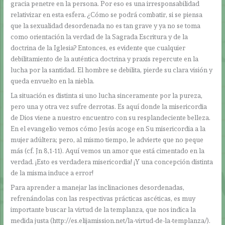
gracia penetre en la persona. Por eso es una irresponsabilidad
relativizar en esta esfera. ¿Cómo se podrá combatir, si se piensa
que la sexualidad desordenada no es tan grave y ya no se toma
como orientación la verdad de la Sagrada Escritura y de la
doctrina de la Iglesia? Entonces, es evidente que cualquier
debilitamiento de la auténtica doctrina y praxis repercute en la
lucha por la santidad. El hombre se debilita, pierde su clara visión y
queda envuelto en la niebla.
La situación es distinta si uno lucha sinceramente por la pureza,
pero una y otra vez sufre derrotas. Es aquí donde la misericordia
de Dios viene a nuestro encuentro con su resplandeciente belleza.
En el evangelio vemos cómo Jesús acoge en Su misericordia a la
mujer adúltera; pero, al mismo tiempo, le advierte que no peque
más (cf. Jn 8,1-11). Aquí vemos un amor que está cimentado en la
verdad. ¡Esto es verdadera misericordia! ¡Y una concepción distinta
de la misma induce a error!
Para aprender a manejar las inclinaciones desordenadas,
refrenándolas con las respectivas prácticas ascéticas, es muy
importante buscar la virtud de la templanza, que nos indica la
medida justa (http://es.elijamission.net/la-virtud-de-la-templanza/).