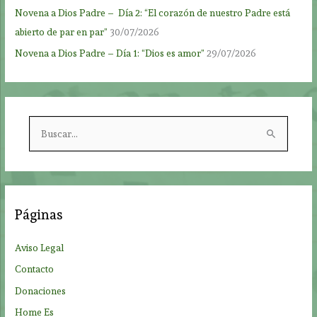
Novena a Dios Padre – Día 2: “El corazón de nuestro Padre está
abierto de par en par”
30/07/2026
Novena a Dios Padre – Día 1: “Dios es amor”
29/07/2026
B
u
s
c
a
Páginas
r
p
Aviso Legal
o
Contacto
r
Donaciones
:
Home Es