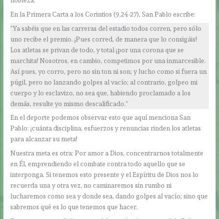
En la Primera Carta a los Corintios (9,24-27), San Pablo escribe:
“Ya sabéis que en las carreras del estadio todos corren, pero sólo
uno recibe el premio. ¡Pues corred, de manera que lo consigáis!
Los atletas se privan de todo, y total ¡por una corona que se
marchita! Nosotros, en cambio, competimos por una inmarcesible.
Así pues, yo corro, pero no sin ton ni son; y lucho como si fuera un
púgil, pero no lanzando golpes al vacío; al contrario, golpeo mi
cuerpo y lo esclavizo, no sea que, habiendo proclamado a los
demás, resulte yo mismo descalificado.”
En el deporte podemos observar esto que aquí menciona San
Pablo: ¡cuánta disciplina, esfuerzos y renuncias rinden los atletas
para alcanzar su meta!
Nuestra meta es otra: Por amor a Dios, concentrarnos totalmente
en Él, emprendiendo el combate contra todo aquello que se
interponga. Si tenemos esto presente y el Espíritu de Dios nos lo
recuerda una y otra vez, no caminaremos sin rumbo ni
lucharemos como sea y donde sea, dando golpes al vacío; sino que
sabremos qué es lo que tenemos que hacer.