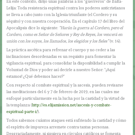
En este contexto, dirijo unas palabras a los “guerreros” de Balta-
Lelija: Toda resistencia espiritual contra los poderes anticristianos
se lleva a cabo junto con la Iglesia triunfante (el Cordero y su
séquito) y con nuestra cooperación. En el capítulo 17 del libro del
Apocalipsis dice lo siguiente:
“Harán la guerra al Cordero, pero el
Cordero, como es Señor de Señores y Rey de Reyes, los vencerá en
unión con los suyos, los llamados, los elegidos y los fieles”
(v. 14).
La práctica ascética para refrenar el cuerpo y no ceder a las
inclinaciones desordenadas es un requisito para fomentar la
vigilancia espiritual, para consolidar la disponibilidad a cumplir la
Voluntad de Dios y poder así decirle a nuestro Señor: “¡Aquí
estamos! ¿Qué debemos hacer?”
Con respecto al combate espiritual y la ascesis, pueden revisarse
las meditaciones del 6 y 7 de febrero de 2019, en las cuales me
enfoqué particularmente en la lucha por la castidad y la virtud de
la templanza (
http://es.elijamission.net/ascesis-y-combate-
espiritual-parte-i/
).
Todos sabemos cuántos ataques está sufriendo la castidad y cómo
el espíritu de impureza arremete contra tantas personas.
Desgraciadamente, ni siquiera en círculos católicos se fomenta