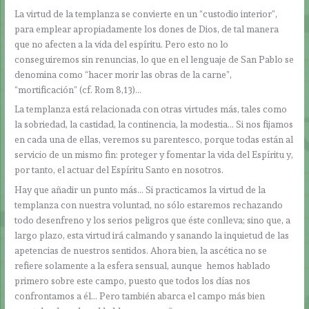
La virtud de la templanza se convierte en un “custodio interior”,
para emplear apropiadamente los dones de Dios, de tal manera
que no afecten a la vida del espíritu. Pero esto no lo
conseguiremos sin renuncias, lo que en el lenguaje de San Pablo se
denomina como “hacer morir las obras de la carne”,
“mortificación” (cf. Rom 8,13)…
La templanza está relacionada con otras virtudes más, tales como
la sobriedad, la castidad, la continencia, la modestia… Si nos fijamos
en cada una de ellas, veremos su parentesco, porque todas están al
servicio de un mismo fin: proteger y fomentar la vida del Espíritu y,
por tanto, el actuar del Espíritu Santo en nosotros.
Hay que añadir un punto más… Si practicamos la virtud de la
templanza con nuestra voluntad, no sólo estaremos rechazando
todo desenfreno y los serios peligros que éste conlleva; sino que, a
largo plazo, esta virtud irá calmando y sanando la inquietud de las
apetencias de nuestros sentidos. Ahora bien, la ascética no se
refiere solamente a la esfera sensual, aunque hemos hablado
primero sobre este campo, puesto que todos los días nos
confrontamos a él… Pero también abarca el campo más bien