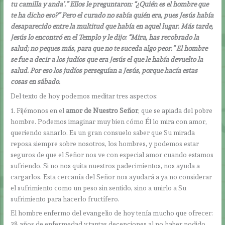
tu camilla y anda’.” Ellos le preguntaron: “¿Quién es el hombre que
te ha dicho eso?” Pero el curado no sabía quién era, pues Jesús había
desaparecido entre la multitud que había en aquel lugar. Más tarde,
Jesús lo encontró en el Templo y le dijo: “Mira, has recobrado la
salud; no peques más, para que no te suceda algo peor.” El hombre
se fue a decir a los judíos que era Jesús el que le había devuelto la
salud. Por eso los judíos perseguían a Jesús, porque hacía estas
cosas en sábado.
Del texto de hoy podemos meditar tres aspectos:
1. Fijémonos en el
amor de Nuestro Señor
, que se apiada del pobre
hombre. Podemos imaginar muy bien cómo Él lo mira con amor,
queriendo sanarlo. Es un gran consuelo saber que Su mirada
reposa siempre sobre nosotros, los hombres, y podemos estar
seguros de que el Señor nos ve con especial amor cuando estamos
sufriendo. Si no nos quita nuestros padecimientos, nos ayuda a
cargarlos. Esta cercanía del Señor nos ayudará a ya no considerar
el sufrimiento como un peso sin sentido, sino a unirlo a Su
sufrimiento para hacerlo fructífero.
El hombre enfermo del evangelio de hoy tenía mucho que ofrecer:
38 años de enfermedad y tantas decepciones al no haber podido