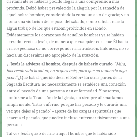
ciertamente se hubiera podido llegar a una comprensión más
profunda. Debió haber prevalecido la alegría por la sanación de
aquel pobre hombre, considerándola como un acto de gracia; y no
como una violación del reposo del sábado, como si hubiera sido
algún trabajo de los que estaban prohibidos en sábado.
Evidentemente los corazones de aquellos hombres ya se habían
cerrado frente a Jesús, de manera que cualquier cosa que Él hacía
era sospechosa de no corresponder a la tradición. Entonces, no se
hacía un discernimiento apropiado de la situación.
3
. Jesús le advierte al hombre, después de haberlo curado
:
“Mira,
has recobrado la salud; no peques más, para que no te suceda algo
peor.”
¿Qué habrá querido decir el Señor? En otras partes de la
Sagrada Escritura, no necesariamente se establece una conexión
entre el pecado de una persona y su enfermedad. Y nosotros,
conforme a la Tradición de la Iglesia, no siempre afirmaríamos
simplemente: ‘Estás enfermo porque has pecado y te curarás una
vez que dejes el pecado’ ­­–aparte de las cargas espirituales que
acarrea el pecado, que pueden incluso enfermar físicamente a una
persona.
Tal vez Jesús quiso decirle a aquel hombre que le había sido