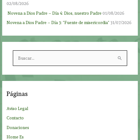
02/08/2026
Novena a Dios Padre – Día 4: Dios, nuestro Padre
01/08/2026
Novena a Dios Padre – Día 3: “Fuente de misericordia”
31/07/2026
B
u
s
c
a
Páginas
r
p
Aviso Legal
o
Contacto
r
Donaciones
:
Home Es