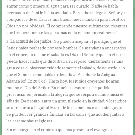
entrar como primero al agua para ser curado. Nadie se había
percatado de él ni le había ayudado. Pero ahora llega el Señor y se
compadece de él. Ésta es una buena nueva también para nosotros:
¡Dios no nos olvidará, Él comprende nuestro sufrimiento; mientras
que frecuentemente las personas no lo entienden realmente!
2.
La actitud de los judíos
. No pueden aceptar el prodigio que el
Señor había realizado por este hombre. Se mantienen encerrados
en el concepto de que el sábado es Día del Señor y que en él no se
puede hacer nada que disturbaría su reposo. Ciertamente es una
gran cosa el observar cuidadosamente el sábado, de acuerdo a lo
que el Señor mismo había ordenado al Pueblo de la Antigua
Alianza (cf. Ex 20,8-11). Hasta hoy, los judíos creyentes honran
mucho el Día del Señor. En muchas ocasiones, he podido
presenciar en Jerusalén la alegría que se respira cuando inicia el
sábado. De pronto, entra un gran silencio en la ciudad, y los judíos
se apresuran a llegar al Muro de los Lamentos o a las sinagogas.
Se pueden ver grandes familias en las calles, que acuden juntas a
las ceremonias religiosas.
Sin embargo, en el contexto que nos presenta el evangelio,