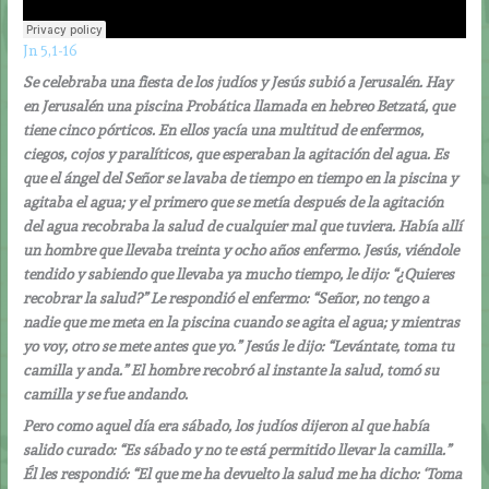
Jn 5,1-16
Se celebraba una fiesta de los judíos y Jesús subió a Jerusalén. Hay
en Jerusalén una piscina Probática llamada en hebreo Betzatá, que
tiene cinco pórticos. En ellos yacía una multitud de enfermos,
ciegos, cojos y paralíticos, que esperaban la agitación del agua. Es
que el ángel del Señor se lavaba de tiempo en tiempo en la piscina y
agitaba el agua; y el primero que se metía después de la agitación
del agua recobraba la salud de cualquier mal que tuviera. Había allí
un hombre que llevaba treinta y ocho años enfermo. Jesús, viéndole
tendido y sabiendo que llevaba ya mucho tiempo, le dijo: “¿Quieres
recobrar la salud?” Le respondió el enfermo: “Señor, no tengo a
nadie que me meta en la piscina cuando se agita el agua; y mientras
yo voy, otro se mete antes que yo.” Jesús le dijo: “Levántate, toma tu
camilla y anda.” El hombre recobró al instante la salud, tomó su
camilla y se fue andando.
Pero como aquel día era sábado, los judíos dijeron al que había
salido curado: “Es sábado y no te está permitido llevar la camilla.”
Él les respondió: “El que me ha devuelto la salud me ha dicho: ‘Toma