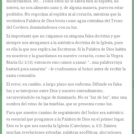
modernismos, etc… Todos éstos no le saben bien al espíritu, no
nutren, no son alimento sano y, de alguna manera, parecen estar
podridos. No regocijan al espíritu ni al corazón, mientras que la
verdadera Palabra de Dios brota como agua cristalina del Trono
del Cordero, iluminándonos con su luz.
Es importante que no caigamos en ninguna falsa doctrina y que
siempre nos atengamos a la auténtica doctrina de la Iglesia, pues
es ella la que nos explica las Escrituras. Si la Palabra de Dios habita
en nosotros y la guardamos en nuestro corazón, como la Virgen
María (Lc 2,51), entonces empezamos a sanar: “…una palabra tuya
bastará para sanarme” –le confesamos al Señor antes de recibir la
santa comunión.
El error, en cambio, a largo plazo nos enferma. Difunde su falsa
luz y se interpone entre Dios y nuestro entendimiento,
oscureciéndolo en lugar de iluminarlo. No es “luz de luz”, sino una
sombra del reino de las tinieblas, que se presenta como luz.
Para que nuestro camino de seguimiento del Señor sea auténtico,
es esencial que pongamos a la Palabra de Dios en el primer lugar.
Esto es lo que nos enseña la Iglesia (Catecismo, n. 67). Existen
muchas revelaciones privadas, palabras proféticas, alocuciones,