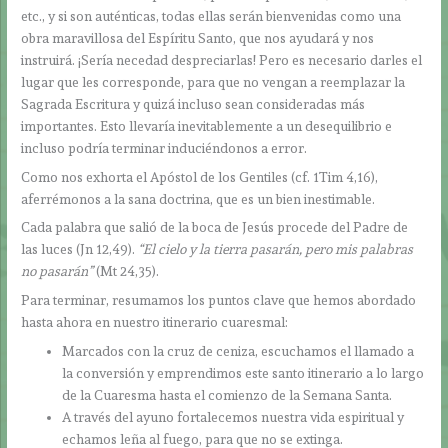
etc., y si son auténticas, todas ellas serán bienvenidas como una
obra maravillosa del Espíritu Santo, que nos ayudará y nos
instruirá. ¡Sería necedad despreciarlas! Pero es necesario darles el
lugar que les corresponde, para que no vengan a reemplazar la
Sagrada Escritura y quizá incluso sean consideradas más
importantes. Esto llevaría inevitablemente a un desequilibrio e
incluso podría terminar induciéndonos a error.
Como nos exhorta el Apóstol de los Gentiles (cf. 1Tim 4,16),
aferrémonos a la sana doctrina, que es un bien inestimable.
Cada palabra que salió de la boca de Jesús procede del Padre de
las luces (Jn 12,49).
“El cielo y la tierra pasarán, pero mis palabras
no pasarán”
(Mt 24,35).
Para terminar, resumamos los puntos clave que hemos abordado
hasta ahora en nuestro itinerario cuaresmal:
Marcados con la cruz de ceniza, escuchamos el llamado a
la conversión y emprendimos este santo itinerario a lo largo
de la Cuaresma hasta el comienzo de la Semana Santa.
A través del ayuno fortalecemos nuestra vida espiritual y
echamos leña al fuego, para que no se extinga.