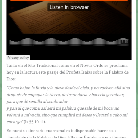
Tanto en el Rito Tradicional como en el Novus Ordo se proclama
hoy en la lectura este pasaje del Profeta Isaías sobre la Palabra de
Dios:
“Como bajan la lluvia y la nieve desde el cielo, y no vuelven allá sino
después de empapar la tierra, de fecundarla y hacerla germinar,
para que dé semilla al sembrador
y pan al que come, así será mi palabra que sale de mi boca: no
volverá a mí vacía, sino que cumplirá mi deseo y llevará a cabo mi
encargo”
(Is 55,10-11).
En nuestro itinerario cuaresmal es indispensable hacer uso
abundante de la Palabra de Dios. Ella nos fortalece y nos ilumina.