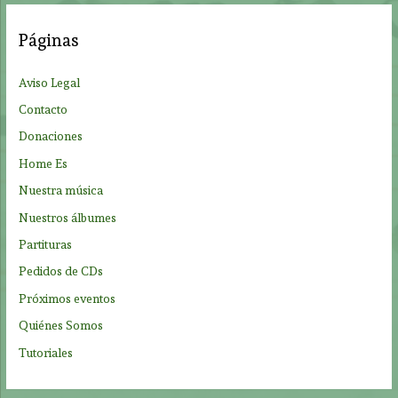
c
a
Páginas
r
p
Aviso Legal
o
Contacto
r
Donaciones
:
Home Es
Nuestra música
Nuestros álbumes
Partituras
Pedidos de CDs
Próximos eventos
Quiénes Somos
Tutoriales