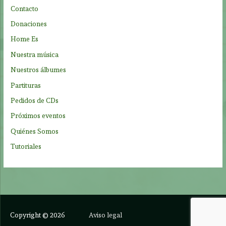
o
Contacto
r
Donaciones
:
Home Es
Nuestra música
Nuestros álbumes
Partituras
Pedidos de CDs
Próximos eventos
Quiénes Somos
Tutoriales
Copyright © 2026
Aviso legal