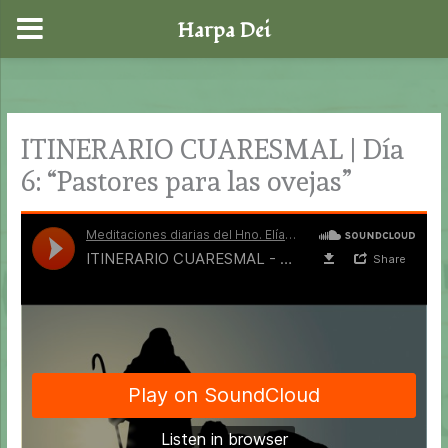
Harpa Dei
Ir
al
contenido
ITINERARIO CUARESMAL | Día
6: “Pastores para las ovejas”