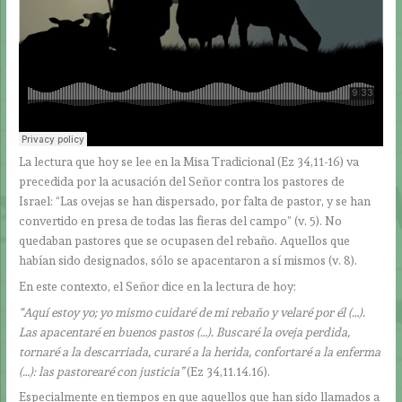
La lectura que hoy se lee en la Misa Tradicional (Ez 34,11-16) va
precedida por la acusación del Señor contra los pastores de
Israel: “Las ovejas se han dispersado, por falta de pastor, y se han
convertido en presa de todas las fieras del campo” (v. 5). No
quedaban pastores que se ocupasen del rebaño. Aquellos que
habían sido designados, sólo se apacentaron a sí mismos (v. 8).
En este contexto, el Señor dice en la lectura de hoy:
“Aquí estoy yo; yo mismo cuidaré de mi rebaño y velaré por él (…).
Las apacentaré en buenos pastos (…). Buscaré la oveja perdida,
tornaré a la descarriada, curaré a la herida, confortaré a la enferma
(…): las pastorearé con justicia”
(Ez 34,11.14.16).
Especialmente en tiempos en que aquellos que han sido llamados a