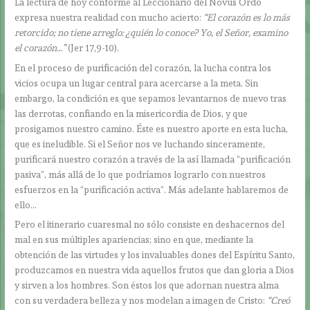
La lectura de hoy conforme al Leccionario del Novus Ordo
expresa nuestra realidad con mucho acierto:
“El corazón es lo más
retorcido; no tiene arreglo: ¿quién lo conoce? Yo, el Señor, examino
el corazón…”
(Jer 17,9-10).
En el proceso de purificación del corazón, la lucha contra los
vicios ocupa un lugar central para acercarse a la meta. Sin
embargo, la condición es que sepamos levantarnos de nuevo tras
las derrotas, confiando en la misericordia de Dios, y que
prosigamos nuestro camino. Éste es nuestro aporte en esta lucha,
que es ineludible. Si el Señor nos ve luchando sinceramente,
purificará nuestro corazón a través de la así llamada “purificación
pasiva”, más allá de lo que podríamos lograrlo con nuestros
esfuerzos en la “purificación activa”. Más adelante hablaremos de
ello…
Pero el itinerario cuaresmal no sólo consiste en deshacernos del
mal en sus múltiples apariencias; sino en que, mediante la
obtención de las virtudes y los invaluables dones del Espíritu Santo,
produzcamos en nuestra vida aquellos frutos que dan gloria a Dios
y sirven a los hombres. Son éstos los que adornan nuestra alma
con su verdadera belleza y nos modelan a imagen de Cristo:
“Creó