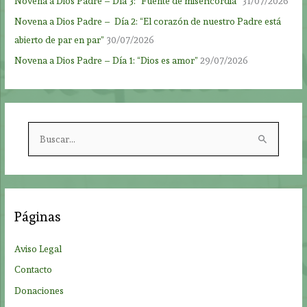
Novena a Dios Padre – Día 3: “Fuente de misericordia”
31/07/2026
Novena a Dios Padre – Día 2: “El corazón de nuestro Padre está
abierto de par en par”
30/07/2026
Novena a Dios Padre – Día 1: “Dios es amor”
29/07/2026
B
u
s
c
a
Páginas
r
p
Aviso Legal
o
Contacto
r
Donaciones
: