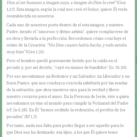
Dios al ser humano a imagen suya, a imagen de Dios lo creó”
(Gen
1,27). Esta imagen, según la cual nos creó el Señor, quiere Él verla
reestablecida en nosotros.
Cada uno de nosotros porta dentro de sí esta imagen, y nuestro
Padre, siendo el “amoroso y divino artista”, quiere complacerse de
su obra y llevarla a la perfección. Recordemos cómo concluye el
relato de la Creación:
“Vio Dios cuanto había hecho, y todo estaba
muy bien”
(Gen 1,31).
Pero el hombre quedó gravemente herido por la caída en el
pecado y, por así decirlo, “cayó en manos de bandidos” (Lc 10,30).
Por eso necesitamos un Redentor y un Salvador; un Liberador y un
Buen Pastor, que nos conduzca con toda sabiduría por las sendas
de la salvación, que abra nuestros ojos para la verdad y libere
nuestro corazón para el amor. En la Persona de Jesús, éste a quien
necesitamos ya vino al mundo para cumplir la Voluntad del Padre
(cf. Jn 6,38). En Él “hemos recibido la redención, el perdón de los
pecados” (Ef 1,7).
Por tanto, nada nos falta para poder llegar a ser aquello para lo
que Dios nos ha destinado: sus hijos, a los que Él quiere tener