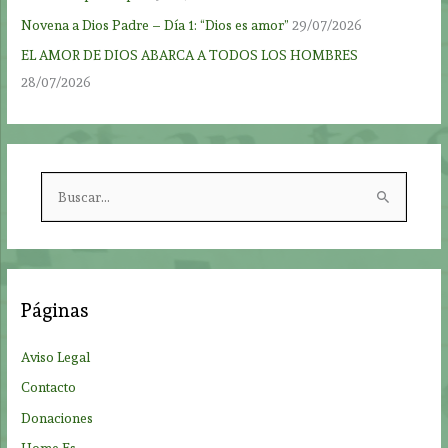
Novena a Dios Padre – Día 1: “Dios es amor”
29/07/2026
EL AMOR DE DIOS ABARCA A TODOS LOS HOMBRES
28/07/2026
B
u
s
c
a
Páginas
r
p
Aviso Legal
o
Contacto
r
Donaciones
: