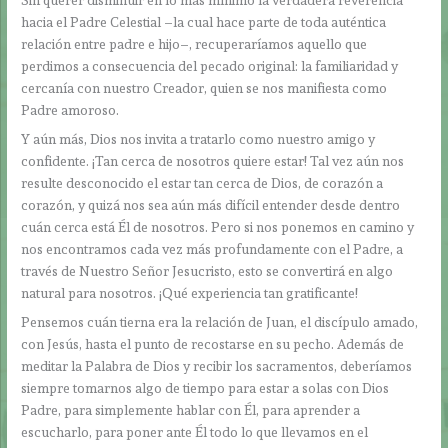
Sin querer disminuir en lo más mínimo la verdadera reverencia
hacia el Padre Celestial –la cual hace parte de toda auténtica
relación entre padre e hijo–, recuperaríamos aquello que
perdimos a consecuencia del pecado original: la familiaridad y
cercanía con nuestro Creador, quien se nos manifiesta como
Padre amoroso.
Y aún más, Dios nos invita a tratarlo como nuestro amigo y
confidente. ¡Tan cerca de nosotros quiere estar! Tal vez aún nos
resulte desconocido el estar tan cerca de Dios, de corazón a
corazón, y quizá nos sea aún más difícil entender desde dentro
cuán cerca está Él de nosotros. Pero si nos ponemos en camino y
nos encontramos cada vez más profundamente con el Padre, a
través de Nuestro Señor Jesucristo, esto se convertirá en algo
natural para nosotros. ¡Qué experiencia tan gratificante!
Pensemos cuán tierna era la relación de Juan, el discípulo amado,
con Jesús, hasta el punto de recostarse en su pecho. Además de
meditar la Palabra de Dios y recibir los sacramentos, deberíamos
siempre tomarnos algo de tiempo para estar a solas con Dios
Padre, para simplemente hablar con Él, para aprender a
escucharlo, para poner ante Él todo lo que llevamos en el