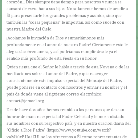
corazón… Dios siempre tiene tiempo para nosotros y nunca se
cansará de escuchar a sus hijos. No solamente hemos de acudir a
Él para presentarle los grandes problemas y asuntos, sino que
también las “cosas pequeñas” le importan, así como sucede con
nuestra Madre del Cielo.
¡Acojamos la invitación de Dios y sumerjámonos más
profundamente en el amor de nuestro Padre! Ciertamente esto le
alegrará sobremanera, y así podríamos cumplir desde ya el
sentido más profundo de esta Fiesta en su honor…
Quien sienta que el Señor le habla a través de esta Novena o de las
meditaciones sobre el amor del Padre, y quiera acoger
conscientemente este impulso especial del Mensaje del Padre,
puede ponerse en contacto con nosotros y enviar su nombre y el
país de donde viene al siguiente correo electrónico:
contact@jemael.org
Desde hace dos años hemos reunido a las personas que desean
honrar de manera especial al Padre Celestial y hemos enlistado
sus nombres con su respectivo país, y en nuestra oración diaria del
“Oficio a Dios Padre” (https://www.youtube.com/watch?
v=M30xBHq-jZU), se los ofrecemos a Él como representantes de