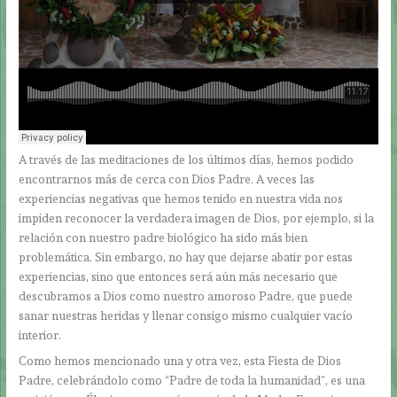
A través de las meditaciones de los últimos días, hemos podido
encontrarnos más de cerca con Dios Padre. A veces las
experiencias negativas que hemos tenido en nuestra vida nos
impiden reconocer la verdadera imagen de Dios, por ejemplo, si la
relación con nuestro padre biológico ha sido más bien
problemática. Sin embargo, no hay que dejarse abatir por estas
experiencias, sino que entonces será aún más necesario que
descubramos a Dios como nuestro amoroso Padre, que puede
sanar nuestras heridas y llenar consigo mismo cualquier vacío
interior.
Como hemos mencionado una y otra vez, esta Fiesta de Dios
Padre, celebrándolo como “Padre de toda la humanidad”, es una