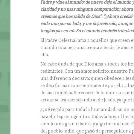
Padre y vine al mundo; de nuevo dejo el mundo y 
claridad y no usas ninguna comparación; ahora v
creemos que has salido de Dios”. “¿Ahora creéis? -l
cada uno por su lado, y me dejaréis solo, aunque
tengáis paz en mí. En el mundo tendréis tribula
El Padre Celestial ama a aquellos que creen e
Cuando una persona acepta a Jesús, le ama y l
ella.
No cabe duda de que Dios ama a todos los hom
redimirlos. Con un amor solícito, nuestro Pa
una diferencia decisiva: quien obedece a Jes
se deja formar conscientemente por él. La lu
de las tinieblas. Si recorre fielmente su cami
actuar se irá asemejando al de Jesús, ya que 
¡Qué regalo para toda la humanidad! En un pr
Israel, el «primogénito». Todavía hoy, el he
siendo una gran tristeza y algo inconcluso.
del pueblo judío, que pasó de perseguidor a 