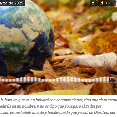
 la hora en que ya no hablaré con comparaciones, sino que clarament
pediréis en mi nombre, y no os digo que yo rogaré al Padre por
osotros me habéis amado y habéis creído que yo salí de Dios. Salí del