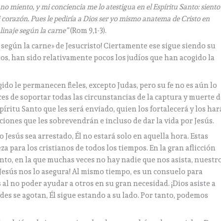
 no miento, y mi conciencia me lo atestigua en el Espíritu Santo: siento
orazón. Pues le pediría a Dios ser yo mismo anatema de Cristo en
linaje según la carne”
(Rom 9,1-3).
egún la carne» de Jesucristo! Ciertamente ese sigue siendo su
glos, han sido relativamente pocos los judíos que han acogido la
ido le permanecen fieles, excepto Judas, pero su fe no es aún lo
es de soportar todas las circunstancias de la captura y muerte 
íritu Santo que les será enviado, quien los fortalecerá y los har
iones que les sobrevendrán e incluso de dar la vida por Jesús.
Jesús sea arrestado, Él no estará solo en aquella hora. Estas
 para los cristianos de todos los tiempos. En la gran aflicción
ento, en la que muchas veces no hay nadie que nos asista, nuestr
Jesús nos lo asegura! Al mismo tiempo, es un consuelo para
al no poder ayudar a otros en su gran necesidad. ¡Dios asiste a
es se agotan, Él sigue estando a su lado. Por tanto, podemos