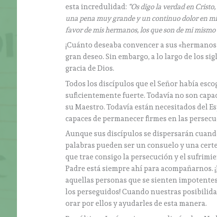
esta incredulidad:
“Os digo la verdad en Cristo,
una pena muy grande y un continuo dolor en mi c
favor de mis hermanos, los que son de mi mismo 
¡Cuánto deseaba convencer a sus «hermanos s
gran deseo. Sin embargo, a lo largo de los si
gracia de Dios.
Todos los discípulos que el Señor había escog
suficientemente fuerte. Todavía no son capac
su Maestro. Todavía están necesitados del Esp
capaces de permanecer firmes en las persecuc
Aunque sus discípulos se dispersarán cuando 
palabras pueden ser un consuelo y una certeza
que trae consigo la persecución y el sufrimi
Padre está siempre ahí para acompañarnos. ¡
aquellas personas que se sienten impotentes 
los perseguidos! Cuando nuestras posibilidad
orar por ellos y ayudarles de esta manera.