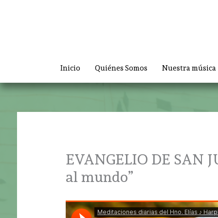
Ir
al
contenido
Inicio
Quiénes Somos
Nuestra música
EVANGELIO DE SAN JUAN
al mundo”