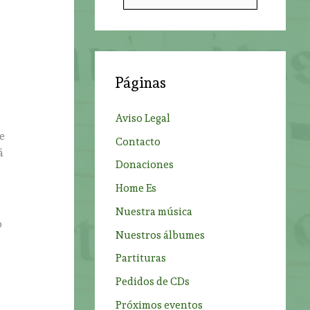
u
s
c
a
Páginas
r
p
Aviso Legal
o
de
Contacto
r
á
Donaciones
:
Home Es
Nuestra música
o
Nuestros álbumes
Partituras
Pedidos de CDs
Próximos eventos