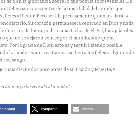
los dejó en la ignorancia sobre lo que podría sobrevenirles. De
on. Deben ser conscientes de la hostilidad del mundo, que
 fieles al Señor. Pero será Él precisamente quien les dará la
conquistarlo. Su corazón permanecerá centrado en Dios y nada,
e dentro y de fuera, podrán apartarlos de Él. Así, los apóstoles
ros que no se dejaron vencer por el mundo, sino que se
o. Por la gracia de Dios, esto es y seguirá siendo posible,
do los poderes anticristianos asedien a los fieles y algunos de
 de su sangre.
jo a sus discípulos poco antes de su Pasión y Muerte, y
uen ánimo: yo he vencido al mundo.”
compartir
compartir
correo