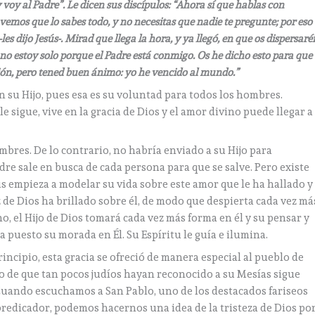
voy al Padre”. Le dicen sus discípulos: “Ahora sí que hablas con
emos que lo sabes todo, y no necesitas que nadie te pregunte; por eso
es dijo Jesús-. Mirad que llega la hora, y ya llegó, en que os dispersaréi
 no estoy solo porque el Padre está conmigo. Os he dicho esto para que
ción, pero tened buen ánimo: yo he vencido al mundo.”
n su Hijo, pues esa es su voluntad para todos los hombres.
e sigue, vive en la gracia de Dios y el amor divino puede llegar a
bres. De lo contrario, no habría enviado a su Hijo para
dre sale en busca de cada persona para que se salve. Pero existe
ús empieza a modelar su vida sobre este amor que le ha hallado y
z de Dios ha brillado sobre él, de modo que despierta cada vez má
no, el Hijo de Dios tomará cada vez más forma en él y su pensar y
ha puesto su morada en Él. Su Espíritu le guía e ilumina.
incipio, esta gracia se ofreció de manera especial al pueblo de
cho de que tan pocos judíos hayan reconocido a su Mesías sigue
 Cuando escuchamos a San Pablo, uno de los destacados fariseos
predicador, podemos hacernos una idea de la tristeza de Dios po