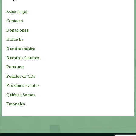
r
p
Aviso Legal
o
Contacto
r
Donaciones
:
Home Es
Nuestra música
Nuestros álbumes
Partituras
Pedidos de CDs
Próximos eventos
Quiénes Somos
Tutoriales