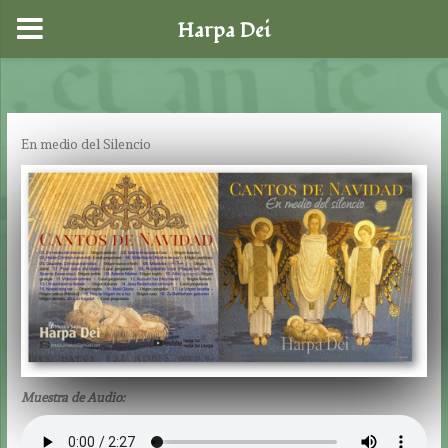
Harpa Dei
Ir
al
contenido
En medio del Silencio
Muestra de Audio: