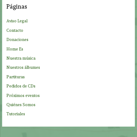
a
Páginas
r
p
Aviso Legal
o
Contacto
r
Donaciones
:
Home Es
Nuestra música
Nuestros álbumes
Partituras
Pedidos de CDs
Próximos eventos
Quiénes Somos
Tutoriales