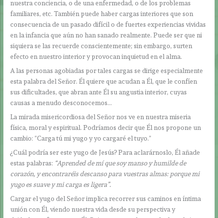
nuestra conciencia, o de una enfermedad, o de los problemas
familiares, etc. También puede haber cargas interiores que son
consecuencia de un pasado difícil o de fuertes experiencias vividas
en la infancia que aún no han sanado realmente. Puede ser que ni
siquiera se las recuerde conscientemente; sin embargo, surten
efecto en nuestro interior y provocan inquietud en el alma.
A las personas agobiadas por tales cargas se dirige especialmente
esta palabra del Señor. Él quiere que acudan a Él, que le confíen
sus dificultades, que abran ante Él su angustia interior, cuyas
causas a menudo desconocemos…
La mirada misericordiosa del Señor nos ve en nuestra miseria
física, moral y espiritual. Podríamos decir que Él nos propone un
cambio: “Carga tú mi yugo y yo cargaré el tuyo.”
¿Cuál podría ser este yugo de Jesús? Para aclarárnoslo, Él añade
estas palabras:
“Aprended de mí que soy manso y humilde de
corazón, y encontraréis descanso para vuestras almas: porque mi
yugo es suave y mi carga es ligera”.
Cargar el yugo del Señor implica recorrer sus caminos en íntima
unión con Él, viendo nuestra vida desde su perspectiva y