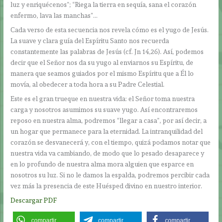
luz y enriquécenos”; “Riega la tierra en sequía, sana el corazón
enfermo, lava las manchas”…
Cada verso de esta secuencia nos revela cómo es el yugo de Jesús.
La suave y clara guía del Espíritu Santo nos recuerda
constantemente las palabras de Jesús (cf. Jn 14,26). Así, podemos
decir que el Señor nos da su yugo al enviarnos su Espíritu, de
manera que seamos guiados por el mismo Espíritu que a Él lo
movía, al obedecer a toda hora a su Padre Celestial.
Este es el gran trueque en nuestra vida: el Señor toma nuestra
carga y nosotros asumimos su suave yugo. Así encontraremos
reposo en nuestra alma, podremos “llegar a casa”, por así decir, a
un hogar que permanece para la eternidad. La intranquilidad del
corazón se desvanecerá y, con el tiempo, quizá podamos notar que
nuestra vida va cambiando, de modo que lo pesado desaparece y
en lo profundo de nuestra alma mora alguien que esparce en
nosotros su luz. Si no le damos la espalda, podremos percibir cada
vez más la presencia de este Huésped divino en nuestro interior.
Descargar PDF
compartir
compartir
compartir