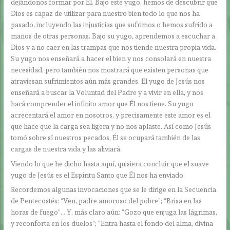
dejándonos formar por Él. Bajo este yugo, hemos de descubrir que
Dios es capaz de utilizar para nuestro bien todo lo que nos ha
pasado, incluyendo las injusticias que sufrimos o hemos sufrido a
manos de otras personas. Bajo su yugo, aprendemos a escuchar a
Dios y a no caer en las trampas que nos tiende nuestra propia vida.
Su yugo nos enseñará a hacer el bien y nos consolará en nuestra
necesidad, pero también nos mostrará que existen personas que
atraviesan sufrimientos aún más grandes. El yugo de Jesús nos
enseñará a buscar la Voluntad del Padre y a vivir en ella, y nos
hará comprender el infinito amor que Él nos tiene. Su yugo
acrecentará el amor en nosotros, y precisamente este amor es el
que hace que la carga sea ligera y no nos aplaste. Así como Jesús
tomó sobre sí nuestros pecados, Él se ocupará también de las
cargas de nuestra vida y las aliviará.
Viendo lo que he dicho hasta aquí, quisiera concluir que el suave
yugo de Jesús es el Espíritu Santo que Él nos ha enviado.
Recordemos algunas invocaciones que se le dirige en la Secuencia
de Pentecostés: “Ven, padre amoroso del pobre”; “Brisa en las
horas de fuego”… Y, más claro aún: “Gozo que enjuga las lágrimas,
y reconforta en los duelos”; “Entra hasta el fondo del alma, divina