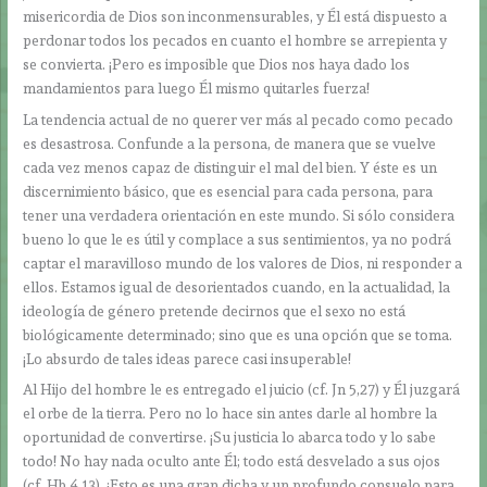
misericordia de Dios son inconmensurables, y Él está dispuesto a
perdonar todos los pecados en cuanto el hombre se arrepienta y
se convierta. ¡Pero es imposible que Dios nos haya dado los
mandamientos para luego Él mismo quitarles fuerza!
La tendencia actual de no querer ver más al pecado como pecado
es desastrosa. Confunde a la persona, de manera que se vuelve
cada vez menos capaz de distinguir el mal del bien. Y éste es un
discernimiento básico, que es esencial para cada persona, para
tener una verdadera orientación en este mundo. Si sólo considera
bueno lo que le es útil y complace a sus sentimientos, ya no podrá
captar el maravilloso mundo de los valores de Dios, ni responder a
ellos. Estamos igual de desorientados cuando, en la actualidad, la
ideología de género pretende decirnos que el sexo no está
biológicamente determinado; sino que es una opción que se toma.
¡Lo absurdo de tales ideas parece casi insuperable!
Al Hijo del hombre le es entregado el juicio (cf. Jn 5,27) y Él juzgará
el orbe de la tierra. Pero no lo hace sin antes darle al hombre la
oportunidad de convertirse. ¡Su justicia lo abarca todo y lo sabe
todo! No hay nada oculto ante Él; todo está desvelado a sus ojos
(cf. Hb 4,13). ¡Esto es una gran dicha y un profundo consuelo para