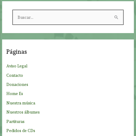
B
u
s
c
a
Páginas
r
p
Aviso Legal
o
Contacto
r
Donaciones
:
Home Es
Nuestra música
Nuestros álbumes
Partituras
Pedidos de CDs