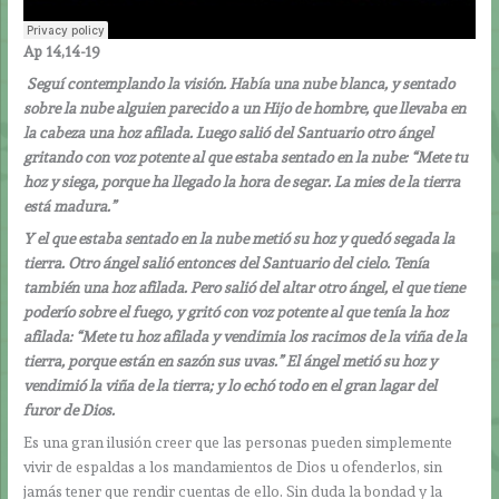
Ap 14,14-19
Seguí contemplando la visión. Había una nube blanca, y sentado
sobre la nube alguien parecido a un Hijo de hombre, que llevaba en
la cabeza una hoz afilada. Luego salió del Santuario otro ángel
gritando con voz potente al que estaba sentado en la nube: “Mete tu
hoz y siega, porque ha llegado la hora de segar. La mies de la tierra
está madura.”
Y el que estaba sentado en la nube metió su hoz y quedó segada la
tierra. Otro ángel salió entonces del Santuario del cielo. Tenía
también una hoz afilada. Pero salió del altar otro ángel, el que tiene
poderío sobre el fuego, y gritó con voz potente al que tenía la hoz
afilada: “Mete tu hoz afilada y vendimia los racimos de la viña de la
tierra, porque están en sazón sus uvas.” El ángel metió su hoz y
vendimió la viña de la tierra; y lo echó todo en el gran lagar del
furor de Dios.
Es una gran ilusión creer que las personas pueden simplemente
vivir de espaldas a los mandamientos de Dios u ofenderlos, sin
jamás tener que rendir cuentas de ello. Sin duda la bondad y la