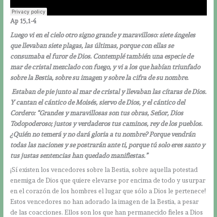
Ap 15,1-4
Luego vi en el cielo otro signo grande y maravilloso: siete ángeles
que llevaban siete plagas, las últimas, porque con ellas se
consumaba el furor de Dios. Contemplé también una especie de
mar de cristal mezclado con fuego, y vi a los que habían triunfado
sobre la Bestia, sobre su imagen y sobre la cifra de su nombre.
Estaban de pie junto al mar de cristal y llevaban las cítaras de Dios.
Y cantan el cántico de Moisés, siervo de Dios, y el cántico del
Cordero: “Grandes y maravillosas son tus obras, Señor, Dios
Todopoderoso; justos y verdaderos tus caminos, rey de los pueblos.
¿Quién no temerá y no dará gloria a tu nombre? Porque vendrán
todas las naciones y se postrarán ante ti, porque tú solo eres santo y
tus justas sentencias han quedado manifiestas.”
¡Sí existen los vencedores sobre la Bestia, sobre aquella potestad
enemiga de Dios que quiere elevarse por encima de todo y usurpar
en el corazón de los hombres el lugar que sólo a Dios le pertenece!
Estos vencedores no han adorado la imagen de la Bestia, a pesar
de las coacciones. Ellos son los que han permanecido fieles a Dios