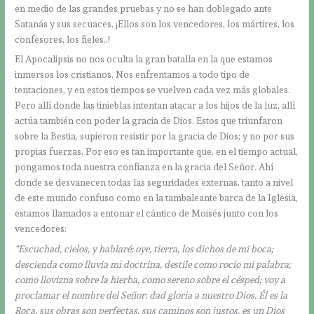
en medio de las grandes pruebas y no se han doblegado ante
Satanás y sus secuaces. ¡Ellos son los vencedores, los mártires, los
confesores, los fieles..!
El Apocalipsis no nos oculta la gran batalla en la que estamos
inmersos los cristianos. Nos enfrentamos a todo tipo de
tentaciones, y en estos tiempos se vuelven cada vez más globales.
Pero allí donde las tinieblas intentan atacar a los hijos de la luz, allí
actúa también con poder la gracia de Dios. Estos que triunfaron
sobre la Bestia, supieron resistir por la gracia de Dios; y no por sus
propias fuerzas. Por eso es tan importante que, en el tiempo actual,
pongamos toda nuestra confianza en la gracia del Señor. Ahí
donde se desvanecen todas las seguridades externas, tanto a nivel
de este mundo confuso como en la tambaleante barca de la Iglesia,
estamos llamados a entonar el cántico de Moisés junto con los
vencedores:
“Escuchad, cielos, y hablaré; oye, tierra, los dichos de mi boca;
descienda como lluvia mi doctrina, destile como rocío mi palabra;
como llovizna sobre la hierba, como sereno sobre el césped; voy a
proclamar el nombre del Señor: dad gloria a nuestro Dios. Él es la
Roca, sus obras son perfectas, sus caminos son justos, es un Dios