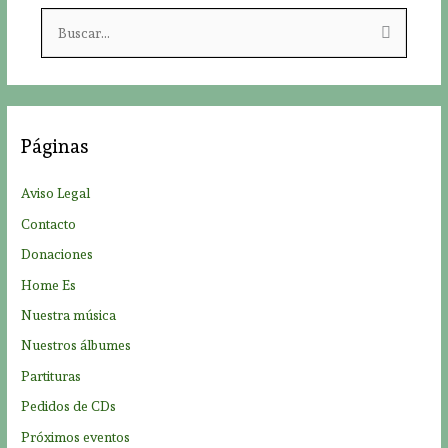
B
u
s
c
a
Páginas
r
p
Aviso Legal
o
Contacto
r
Donaciones
:
Home Es
Nuestra música
Nuestros álbumes
Partituras
Pedidos de CDs
Próximos eventos