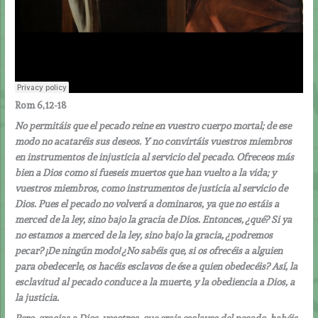
Rom 6,12-18
No permitáis que el pecado reine en vuestro cuerpo mortal; de ese
modo no acataréis sus deseos. Y no convirtáis vuestros miembros
en instrumentos de injusticia al servicio del pecado. Ofreceos más
bien a Dios como si fueseis muertos que han vuelto a la vida; y
vuestros miembros, como instrumentos de justicia al servicio de
Dios. Pues el pecado no volverá a dominaros, ya que no estáis a
merced de la ley, sino bajo la gracia de Dios. Entonces, ¿qué? Si ya
no estamos a merced de la ley, sino bajo la gracia, ¿podremos
pecar? ¡De ningún modo! ¿No sabéis que, si os ofrecéis a alguien
para obedecerle, os hacéis esclavos de ése a quien obedecéis? Así, la
esclavitud al pecado conduce a la muerte, y la obediencia a Dios, a
la justicia.
Pero, gracias a Dios, vosotros, que erais esclavos del pecado, habéis