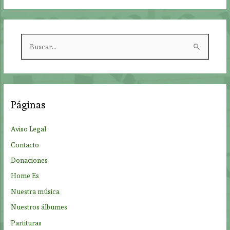
B
u
s
c
a
Páginas
r
p
Aviso Legal
o
Contacto
r
Donaciones
:
Home Es
Nuestra música
Nuestros álbumes
Partituras