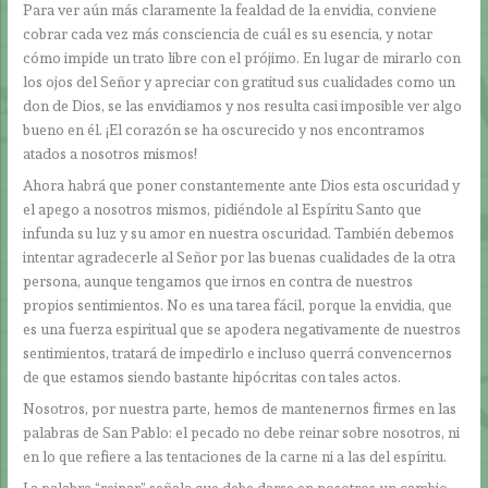
Para ver aún más claramente la fealdad de la envidia, conviene
cobrar cada vez más consciencia de cuál es su esencia, y notar
cómo impide un trato libre con el prójimo. En lugar de mirarlo con
los ojos del Señor y apreciar con gratitud sus cualidades como un
don de Dios, se las envidiamos y nos resulta casi imposible ver algo
bueno en él. ¡El corazón se ha oscurecido y nos encontramos
atados a nosotros mismos!
Ahora habrá que poner constantemente ante Dios esta oscuridad y
el apego a nosotros mismos, pidiéndole al Espíritu Santo que
infunda su luz y su amor en nuestra oscuridad. También debemos
intentar agradecerle al Señor por las buenas cualidades de la otra
persona, aunque tengamos que irnos en contra de nuestros
propios sentimientos. No es una tarea fácil, porque la envidia, que
es una fuerza espiritual que se apodera negativamente de nuestros
sentimientos, tratará de impedirlo e incluso querrá convencernos
de que estamos siendo bastante hipócritas con tales actos.
Nosotros, por nuestra parte, hemos de mantenernos firmes en las
palabras de San Pablo: el pecado no debe reinar sobre nosotros, ni
en lo que refiere a las tentaciones de la carne ni a las del espíritu.
La palabra “reinar” señala que debe darse en nosotros un cambio