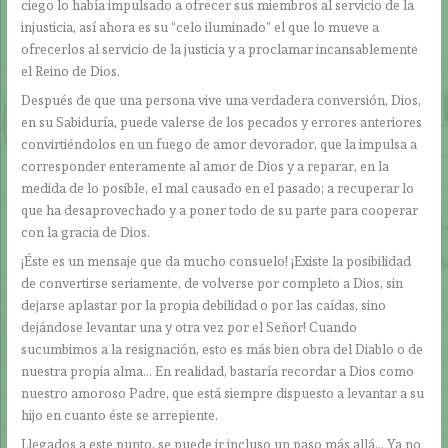
ciego lo había impulsado a ofrecer sus miembros al servicio de la
injusticia, así ahora es su “celo iluminado” el que lo mueve a
ofrecerlos al servicio de la justicia y a proclamar incansablemente
el Reino de Dios.
Después de que una persona vive una verdadera conversión, Dios,
en su Sabiduría, puede valerse de los pecados y errores anteriores
convirtiéndolos en un fuego de amor devorador, que la impulsa a
corresponder enteramente al amor de Dios y a reparar, en la
medida de lo posible, el mal causado en el pasado; a recuperar lo
que ha desaprovechado y a poner todo de su parte para cooperar
con la gracia de Dios.
¡Éste es un mensaje que da mucho consuelo! ¡Existe la posibilidad
de convertirse seriamente, de volverse por completo a Dios, sin
dejarse aplastar por la propia debilidad o por las caídas, sino
dejándose levantar una y otra vez por el Señor! Cuando
sucumbimos a la resignación, esto es más bien obra del Diablo o de
nuestra propia alma… En realidad, bastaría recordar a Dios como
nuestro amoroso Padre, que está siempre dispuesto a levantar a su
hijo en cuanto éste se arrepiente.
Llegados a este punto, se puede ir incluso un paso más allá… Ya no