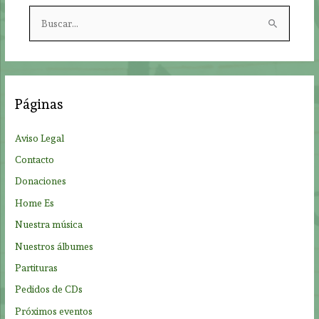
B
u
s
c
a
Páginas
r
p
Aviso Legal
o
Contacto
r
Donaciones
:
Home Es
Nuestra música
Nuestros álbumes
Partituras
Pedidos de CDs
Próximos eventos