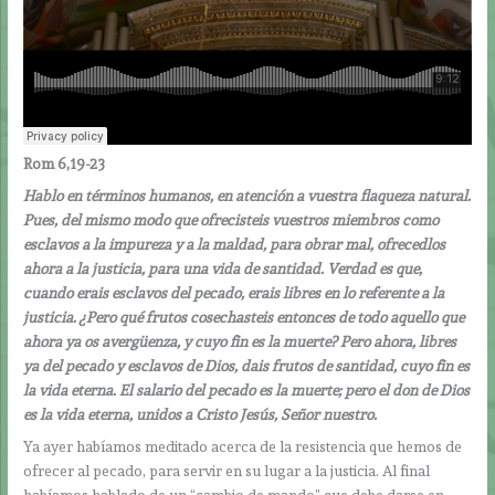
Rom 6,19-23
Hablo en términos humanos, en atención a vuestra flaqueza natural.
Pues, del mismo modo que ofrecisteis vuestros miembros como
esclavos a la impureza y a la maldad, para obrar mal, ofrecedlos
ahora a la justicia, para una vida de santidad. Verdad es que,
cuando erais esclavos del pecado, erais libres en lo referente a la
justicia. ¿Pero qué frutos cosechasteis entonces de todo aquello que
ahora ya os avergüenza, y cuyo fin es la muerte? Pero ahora, libres
ya del pecado y esclavos de Dios, dais frutos de santidad, cuyo fin es
la vida eterna. El salario del pecado es la muerte; pero el don de Dios
es la vida eterna, unidos a Cristo Jesús, Señor nuestro.
Ya ayer habíamos meditado acerca de la resistencia que hemos de
ofrecer al pecado, para servir en su lugar a la justicia. Al final
habíamos hablado de un “cambio de mando” que debe darse en